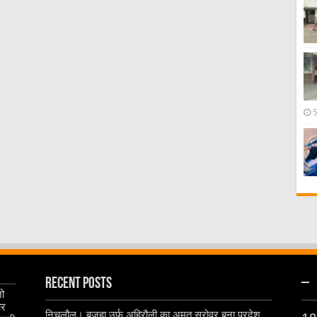
Recent Posts
–
जो
और
निचलौल। बजहा उर्फ अहिरौली का अमृत सरोवर बना प्रदेश