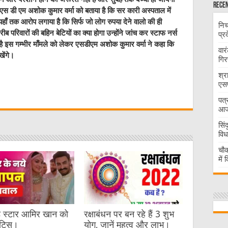
Recen
ने एस डी एम अशोक कुमार वर्मा को बताया है कि सर कारी अस्पताल में
ो यहाँ तक आरोप लगाया है कि सिर्फ जो लोग रुपया देने वालो की ही
निच
 परिवारों की बहिन बेटियों का क्या होगा उन्होंने जांच कर स्टाफ नर्स
प्र
की है इस गम्भीर माँमले को लेकर एसडीएम अशोक कुमार वर्मा ने कहा कि
वार
ेंगे।
गिर
W
श्र
एसप
पत्
t
आज 
सिं
विध
चौक
में
ड स्टार आमिर खान को
रक्षाबंधन पर बन रहे हैं 3 शुभ
ोटिस।
योग, जानें महत्व और लाभ।