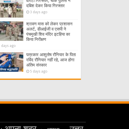
वारंटी गिरफ्तार, चौक पुलिस ने
दबिश देकर किया गिरफ्तार
3 days ago
श्रावण मास को लेकर प्रशासन
अलर्ट, डीआईजी व एसपी ने
पंचमुखी शिव मंदिर इटहिया का
किया निरीक्षण
5 days ago
पत्रकार आशुतोष रौनियार के पिता
रविंद रौनियार नहीं रहे, आज होगा
अंतिम संस्कार
5 days ago
अपना शहर
उत्तर