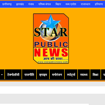
छत्तीसगढ़
झारखंड
पंजाब
पश्चिम बंगाल
बिहार
मध्य प्रदेश
राजस्थान
हरियाणा
टेक्नोलॉजी
राजनीति
क्राइम
मनोरंजन
स्पोर्ट्स
स्वाथ्य
शिक्षा
फ