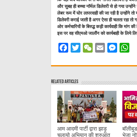
और सुबह ही बच्चा नॉर्मल डिलेवरी से हो गया उन्हों
लेबर रूम में घोर लापरवाही की जा रही है उन्होंने त
डिलेवरी कराई जाती है अगर ऐसा ही चलता रहा तो गरीब
ओर कर्मचारियों के बिरुद्ध कड़ी कार्यवाही कि मांग 
इस पर वह सीएमओ जालौंन को कार्यबाही के लिये लिख
F
T
W
E
M
a
w
e
m
e
h
c
it
C
ai
ss
a
e
te
h
l
e
s
Related Articles
b
r
at
n
A
o
g
p
o
er
p
k
आम आदमी पार्टी द्वारा झाड़ू
बॉलीबु
चलायो अभियान की शुरुआत
भेजा न