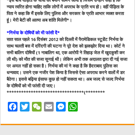
*इस बीच पीड़‍िता के चाचा का बयान सामने आया है जिसमें उन्‍होंने कहा है कि
न्‍याय त्‍वरित होना चाहिए ताकि लोगों में अपराध के प्रति भय हो। वहीं पीड़‍िता के
पिता ने कहा कि मैं इसके लिए पुलिस और सरकार के प्रति आभार व्‍यक्‍त करता
हूं। मेरी बेटी की आत्मा अब शांति मिलेगी*।
*निर्भया के दोषियों को भी फांसी दें*
सात साल पहले 16 दिसंबर 2012 को दिल्ली में पैरामेडिकल स्टूडेंट निर्भया के
साथ चलती बस में दरिंदगी की घटना ने पूरे देश को झकझोर दिया था। कोर्ट ने
सभी बालिग दोषियों (1 नाबालिग था, एक आरोपी ने तिहाड़ जेल में खुदकुशी कर
ली थी) को मौत की सजा सुनाई थी। लेकिन अभी तक अदालत द्वारा दी गई सजा
पर अमल नहीं हो सका है। निर्भया की मां ने कहा है कि हैदराबाद पुलिस का
धन्यवाद। उसने एक नजीर पेश किया है जिससे ऐसा अपराध करने वालों में डर
बैठेगा। इससे बढ़िया इंसाफ कुछ हो नहीं सकता था। अब जल्द से जल्द निर्भया
के दोषियों को भी फांसी दी जाए।
********************************(********
F
T
W
E
M
W
a
w
e
m
e
h
c
it
C
ai
ss
at