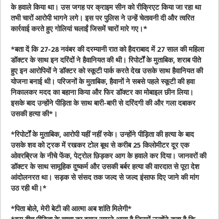
के हवाले किया था। उस जगह पर क्राइम सीन को रीक्रिएट किया जा रहा था
तभी चारों आरोपी भागने लगे। इस पर पुलिस ने उन्‍हें चेतावनी दी और त्‍वरित
कार्रवाई करते हुए गोलियां चलाईं जिसमें चारों मारे गए।*
*बता दें कि 27-28 नवंबर की दरम्यानी रात को हैदराबाद में 27 साल की महिला
डॉक्‍टर के साथ इन दरिंदों ने हैवानियत की थी। रिपोर्टों के मुताबिक, शराब पीते
हुए इन आरोपियों ने डॉक्टर को स्कूटी पार्क करते देख उसके साथ हैवानियत की
योजना बनाई थी। परिजनों के मुताबिक, हैवानों ने सबसे पहले स्कूटी की हवा
निकालकर मदद का बहाना किया और फिर डॉक्‍टर का मोबाइल छीन लिया।
इसके बाद उन्‍होंने पीड़‍िता के साथ बारी-बारी से दरिंदगी की और गला दबाकर
उसकी हत्या की*।
*रिपोर्टों के मुताबिक, आरोपी यहीं नहीं रुके। उन्‍होंने पीड़‍िता की हत्या के बाद
उसके शव को ट्रक में रखकर टोल बूथ से करीब 25 किलोमीटर दूर एक
ओवरब्रिज के नीचे फेंक, पेट्रोल छिड़कर आग के हवाले कर दिया। जानवरों की
डॉक्टर के साथ सामूहिक दुष्‍कर्म और उसकी बर्बर हत्या की वारदात से पूरा देश
आंदोलनरत था। सड़क से संसद तक जल्‍द से जल्‍द इंसाफ दिए जाने की मांग
उठ रही थी।*
*पिता बोले, मेरी बेटी की आत्मा अब शांति मिलेगी*