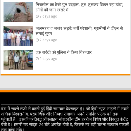
निचलौल का ढेसो पुल बदहाल, टूट-टूटकर बिखर रहा ढांचा,
लोगों की जान खतरे में
2 days ago
जलभराव व जर्जर सड़कें बनीं परेशानी, ग्रामीणों ने डीएम से
लगाई गुहार
2 days ago
एक वारंटी को पुलिस ने किया गिरफ्तार
2 days ago
देश में सबसे तेजी से बढ़ती हुई हिंदी समाचार वेबसाइट है। जो हिंदी न्यूज साइटों में सबसे
अधिक विश्वसनीय, प्रामाणिक और निष्पक्ष समाचार अपने समर्पित पाठक वर्ग तक
पहुंचाती है। इसकी प्रतिबद्ध ऑनलाइन संपादकीय टीम हररोज विशेष और विस्तृत कंटेंट
देती है। हमारी यह साइट 24 घंटे अपडेट होती है, जिससे हर बड़ी घटना तत्काल पाठकों
तक पहुंच सके।