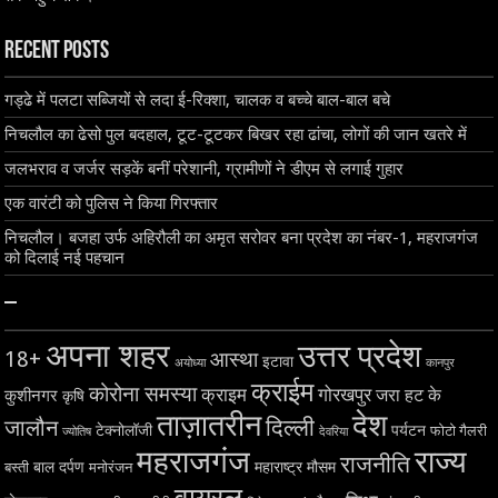
Recent Posts
गड्ढे में पलटा सब्जियों से लदा ई-रिक्शा, चालक व बच्चे बाल-बाल बचे
निचलौल का ढेसो पुल बदहाल, टूट-टूटकर बिखर रहा ढांचा, लोगों की जान खतरे में
जलभराव व जर्जर सड़कें बनीं परेशानी, ग्रामीणों ने डीएम से लगाई गुहार
एक वारंटी को पुलिस ने किया गिरफ्तार
निचलौल। बजहा उर्फ अहिरौली का अमृत सरोवर बना प्रदेश का नंबर-1, महराजगंज
को दिलाई नई पहचान
–
अपना शहर
उत्तर प्रदेश
18+
आस्था
इटावा
अयोध्या
कानपुर
क्राईम
कोरोना समस्या
क्राइम
गोरखपुर
जरा हट के
कुशीनगर
कृषि
ताज़ातरीन
देश
दिल्ली
जालौन
टेक्नोलॉजी
पर्यटन
फोटो गैलरी
ज्योतिष
देवरिया
महराजगंज
राज्य
राजनीति
बाल दर्पण
महाराष्ट्र
मौसम
बस्ती
मनोरंजन
वायरल