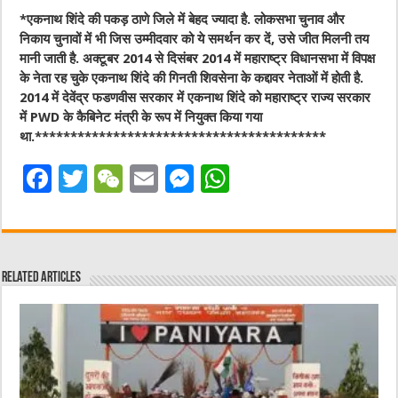
*एकनाथ शिंदे की पकड़ ठाणे जिले में बेहद ज्यादा है. लोकसभा चुनाव और
निकाय चुनावों में भी जिस उम्मीदवार को ये समर्थन कर दें, उसे जीत मिलनी तय
मानी जाती है. अक्टूबर 2014 से दिसंबर 2014 में महाराष्ट्र विधानसभा में विपक्ष
के नेता रह चुके एकनाथ शिंदे की गिनती शिवसेना के कद्दावर नेताओं में होती है.
2014 में देवेंद्र फडणवीस सरकार में एकनाथ शिंदे को महाराष्ट्र राज्य सरकार
में PWD के कैबिनेट मंत्री के रूप में नियुक्त किया गया
था.*****************************************
F
T
W
E
M
W
a
w
e
m
e
h
c
it
C
ai
ss
at
e
te
h
l
e
s
Related Articles
b
r
at
n
A
o
g
p
o
er
p
k