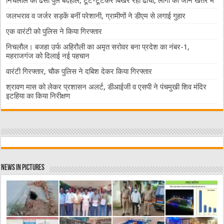
निचलौल का ढेसो पुल बदहाल, टूट-टूटकर बिखर रहा ढांचा, लोगों की जान खतरे में
जलभराव व जर्जर सड़कें बनीं परेशानी, ग्रामीणों ने डीएम से लगाई गुहार
एक वारंटी को पुलिस ने किया गिरफ्तार
निचलौल। बजहा उर्फ अहिरौली का अमृत सरोवर बना प्रदेश का नंबर-1,
महराजगंज को दिलाई नई पहचान
वारंटी गिरफ्तार, चौक पुलिस ने दबिश देकर किया गिरफ्तार
श्रावण मास को लेकर प्रशासन अलर्ट, डीआईजी व एसपी ने पंचमुखी शिव मंदिर
इटहिया का किया निरीक्षण
News in Pictures