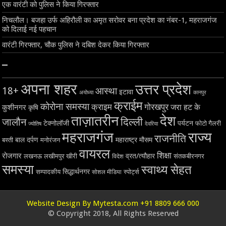
एक वारंटी को पुलिस ने किया गिरफ्तार
निचलौल। बजहा उर्फ अहिरौली का अमृत सरोवर बना प्रदेश का नंबर-1, महराजगंज
को दिलाई नई पहचान
वारंटी गिरफ्तार, चौक पुलिस ने दबिश देकर किया गिरफ्तार
–
अपना शहर
उत्तर प्रदेश
18+
आस्था
इटावा
अयोध्या
कानपुर
क्राईम
कोरोना समस्या
क्राइम
गोरखपुर
जरा हट के
कुशीनगर
कृषि
ताज़ातरीन
देश
दिल्ली
जालौन
टेक्नोलॉजी
पर्यटन
फोटो गैलरी
ज्योतिष
देवरिया
महराजगंज
राज्य
राजनीति
बाल दर्पण
महाराष्ट्र
मौसम
बस्ती
मनोरंजन
वायरल
शिक्षा
रोजगार
व्रत/त्यौहार
लखनऊ
लखीमपुर खीरी
विदेश
संतकबीरनगर
समस्या
स्वाथ्य सेहत
सिद्धार्थनगर
सम्पादकीय
स्पोर्ट्स
सोशल मीडिया
Website Design By Mytesta.com +91 8809 666 000
© Copyright 2018, All Rights Reserved