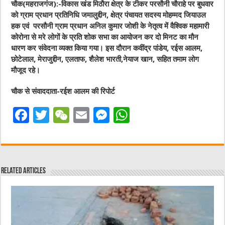
चौक(महराजगंज):-विकास खंड मिठौरा क्षेत्र के टीकर परसौनी चौराहे पर बुधवार
को ग्राम प्रधान प्रतिनिधि जमालुद्दीन, क्षेत्र पंचायत सदस्य मोहम्मद जियाउल
हक एवं परसौनी ग्राम प्रधान अनिल कुमार जोशी के नेतृत्व में वैश्विक महामारी
कोरोना से मरे लोगों के प्रति शोक सभा का आयोजन कर दो मिनट का मौन
धारण कर संवेदना व्यक्त किया गया। इस दौरान कवींद्र पांडेय, रईस आलम,
छोटेलाल, मेराजुद्दीन, एलताफ, शैलेश भारती,नेयाज खान, सहित तमाम लोग
मौजूद रहे।
चौक से संवाददाता-रईश आलम की रिपोर्ट
F
T
W
E
M
W
a
w
e
m
e
h
c
it
C
ai
ss
at
e
te
h
l
e
s
Related Articles
b
r
at
n
A
o
g
p
o
er
p