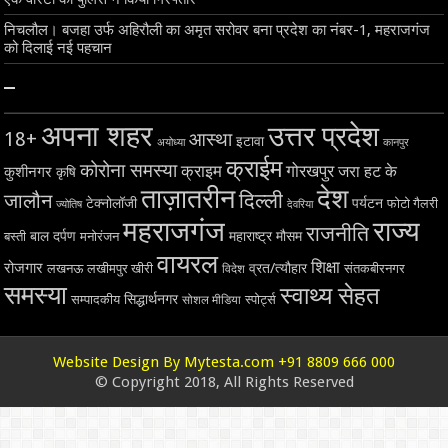
निचलौल। बजहा उर्फ अहिरौली का अमृत सरोवर बना प्रदेश का नंबर-1, महराजगंज
को दिलाई नई पहचान
–
अपना शहर
उत्तर प्रदेश
18+
आस्था
इटावा
अयोध्या
कानपुर
क्राईम
कोरोना समस्या
क्राइम
गोरखपुर
जरा हट के
कुशीनगर
कृषि
ताज़ातरीन
देश
दिल्ली
जालौन
टेक्नोलॉजी
पर्यटन
फोटो गैलरी
ज्योतिष
देवरिया
महराजगंज
राज्य
राजनीति
बाल दर्पण
महाराष्ट्र
मौसम
बस्ती
मनोरंजन
वायरल
शिक्षा
रोजगार
व्रत/त्यौहार
लखनऊ
लखीमपुर खीरी
विदेश
संतकबीरनगर
समस्या
स्वाथ्य सेहत
सिद्धार्थनगर
सम्पादकीय
स्पोर्ट्स
सोशल मीडिया
Website Design By Mytesta.com +91 8809 666 000
© Copyright 2018, All Rights Reserved