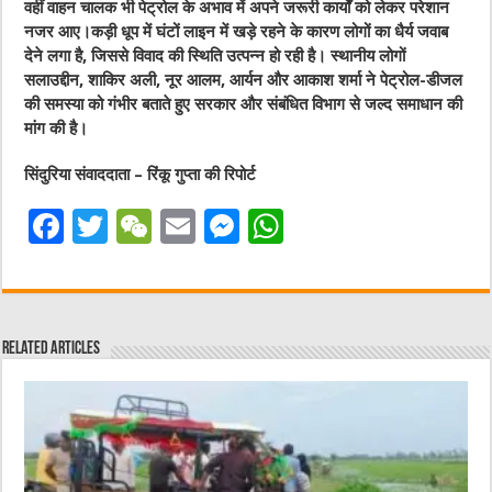
वहीं वाहन चालक भी पेट्रोल के अभाव में अपने जरूरी कार्यों को लेकर परेशान
नजर आए।कड़ी धूप में घंटों लाइन में खड़े रहने के कारण लोगों का धैर्य जवाब
देने लगा है, जिससे विवाद की स्थिति उत्पन्न हो रही है। स्थानीय लोगों
सलाउद्दीन, शाकिर अली, नूर आलम, आर्यन और आकाश शर्मा ने पेट्रोल-डीजल
की समस्या को गंभीर बताते हुए सरकार और संबंधित विभाग से जल्द समाधान की
मांग की है।
सिंदुरिया संवाददाता – रिंकू गुप्ता की रिपोर्ट
F
T
W
E
M
W
a
w
e
m
e
h
c
it
C
ai
ss
at
e
te
h
l
e
s
Related Articles
b
r
at
n
A
o
g
p
o
er
p
k