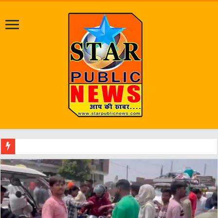
जलभराव व जर