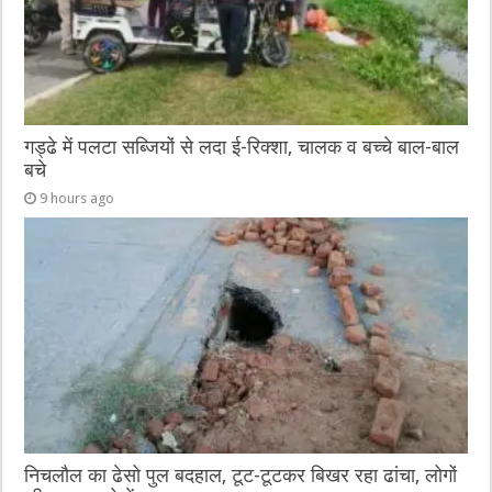
गड्ढे में पलटा सब्जियों से लदा ई-रिक्शा, चालक व बच्चे बाल-बाल
बचे
9 hours ago
निचलौल का ढेसो पुल बदहाल, टूट-टूटकर बिखर रहा ढांचा, लोगों