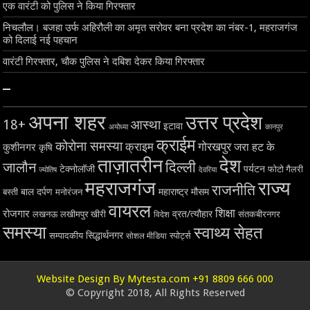
एक वारंटी को पुलिस ने किया गिरफ्तार
निचलौल। बजहा उर्फ अहिरौली का अमृत सरोवर बना प्रदेश का नंबर-1, महराजगंज
को दिलाई नई पहचान
वारंटी गिरफ्तार, चौक पुलिस ने दबिश देकर किया गिरफ्तार
–
अपना शहर
उत्तर प्रदेश
18+
आस्था
इटावा
अयोध्या
कानपुर
क्राईम
कोरोना समस्या
क्राइम
गोरखपुर
जरा हट के
कुशीनगर
कृषि
ताज़ातरीन
देश
दिल्ली
जालौन
टेक्नोलॉजी
पर्यटन
फोटो गैलरी
ज्योतिष
देवरिया
महराजगंज
राज्य
राजनीति
बाल दर्पण
महाराष्ट्र
मौसम
बस्ती
मनोरंजन
वायरल
शिक्षा
रोजगार
व्रत/त्यौहार
लखनऊ
लखीमपुर खीरी
विदेश
संतकबीरनगर
समस्या
स्वाथ्य सेहत
सिद्धार्थनगर
सम्पादकीय
स्पोर्ट्स
सोशल मीडिया
Website Design By Mytesta.com +91 8809 666 000
© Copyright 2018, All Rights Reserved