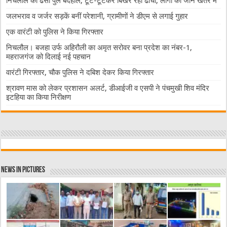
निचलौल का ढेसो पुल बदहाल, टूट-टूटकर बिखर रहा ढांचा, लोगों की जान खतरे में
जलभराव व जर्जर सड़कें बनीं परेशानी, ग्रामीणों ने डीएम से लगाई गुहार
एक वारंटी को पुलिस ने किया गिरफ्तार
निचलौल। बजहा उर्फ अहिरौली का अमृत सरोवर बना प्रदेश का नंबर-1,
महराजगंज को दिलाई नई पहचान
वारंटी गिरफ्तार, चौक पुलिस ने दबिश देकर किया गिरफ्तार
श्रावण मास को लेकर प्रशासन अलर्ट, डीआईजी व एसपी ने पंचमुखी शिव मंदिर
इटहिया का किया निरीक्षण
News in Pictures