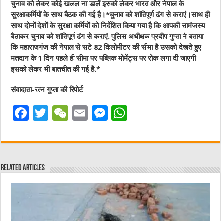
चुनाव को लेकर कोई खलल ना डालें इसको लेकर भारत और नेपाल के
सुरक्षाकर्मियों के साथ बैठक की गई है।*चुनाव को शांतिपूर्ण ढंग से कराएं।साथ ही
साथ दोनों देशों के सुरक्षा कर्मियों को निर्देशित किया गया है कि आपकी सामंजस्य
बैठाकर चुनाव को शांतिपूर्ण ढंग से कराएं. पुलिस अधीक्षक प्रदीप गुप्ता ने बताया
कि महाराजगंज की नेपाल से सटे 82 किलोमीटर की सीमा है उसको देखते हुए
मतदान के 1 दिन पहले ही सीमा पर पब्लिक मोमेंट्स पर रोक लगा दी जाएगी
इसको लेकर भी बातचीत की गई है.
*
संवादाता-रत्न गुप्ता की रिपोर्ट
F
T
W
E
M
W
a
w
e
m
e
h
c
it
C
ai
ss
at
e
te
h
l
e
s
Related Articles
b
r
at
n
A
o
g
p
o
er
p