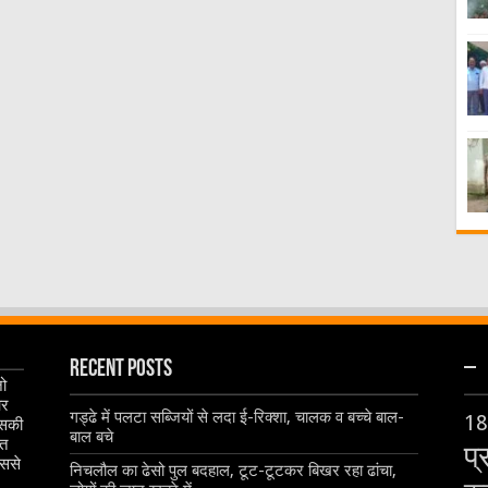
Recent Posts
–
जो
और
गड्ढे में पलटा सब्जियों से लदा ई-रिक्शा, चालक व बच्चे बाल-
18
इसकी
बाल बचे
ृत
प्
िससे
निचलौल का ढेसो पुल बदहाल, टूट-टूटकर बिखर रहा ढांचा,