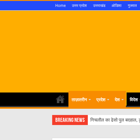
Home
उत्तर प्रदेश
उत्तराखंड
ओडिशा
गुजरात
ताज़ातरीन
प्रदेश
देश
विदेश
Breaking News
निचलौल का ढेसो पुल बदहाल, ट