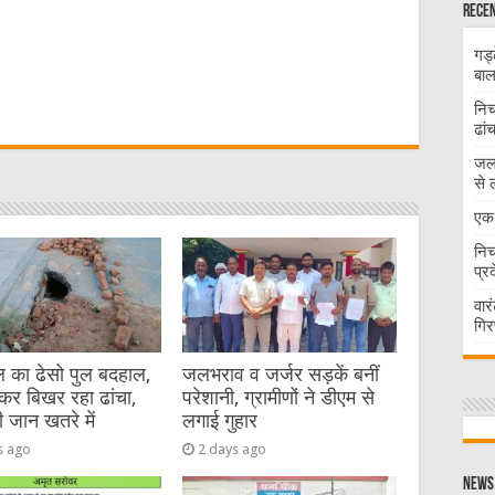
Recen
गड्
W
बाल
निच
ढां
t
जलभ
से 
एक 
निच
प्र
वार
गिर
 का ढेसो पुल बदहाल,
जलभराव व जर्जर सड़कें बनीं
कर बिखर रहा ढांचा,
परेशानी, ग्रामीणों ने डीएम से
ी जान खतरे में
लगाई गुहार
s ago
2 days ago
News 