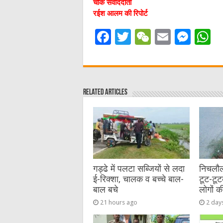
चौक संवाददाता
रईश आलम की रिपोर्ट
F
T
W
E
M
a
w
e
m
e
h
c
it
C
ai
ss
a
e
te
h
l
e
s
Related Articles
b
r
at
n
A
o
g
p
o
er
p
k
गड्ढे में पलटा सब्जियों से लदा
निचलौल
ई-रिक्शा, चालक व बच्चे बाल-
टूट-टूट
बाल बचे
लोगों क
21 hours ago
2 day