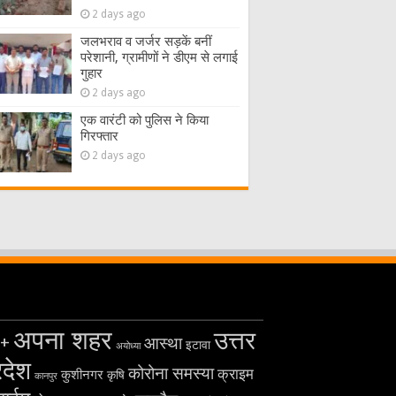
2 days ago
जलभराव व जर्जर सड़कें बनीं
परेशानी, ग्रामीणों ने डीएम से लगाई
गुहार
2 days ago
एक वारंटी को पुलिस ने किया
गिरफ्तार
2 days ago
अपना शहर
उत्तर
+
आस्था
इटावा
अयोध्या
रदेश
कोरोना समस्या
क्राइम
कुशीनगर
कृषि
कानपुर