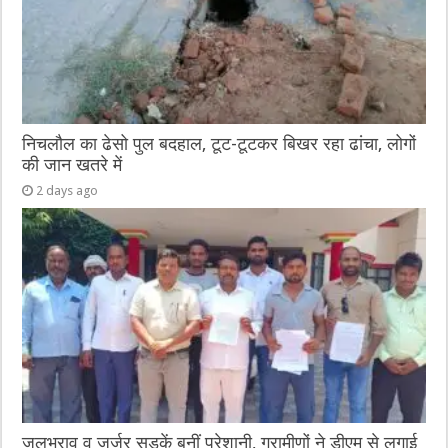
निचलौल का ढेसो पुल बदहाल, टूट-टूटकर बिखर रहा ढांचा, लोगों
की जान खतरे में
2 days ago
जलभराव व जर्जर सड़कें बनीं परेशानी, ग्रामीणों ने डीएम से लगाई