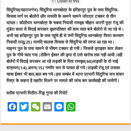
Listen to this
सिंदुरिया(महराजगंज) सिंदुरिया थानाक्षेत्र के हरिहरपुर पुल के पास सिंदुरिया-
सिसवा मार्ग पर बोलोरो और मारूति के आमने सामने जोरदार टक्कर से तीन
घायल। कोठीभार थानाक्षेत्र के सबया निवासी रामवृक्ष चौहान अपनी पुत्र रंजू की
मुंडेरा कला से विदाई कराकर वृहस्पतिवार की शाम सात बजे बोलेरो से जा रहे थे।
अभी वह हरीहरपुर पुल के पास पहुंचे ही थे तभी सिंदुरिया थानाक्षेत्र पिपरा कल्याण
निवासी राजू(25) मारुति चालक सिसवा से सिंदुरिया की तरफ आ रहा था।
माइनर पुल के पास सामने से भीषण टक्कर हो गयी। जिससे ड्राइवर कार लेकर
पुल के नीचे चला गया।लेकिन ईश्वर की कृपा से उसे खरोच तक नही आयी।वही
बोलेरो में विदाई कराकर आ रहे लड़की के पिता रामवृक्ष(60)लड़की के दो भाई
शत्रुघ्न(14),अमन(15) गम्भीर रूप से घायल हो गये।लड़की रंजू एवं उसका
चाचा ईश्वर भी बाल,बाल बच गये।इस सम्बंध में थाना प्रभारी सिंदुरिया जय शंकर
मिश्र के कहना है तहरीर मिलने पर मामले की जांच कर कार्यवाही की जायेगी।
ब्लॉक प्रभारी मिठौरा-रिंकू गुप्ता की रिपोर्ट
F
T
W
E
M
W
a
w
e
m
e
h
c
it
C
ai
ss
at