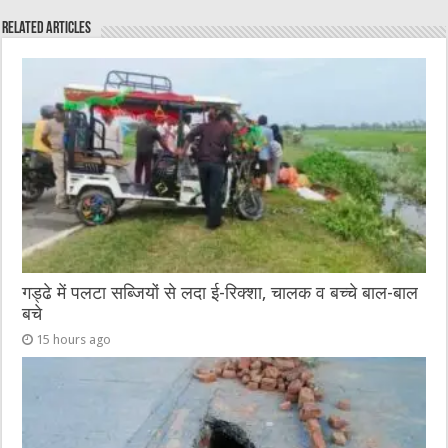
e
te
h
l
e
s
Related Articles
b
r
at
n
A
o
g
p
o
er
p
k
गड्ढे में पलटा सब्जियों से लदा ई-रिक्शा, चालक व बच्चे बाल-बाल
बचे
15 hours ago