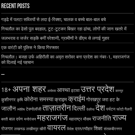
Recent Posts
गड्ढे में पलटा सब्जियों से लदा ई-रिक्शा, चालक व बच्चे बाल-बाल बचे
निचलौल का ढेसो पुल बदहाल, टूट-टूटकर बिखर रहा ढांचा, लोगों की जान खतरे में
जलभराव व जर्जर सड़कें बनीं परेशानी, ग्रामीणों ने डीएम से लगाई गुहार
एक वारंटी को पुलिस ने किया गिरफ्तार
निचलौल। बजहा उर्फ अहिरौली का अमृत सरोवर बना प्रदेश का नंबर-1, महराजगंज
को दिलाई नई पहचान
–
अपना शहर
उत्तर प्रदेश
18+
आस्था
इटावा
अयोध्या
कानपुर
क्राईम
कोरोना समस्या
क्राइम
गोरखपुर
जरा हट के
कुशीनगर
कृषि
ताज़ातरीन
देश
दिल्ली
जालौन
टेक्नोलॉजी
पर्यटन
फोटो गैलरी
ज्योतिष
देवरिया
महराजगंज
राज्य
राजनीति
बाल दर्पण
महाराष्ट्र
मौसम
बस्ती
मनोरंजन
वायरल
शिक्षा
रोजगार
व्रत/त्यौहार
लखनऊ
लखीमपुर खीरी
विदेश
संतकबीरनगर