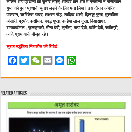
लेकिन आप प्रधानी का चुनाव लड़िए आखिर कर अंत मे ग्रामीणों ने गौरीशंकर
गुप्ता को पुनः प्रधानी चुनाव लड़ने के लिए मना लिया। इस दौरान अंबरिश
पासवान, ऋषिकेश यादव, लक्ष्मण गौड़, शादिक अली, झिनकू गुप्ता, मुस्तकिम
अंसारी, प्रमोद कसौधन, बबलू गुप्ता, कन्हैया लाल गुप्ता, विद्यासागर,
रामककोमल , फूलकुमारी, मीना देवी, सुनीता, माया देवी, कांति देवी, सावित्री,
आदि ग्राम वासी मौजूद रहे।
सुरज मद्धेशिया निचलौल की रिपोर्ट
F
T
W
E
M
W
a
w
e
m
e
h
c
it
C
ai
ss
at
e
te
h
l
e
s
Related Articles
b
r
at
n
A
o
g
p
o
er
p
k