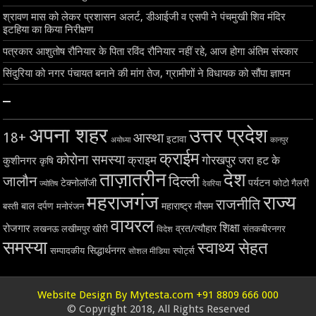
श्रावण मास को लेकर प्रशासन अलर्ट, डीआईजी व एसपी ने पंचमुखी शिव मंदिर
इटहिया का किया निरीक्षण
पत्रकार आशुतोष रौनियार के पिता रविंद रौनियार नहीं रहे, आज होगा अंतिम संस्कार
सिंदुरिया को नगर पंचायत बनाने की मांग तेज, ग्रामीणों ने विधायक को सौंपा ज्ञापन
–
अपना शहर
उत्तर प्रदेश
18+
आस्था
इटावा
अयोध्या
कानपुर
क्राईम
कोरोना समस्या
क्राइम
गोरखपुर
जरा हट के
कुशीनगर
कृषि
ताज़ातरीन
देश
दिल्ली
जालौन
टेक्नोलॉजी
पर्यटन
फोटो गैलरी
ज्योतिष
देवरिया
महराजगंज
राज्य
राजनीति
बाल दर्पण
महाराष्ट्र
मौसम
बस्ती
मनोरंजन
वायरल
शिक्षा
रोजगार
व्रत/त्यौहार
लखनऊ
लखीमपुर खीरी
विदेश
संतकबीरनगर
समस्या
स्वाथ्य सेहत
सिद्धार्थनगर
सम्पादकीय
स्पोर्ट्स
सोशल मीडिया
Website Design By Mytesta.com +91 8809 666 000
© Copyright 2018, All Rights Reserved