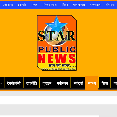
छत्तीसगढ़
झारखंड
पंजाब
पश्चिम बंगाल
बिहार
मध्य प्रदेश
राजस्थान
हरियाणा
टेक्नोलॉजी
राजनीति
क्राइम
मनोरंजन
स्पोर्ट्स
स्वाथ्य
शिक्षा
फो