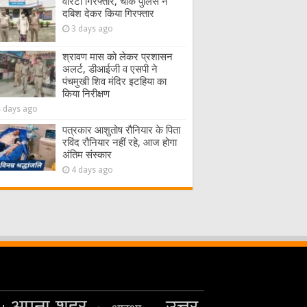
वारंटी गिरफ्तार, चौक पुलिस ने
दबिश देकर किया गिरफ्तार
3 days ago
श्रावण मास को लेकर प्रशासन
अलर्ट, डीआईजी व एसपी ने
पंचमुखी शिव मंदिर इटहिया का
किया निरीक्षण
4 days ago
पत्रकार आशुतोष रौनियार के पिता
रविंद रौनियार नहीं रहे, आज होगा
अंतिम संस्कार
4 days ago
अपना शहर
उत्तर