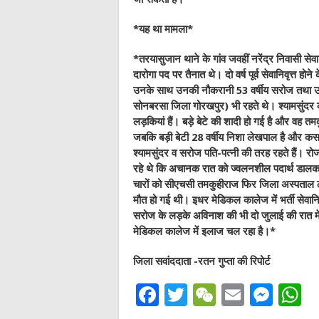
*
यह था मामला
*
*
तरयासुजान थाने के गांव जवहीं नरेंद्र निवासी सेवान
दारोगा पद पर तैनात थे। दो वर्ष पूर्व सेवानिवृत्त 
उनके साथ उनकी नौकरानी 53 वर्षीय सरोज तथा उसके
सोनबरसा जिला गोरखपुर) भी रहते थे। श्यामसुंदर 
लड़कियां हैं। बड़े बेटे की शादी हो गई है और वह तम
जबकि बड़ी बेटी 28 वर्षीय निशा लेखपाल है और कस
श्यामसुंदर व सरोज पति-पत्नी की तरह रहते हैं। रो
रहे थे कि अचानक रात को ज्वलनशील पदार्थ डालकर
चारों को सीएचसी तमकुहीराज फिर जिला अस्पताल ल
मौत हो गई थी। इधर मेडिकल कालेज में भर्ती सेवानि
सरोज के लड़के अविनाश की भी दो जुलाई की रात म
मेडिकल कालेज में इलाज चल रहा है।
*
जिला सवांददाता -रतन गुप्ता की रिपोर्ट
F
T
W
E
M
a
w
e
m
e
h