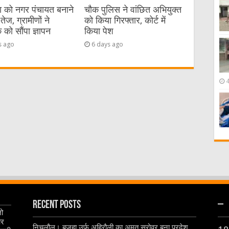
या को नगर पंचायत बनाने
चौक पुलिस ने वांछित अभियुक्त
तेज, ग्रामीणों ने
को किया गिरफ्तार, कोर्ट में
को सौंपा ज्ञापन
किया पेश
s ago
6 days ago
Recent Posts
–
जो
और
निचलौल। बजहा उर्फ अहिरौली का अमृत सरोवर बना प्रदेश