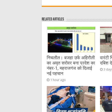
c
it
C
ai
ss
a
e
te
h
l
e
s
Related Articles
b
r
at
n
A
o
g
p
o
er
p
k
निचलौल। बजहा उर्फ अहिरौली
वारंटी 
का अमृत सरोवर बना प्रदेश का
दबिश द
नंबर-1, महराजगंज को दिलाई
3 day
नई पहचान
1 hour ago