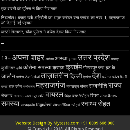
एक वारंटी को पुलिस ने किया गिरफ्तार
निचलौल। बजहा उर्फ अहिरौली का अमृत सरोवर बना प्रदेश का नंबर-1, महराजगंज
को दिलाई नई पहचान
वारंटी गिरफ्तार, चौक पुलिस ने दबिश देकर किया गिरफ्तार
–
अपना शहर
उत्तर प्रदेश
18+
आस्था
इटावा
अयोध्या
कानपुर
क्राईम
कोरोना समस्या
क्राइम
गोरखपुर
जरा हट के
कुशीनगर
कृषि
ताज़ातरीन
देश
दिल्ली
जालौन
टेक्नोलॉजी
पर्यटन
फोटो गैलरी
ज्योतिष
देवरिया
महराजगंज
राज्य
राजनीति
बाल दर्पण
महाराष्ट्र
मौसम
बस्ती
मनोरंजन
वायरल
शिक्षा
रोजगार
व्रत/त्यौहार
लखनऊ
लखीमपुर खीरी
विदेश
संतकबीरनगर
समस्या
स्वाथ्य सेहत
सिद्धार्थनगर
सम्पादकीय
स्पोर्ट्स
सोशल मीडिया
Website Design By Mytesta.com +91 8809 666 000
© Copyright 2018, All Rights Reserved