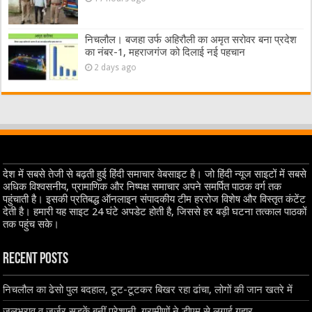
निचलौल। बजहा उर्फ अहिरौली का अमृत सरोवर बना प्रदेश
का नंबर-1, महराजगंज को दिलाई नई पहचान
2 days ago
देश में सबसे तेजी से बढ़ती हुई हिंदी समाचार वेबसाइट है। जो हिंदी न्यूज साइटों में सबसे
अधिक विश्वसनीय, प्रामाणिक और निष्पक्ष समाचार अपने समर्पित पाठक वर्ग तक
पहुंचाती है। इसकी प्रतिबद्ध ऑनलाइन संपादकीय टीम हररोज विशेष और विस्तृत कंटेंट
देती है। हमारी यह साइट 24 घंटे अपडेट होती है, जिससे हर बड़ी घटना तत्काल पाठकों
तक पहुंच सके।
Recent Posts
निचलौल का ढेसो पुल बदहाल, टूट-टूटकर बिखर रहा ढांचा, लोगों की जान खतरे में
जलभराव व जर्जर सड़कें बनीं परेशानी, ग्रामीणों ने डीएम से लगाई गुहार