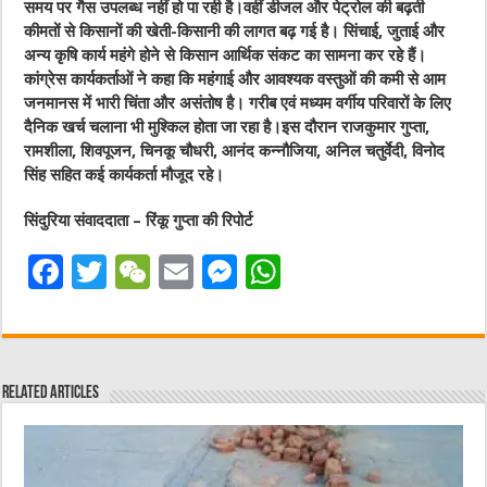
समय पर गैस उपलब्ध नहीं हो पा रही है।वहीं डीजल और पेट्रोल की बढ़ती
कीमतों से किसानों की खेती-किसानी की लागत बढ़ गई है। सिंचाई, जुताई और
अन्य कृषि कार्य महंगे होने से किसान आर्थिक संकट का सामना कर रहे हैं।
कांग्रेस कार्यकर्ताओं ने कहा कि महंगाई और आवश्यक वस्तुओं की कमी से आम
जनमानस में भारी चिंता और असंतोष है। गरीब एवं मध्यम वर्गीय परिवारों के लिए
दैनिक खर्च चलाना भी मुश्किल होता जा रहा है।इस दौरान राजकुमार गुप्ता,
रामशीला, शिवपूजन, चिनकू चौधरी, आनंद कन्नौजिया, अनिल चतुर्वेदी, विनोद
सिंह सहित कई कार्यकर्ता मौजूद रहे।
सिंदुरिया संवाददाता – रिंकू गुप्ता की रिपोर्ट
F
T
W
E
M
W
a
w
e
m
e
h
c
it
C
ai
ss
at
e
te
h
l
e
s
Related Articles
b
r
at
n
A
o
g
p
o
er
p