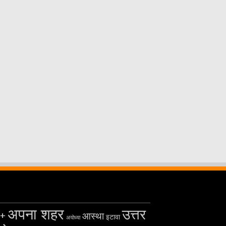
अपना शहर
उत्तर
+
आस्था
इटावा
अयोध्या