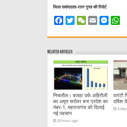
जिला सवांददाता-रतन गुप्ता की रिपोर्ट
F
T
W
E
M
a
w
e
m
e
h
c
it
C
ai
ss
a
e
te
h
l
e
s
Related Articles
b
r
at
n
A
o
g
p
o
er
p
k
निचलौल। बजहा उर्फ अहिरौली
वारंटी 
का अमृत सरोवर बना प्रदेश का
दबिश द
नंबर-1, महराजगंज को दिलाई
4 day
नई पहचान
20 hours ago