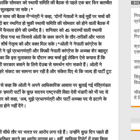
 हालांकि सोमवार को स्थायी समिति की बैठक से पहले एक बार फिर बातचीत
Recen
को सुलझाया जा सके।*
निच
साथ की बैठक में*मंत्री ने कहा, ‘दोनों नेताओं ने कई मुद्दों पर चर्चा की
प्र
 बार स्थगित हो चुकी स्थायी समिति की सोमवार को होने वाली बैठक में
 में फैसला होने की उम्मीद है। शनिवार को 45 सदस्यों वाली स्थायी
वार
गिर
 दिया गया था जिससे ओली के काम करने के तौर-तरीकों और भारत
शीर्ष नेतृत्व को और वक्त मिल सके।*ओली ने नेपाली कांग्रेस के
श्र
पूर्व प्रधानमंत्री और विपक्षी नेपाली कांग्रेस के अध्यक्ष शेर बहादुर
एसप
 सका कि इस मुलाकात के दौरान क्या चर्चा हुई लेकिन ऐसे कयास हैं कि
पत्
नी सरकार बचाने के लिये देउबा से समर्थन मांग सकते हैं। ओली ने
आज 
गहरे संकट का सामना कर रही है और संकेत दिए थे कि जल्द ही पार्टी टूट
सिं
विध
ाले से कहा कि ओली ने अपने आधिकारिक आवास पर बुलाई गई मंत्रिमंडल
चौक
‘हमारी पार्टी के कुछ सदस्य राष्ट्रपति विद्या देवी भंडारी को भी पद से
में
र को कहा, ‘अब, मुझे प्रधानमंत्री और पार्टी अध्यक्ष पद से हटाने के
 होने नहीं देंगे।
सीधे तौर पर भारत पर आरोप लगा रहे हैं। उन्होंने कुछ दिन पहले ही
थिर करने का आरोप लगाया था। वहीं, खुफिया रिपोर्ट में दावा किया