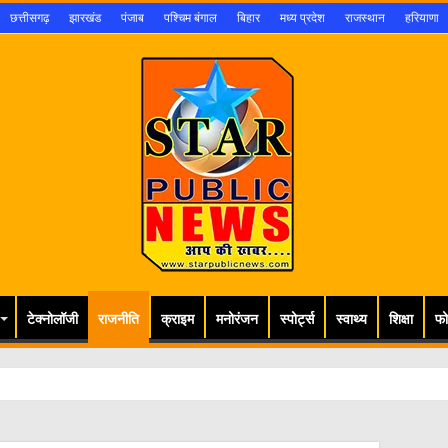
छत्तीसगढ़
झारखंड
पंजाब
पश्चिम बंगाल
बिहार
मध्य प्रदेश
राजस्थान
हरियाणा
टेक्नोलॉजी
राजनीति
क्राइम
मनोरंजन
स्पोर्ट्स
स्वाथ्य
शिक्षा
फो