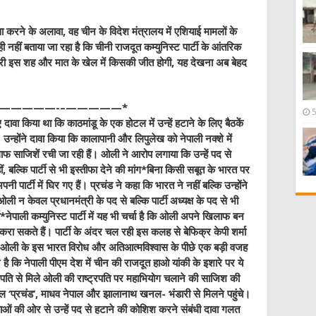
सेवा करने के अलावा, वह चीन के विदेश मंत्रालय में एशियाई मामलों के
ही नहीं बताया जा रहा है कि चीनी राजदूत कम्‍युनिस्‍ट पार्टी के आंतरिक
ें जारी इस शह और मात के खेल में किसकी जीत होगी, यह देखना अब बेहद
ने का आरोप—————-–—————
*
ावा किया था कि काठमांडू के एक होटल में उन्हें हटाने के लिए बैठकें
उन्होंने दावा किया कि कालापानी और लिपुलेख को नेपाली नक्शे में
फ साजिशें रची जा रही हैं। ओली ने आरोप लगाया कि उन्हें पद से
, बल्कि पार्टी से भी इस्तीफा देने की मांग*बिना किसी सबूत के भारत पर
ार्टी में घिर गए हैं। प्रचंड ने कहा कि भारत ने नहीं बल्कि उन्‍होंने
ली न केवल प्रधानमंत्री के पद से बल्कि पार्टी अध्‍यक्ष के पद से भी
नेपाली कम्‍युनिस्‍ट पार्टी में यह भी चर्चा है कि ओली अपने खिलाफ बन
टूट करा सकते हैं। पार्टी के अंदर चल रही इस कलह से बेफिक्र केपी शर्मा
ओली के इस भारत विरोध और अतिआत्‍मव‍िश्‍वास के पीछे एक बड़ी वजह
ै कि नेपाली पीएम देश में चीन की राजदूत हाओ यांकी के इशारे पर ये
ट्रपति से म‍ि‍ले ओली की राष्ट्रपति पर महाभियोग चलाने की साजिश की
ल दहल ‘प्रचंड’, माधव नेपाल और झालानाथ खनल- भंडारी से मिलने पहुंचे।
े नेताओं की ओर से उन्हें पद से हटाने की कोशिश करने संबंधी दावा गलत