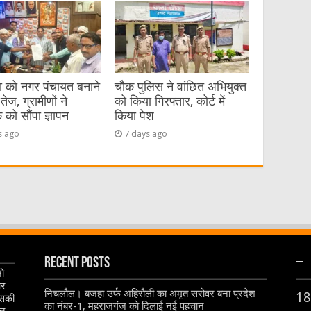
या को नगर पंचायत बनाने
चौक पुलिस ने वांछित अभियुक्त
तेज, ग्रामीणों ने
को किया गिरफ्तार, कोर्ट में
को सौंपा ज्ञापन
किया पेश
s ago
7 days ago
Recent Posts
–
जो
और
निचलौल। बजहा उर्फ अहिरौली का अमृत सरोवर बना प्रदेश
18
इसकी
का नंबर-1, महराजगंज को दिलाई नई पहचान