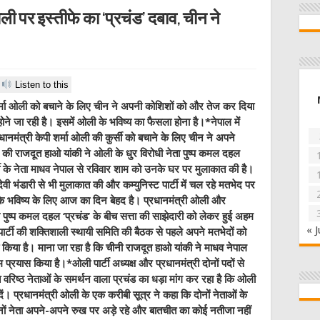
ली पर इस्‍तीफे का ‘प्रचंड’ दबाव, चीन ने
Listen to this
्मा ओली को बचाने के ल‍िए चीन ने अपनी कोशिशों को और तेज कर द‍िया
ने जा रही है। इसमें ओली के भविष्‍य का फैसला होना है।*नेपाल में
धानमंत्री केपी शर्मा ओली की कुर्सी को बचाने के लिए चीन ने अपने
की राजदूत हाओ यांकी ने ओली के धुर विरोधी नेता पुष्‍प कमल दहल
पार्टी के नेता माधव नेपाल से रविवार शाम को उनके घर पर मुलाकात की है।
 देवी भंडारी से भी मुलाकात की और कम्‍युनिस्‍ट पार्टी में चल रहे मतभेद पर
 भविष्‍य के लिए आज का दिन बेहद है। प्रधानमंत्री ओली और
्यक्ष पुष्प कमल दहल ‘प्रचंड’ के बीच सत्ता की साझेदारी को लेकर हुई अहम
« J
ार्टी की शक्तिशाली स्थायी समिति की बैठक से पहले अपने मतभेदों को
िया है। माना जा रहा है कि चीनी राजदूत हाओ यांकी ने माधव नेपाल
रयास किया है।*ओली पार्टी अध्यक्ष और प्रधानमंत्री दोनों पदों से
ष्ठ नेताओं के समर्थन वाला प्रचंड का धड़ा मांग कर रहा है कि ओली
फा दें। प्रधानमंत्री ओली के एक करीबी सूत्र ने कहा कि दोनों नेताओं के
ोनों नेता अपने-अपने रुख पर अड़े रहे और बातचीत का कोई नतीजा नहीं