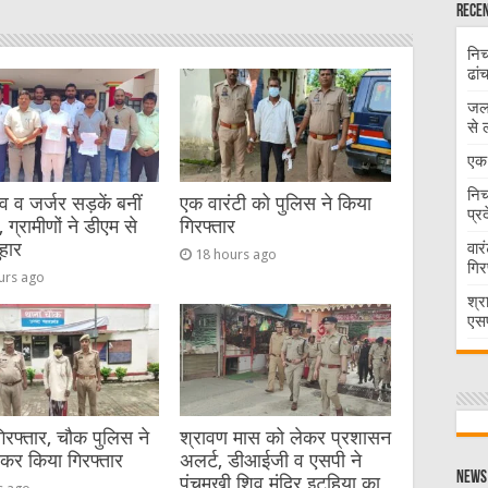
Recen
निच
ढां
जलभ
से 
एक 
निच
व जर्जर सड़कें बनीं
एक वारंटी को पुलिस ने किया
प्र
 ग्रामीणों ने डीएम से
गिरफ्तार
हार
वार
18 hours ago
गिर
urs ago
श्र
एसप
गिरफ्तार, चौक पुलिस ने
श्रावण मास को लेकर प्रशासन
ेकर किया गिरफ्तार
अलर्ट, डीआईजी व एसपी ने
News 
पंचमुखी शिव मंदिर इटहिया का