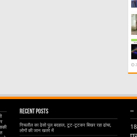
Recent Posts
–
जो
और
निचलौल का ढेसो पुल बदहाल, टूट-टूटकर बिखर रहा ढांचा,
18
इसकी
लोगों की जान खतरे में
ृत
प्