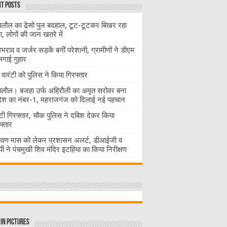
t Posts
लौल का ढेसो पुल बदहाल, टूट-टूटकर बिखर रहा
चा, लोगों की जान खतरे में
राव व जर्जर सड़कें बनीं परेशानी, ग्रामीणों ने डीएम
लगाई गुहार
वारंटी को पुलिस ने किया गिरफ्तार
लौल। बजहा उर्फ अहिरौली का अमृत सरोवर बना
देश का नंबर-1, महराजगंज को दिलाई नई पहचान
ंटी गिरफ्तार, चौक पुलिस ने दबिश देकर किया
फ्तार
ावण मास को लेकर प्रशासन अलर्ट, डीआईजी व
ी ने पंचमुखी शिव मंदिर इटहिया का किया निरीक्षण
in Pictures