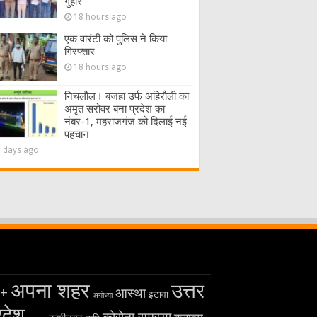
गुहार
18 hours ago
एक वारंटी को पुलिस ने किया
गिरफ्तार
18 hours ago
निचलौल। बजहा उर्फ अहिरौली का
अमृत सरोवर बना प्रदेश का
नंबर-1, महराजगंज को दिलाई नई
पहचान
2 days ago
अपना शहर
उत्तर
+
आस्था
इटावा
अयोध्या
रदेश