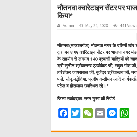
नौतनवा क्वारेटाइन सेंटर पर भाजप
किया*
Admin
May 22, 2020
441 View
नौतनवा(महराजगंज) नौतनवा नगर के दक्षिणी छोर छप
द्वारा बनाए गए क्वॉरेंटाइन सेंटर पर भाजपा नगर मं
के सहयोग से लगभग 140 प्रवासी यात्रियों को खाद्
श्री सुनील श्रीवास्तव एडवोकेट जी, राहुल गौड़ जी, उपा
हरिशंकर जायसवाल जी, बृजेंद्र श्रीवास्तव जी, न
पांडे, सोनू मद्धेशिया, प्रदीप कसौधन आदि कार्यकर्ता
पटेल व हीरालाल उपस्थित रहे।*
जिला सवांददाता-रतन गुप्ता की रिपोर्ट
F
T
W
E
M
a
w
e
m
e
h
c
it
C
ai
ss
a