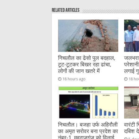
e
te
h
l
e
s
Related Articles
b
r
at
n
A
o
g
p
o
er
p
k
निचलौल का ढेसो पुल बदहाल,
जलभराव 
टूट-टूटकर बिखर रहा ढांचा,
परेशानी,
लोगों की जान खतरे में
लगाई गु
18 hours ago
18 ho
निचलौल। बजहा उर्फ अहिरौली
वारंटी 
का अमृत सरोवर बना प्रदेश का
दबिश द
नंबर-1, महराजगंज को दिलाई