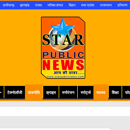
छत्तीसगढ़
झारखंड
पंजाब
पश्चिम बंगाल
बिहार
मध्य प्रदेश
राजस्थान
हरियाणा
टेक्नोलॉजी
राजनीति
क्राइम
मनोरंजन
स्पोर्ट्स
स्वाथ्य
शिक्षा
फो