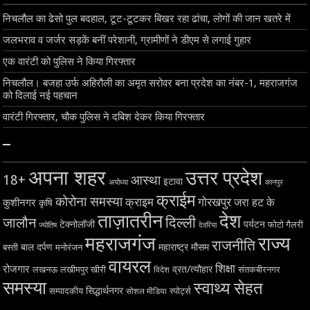
निचलौल का ढेसो पुल बदहाल, टूट-टूटकर बिखर रहा ढांचा, लोगों की जान खतरे में
जलभराव व जर्जर सड़कें बनीं परेशानी, ग्रामीणों ने डीएम से लगाई गुहार
एक वारंटी को पुलिस ने किया गिरफ्तार
निचलौल। बजहा उर्फ अहिरौली का अमृत सरोवर बना प्रदेश का नंबर-1, महराजगंज
को दिलाई नई पहचान
वारंटी गिरफ्तार, चौक पुलिस ने दबिश देकर किया गिरफ्तार
–
अपना शहर
उत्तर प्रदेश
18+
आस्था
इटावा
अयोध्या
कानपुर
क्राईम
कोरोना समस्या
क्राइम
गोरखपुर
जरा हट के
कुशीनगर
कृषि
ताज़ातरीन
देश
दिल्ली
जालौन
टेक्नोलॉजी
पर्यटन
फोटो गैलरी
ज्योतिष
देवरिया
महराजगंज
राज्य
राजनीति
बाल दर्पण
महाराष्ट्र
मौसम
बस्ती
मनोरंजन
वायरल
शिक्षा
रोजगार
व्रत/त्यौहार
लखनऊ
लखीमपुर खीरी
विदेश
संतकबीरनगर
समस्या
स्वाथ्य सेहत
सिद्धार्थनगर
सम्पादकीय
स्पोर्ट्स
सोशल मीडिया