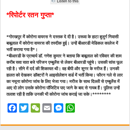
Listen to this
*रिपोर्टर रतन गुप्ता*
*गोरखपुर मेें कोरोना वायरस ने दस्तक दे दी है। उरूवा के हाटा बुजुर्ग निवासी
बाबूलाल में कोरोना वायरस की तस्दीक हुई। उन्हें बीआरडी मेडिकल कालेज में
भर्ती कराया गया है*।
*बीआरडी के प्राचार्य डॉ. गणेश कुमार ने बताया कि बाबूलाल को रविवार की शाम
करीब सवा सात बजे परिजन एम्बुलेंस से लेकर बीआरडी पहुंचे। उसकी सांस फूल
रही है। सीने में दर्द की शिकायत थी। वह बीपी और शुगर के मरीज हैं। उनकी
हालत को देखकर डॉक्टरों ने आइसोलेशन वार्ड में भर्ती किया। फौरन गले से लार
का नमूना कोरोना जांच के लिए भेजा गया। मरीज के साथ दिल्‍ली से एम्‍बुलेंस में
आए दो लोग उसके कोरोना पॉजिटिव पाए जाने के बाद से गायब हैं। पुलिस उन्‍हें
तलाश रही है ताकि उनकी भी कोरोना जांच कराई जा सके।********
F
T
W
E
M
W
a
w
e
m
e
h
c
it
C
ai
ss
at