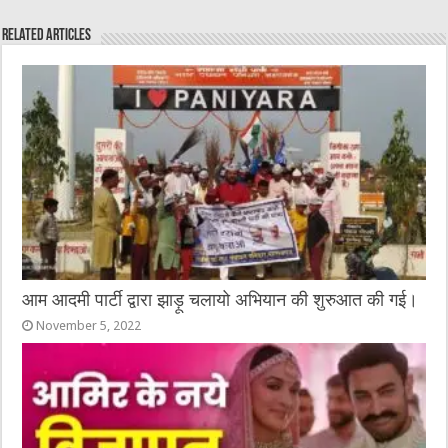
e
te
h
l
e
s
Related Articles
b
r
at
n
A
o
g
p
o
er
p
k
आम आदमी पार्टी द्वारा झाड़ू चलायो अभियान की शुरुआत की गई।
November 5, 2022