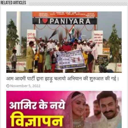
Related Articles
b
r
at
n
A
o
g
p
o
er
p
k
आम आदमी पार्टी द्वारा झाड़ू चलायो अभियान की शुरुआत की गई।
November 5, 2022