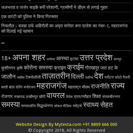
जलभराव व जर्जर सड़कें बनीं परेशानी, ग्रामीणों ने डीएम से लगाई गुहार
एक वारंटी को पुलिस ने किया गिरफ्तार
निचलौल। बजहा उर्फ अहिरौली का अमृत सरोवर बना प्रदेश का नंबर-1, महराजगंज
को दिलाई नई पहचान
–
अपना शहर
उत्तर प्रदेश
18+
आस्था
इटावा
अयोध्या
कानपुर
क्राईम
कोरोना समस्या
क्राइम
गोरखपुर
जरा हट के
कुशीनगर
कृषि
ताज़ातरीन
देश
दिल्ली
जालौन
टेक्नोलॉजी
पर्यटन
फोटो गैलरी
ज्योतिष
देवरिया
महराजगंज
राज्य
राजनीति
बाल दर्पण
महाराष्ट्र
मौसम
बस्ती
मनोरंजन
वायरल
शिक्षा
रोजगार
व्रत/त्यौहार
लखनऊ
लखीमपुर खीरी
विदेश
संतकबीरनगर
समस्या
स्वाथ्य सेहत
सिद्धार्थनगर
सम्पादकीय
स्पोर्ट्स
सोशल मीडिया
Website Design By Mytesta.com +91 8809 666 000
© Copyright 2018, All Rights Reserved