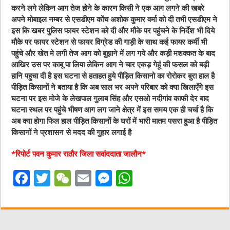
करने लगे लेकिन आग तेज होने के कारण किसी ने एक आग लगने की खबरे
अपने मोबाइल नम्बर से एसडीएम कोंच अशोक कुमार वर्मा को दी तभी एसडीएम ने
इस कि खबर पुलिस फायर स्टेशन को दी और मौके पर पहुंचने के निर्देश भी दिये
मौके पर फायर स्टेशन से फायर विग्रेड की गाड़ी के साथ कई फायर कर्मी भी
पहुंचे और खेत मे लगी तेज आग को बुझाने में लग गये और कड़ी मशक्कत के बाद
आखिर उस पर काबू पा लिया लेकिन आग ने चार एकड़ गेहूं की फसल को बड़ी
हानि पहुचा दी है इस घटना से हताहत हुये पीड़ित किसानो का रोरोकर बुरा हाल है
पीड़ित किसानों ने बताया है कि अब साल भर अपने परिबार को क्या खिलाएँगे इस
घटना पर इस मोजे के लेखपाल गुलाब सिंह और एसओ नदीगांव काफी देर बाद
घटना स्थल पर पहुंचे भीषण आग लग जाने क्षेत्र में इस समय एक ही चर्चा है कि
अब क्या होगा फिल हाल पीड़ित किसानों के घरों में भारी मातम पसरा हुआ है पीड़ित
किसानों ने प्रशासन से मदद की गुहार लगाई है
*रिपोर्ट पवन कुमार राठौर जिला सवांददाता जालौन*
F
T
W
E
M
W
a
w
e
m
e
h
c
it
C
ai
ss
at
e
te
h
l
e
s