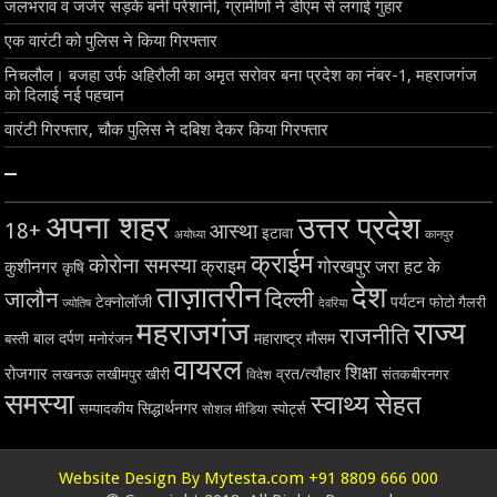
जलभराव व जर्जर सड़कें बनीं परेशानी, ग्रामीणों ने डीएम से लगाई गुहार
एक वारंटी को पुलिस ने किया गिरफ्तार
निचलौल। बजहा उर्फ अहिरौली का अमृत सरोवर बना प्रदेश का नंबर-1, महराजगंज
को दिलाई नई पहचान
वारंटी गिरफ्तार, चौक पुलिस ने दबिश देकर किया गिरफ्तार
–
अपना शहर
उत्तर प्रदेश
18+
आस्था
इटावा
अयोध्या
कानपुर
क्राईम
कोरोना समस्या
क्राइम
गोरखपुर
जरा हट के
कुशीनगर
कृषि
ताज़ातरीन
देश
दिल्ली
जालौन
टेक्नोलॉजी
पर्यटन
फोटो गैलरी
ज्योतिष
देवरिया
महराजगंज
राज्य
राजनीति
बाल दर्पण
महाराष्ट्र
मौसम
बस्ती
मनोरंजन
वायरल
शिक्षा
रोजगार
व्रत/त्यौहार
लखनऊ
लखीमपुर खीरी
विदेश
संतकबीरनगर
समस्या
स्वाथ्य सेहत
सिद्धार्थनगर
सम्पादकीय
स्पोर्ट्स
सोशल मीडिया
Website Design By Mytesta.com +91 8809 666 000