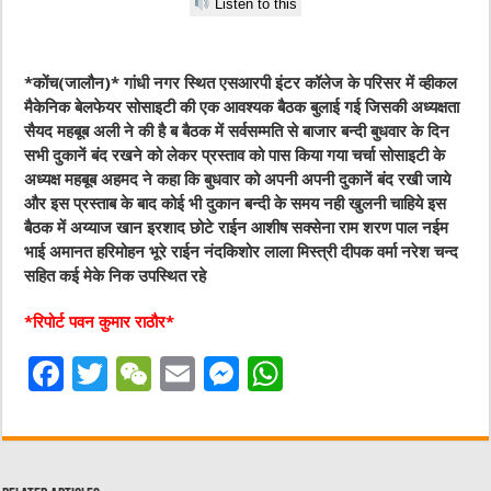
Listen to this
*कोंच(जालौन)* गांधी नगर स्थित एसआरपी इंटर कॉलेज के परिसर में व्हीकल
मैकेनिक बेलफेयर सोसाइटी की एक आवश्यक बैठक बुलाई गई जिसकी अध्यक्षता
सैयद महबूब अली ने की है ब बैठक में सर्वसम्मति से बाजार बन्दी बुधवार के दिन
सभी दुकानें बंद रखने को लेकर प्रस्ताव को पास किया गया चर्चा सोसाइटी के
अध्यक्ष महबूब अहमद ने कहा कि बुधवार को अपनी अपनी दुकानें बंद रखी जाये
और इस प्रस्ताब के बाद कोई भी दुकान बन्दी के समय नही खुलनी चाहिये इस
बैठक में अय्याज खान इरशाद छोटे राईन आशीष सक्सेना राम शरण पाल नईम
भाई अमानत हरिमोहन भूरे राईन नंदकिशोर लाला मिस्त्री दीपक वर्मा नरेश चन्द
सहित कई मेके निक उपस्थित रहे
*रिपोर्ट पवन कुमार राठौर*
F
T
W
E
M
W
a
w
e
m
e
h
c
it
C
ai
ss
at
e
te
h
l
e
s