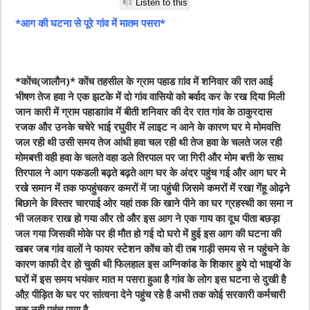
Listen to this
*आग की घटना से पूरे गांव में मातम पसरा*
*कोंच(जालौन)* कोंच तहसील के ग्राम पहाड ग़ांव में शनिवार की रात आई
भीषण तेज हवा ने एक झटके में दो गांव वासियो को बर्वाद कर के रख दिया मिली
जान कारी में ग्राम पहाडग़ांव में बीती शनिवार की देर रात गांव के ठाकुरदास
रजक और उनके चचेरे भाई रघुवीर में लाइट न आने के कारण घर मे मोमवत्ति
जल रही थी उसी समय तेज आंधी हवा चल रही थी तेज हवा के चलते जल रही
मोमबत्ती वही हवा के चलते वहा डले तिरपाल पर जा गिरी और मोम बत्ती के साथ
तिरपाल ने आग पकडली बढ़ते बढ़ते आग घर के अंदर पहुंच गई और आग घर मे
रखे समान में तक फपहुंचकर कमरों में जा पहुंची जिसमे कमरों में रखा गेंहू ओढ़ने
बिछाने के विस्तर चारपाई ओर यहां तक कि खाने पीने का घर ग्रहस्थी का समा न
भी जलकर राख हो गया और तो और इस आग ने एक गाय का दूध पीता बछड़ा
जल गया जिसकी मोके पर ही मौत हो गई दो घरो में हुई इस आग की घटना की
खबर जब गांव वालों ने फायर स्टेशन कोंच को दी तब गाड़ी समय से न पहुंचने के
कारण काफी देर हो चुकी थी फिलहाल इस अग्निकांड के शिकार हुये दो भाइयों के
घरों में इस समय भयंकर मात म पसरा हुआ है गांव के लोग इस घटना से दुखी है
औऱ पीड़ित के घर पर सांत्वना देने पहुंच रहे है अभी तक कोई सरकारी कर्मचारी