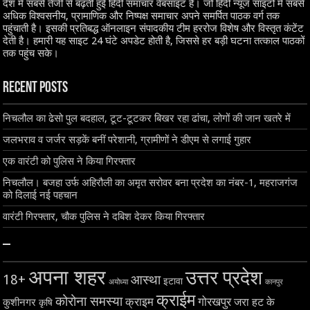
देश में सबसे तेजी से बढ़ती हुई हिंदी समाचार वेबसाइट है। जो हिंदी न्यूज साइटों में सबसे
अधिक विश्वसनीय, प्रामाणिक और निष्पक्ष समाचार अपने समर्पित पाठक वर्ग तक
पहुंचाती है। इसकी प्रतिबद्ध ऑनलाइन संपादकीय टीम हररोज विशेष और विस्तृत कंटेंट
देती है। हमारी यह साइट 24 घंटे अपडेट होती है, जिससे हर बड़ी घटना तत्काल पाठकों
तक पहुंच सके।
Recent Posts
निचलौल का ढेसो पुल बदहाल, टूट-टूटकर बिखर रहा ढांचा, लोगों की जान खतरे में
जलभराव व जर्जर सड़कें बनीं परेशानी, ग्रामीणों ने डीएम से लगाई गुहार
एक वारंटी को पुलिस ने किया गिरफ्तार
निचलौल। बजहा उर्फ अहिरौली का अमृत सरोवर बना प्रदेश का नंबर-1, महराजगंज
को दिलाई नई पहचान
वारंटी गिरफ्तार, चौक पुलिस ने दबिश देकर किया गिरफ्तार
–
अपना शहर
उत्तर प्रदेश
18+
आस्था
इटावा
अयोध्या
कानपुर
क्राईम
कोरोना समस्या
क्राइम
गोरखपुर
जरा हट के
कुशीनगर
कृषि