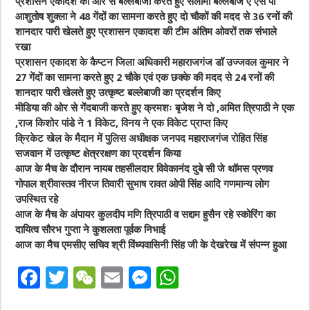
प्रशासन एकादश की ओर से बल्लेबाजी करते हुए सलामी बल्लेबाज ए एस पी
आशुतोष शुक्ला ने 48 गेंदों का सामना करते हुए दो चौकों की मदद से 36 रनों की
शानदार पारी खेलते हुए प्रशासन एकादश की टीम अंतिम ओवरों तक संभाले
रखा
प्रशासन एकादश के कैप्टन जिला अधिकारी महाराजगंज डॉ उज्जवल कुमार ने
27 गेंदों का सामना करते हुए 2 चौके एवं एक छक्के की मदद से 24 रनों की
शानदार पारी खेलते हुए उत्कृष्ट बल्लेबाजी का प्रदर्शन किए
मीडिया की ओर से गेंदबाजी करते हुए क्रमशः बृजेश ने दो ,अमित त्रिपाठी ने एक
,राज किशोर पांडे ने 1 विकेट, विनय ने एक विकेट प्राप्त किए
क्रिकेट खेल के मैदान में पुलिस अधीक्षक जनपद महाराजगंज रोहित सिंह
सजवान में उत्कृष्ट क्षेत्ररक्षण का प्रदर्शन किया
आज के मैच के दौरान नायब तहसीलदार विवेकानंद दुबे सी जे थॉमस प्रणव
गोपाल श्रीवास्तव नीरज तिवारी सुभाष रावत ओपी सिंह आदि गणमान्य लोग
उपस्थित रहे
आज के मैच के अंपायर कुलदीप मणि त्रिपाठी व सद्दाम हुसैन रहे स्कोरिंग का
दायित्व सौरभ गुप्ता ने कुशलता पूर्वक निभाई
आज का मैच एमसीए सचिव श्री विंध्यवासिनी सिंह जी के देखरेख में संपन्न हुआ
F
T
W
E
M
W
a
w
e
m
e
h