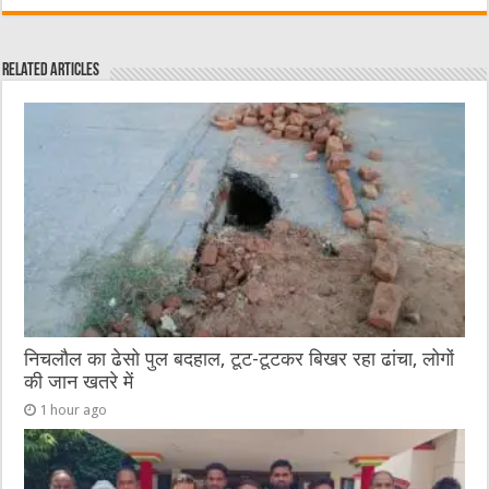
c
it
C
ai
ss
at
e
te
h
l
e
s
Related Articles
b
r
at
n
A
o
g
p
o
er
p
k
निचलौल का ढेसो पुल बदहाल, टूट-टूटकर बिखर रहा ढांचा, लोगों
की जान खतरे में
1 hour ago