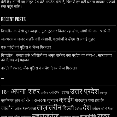
देती है। हमारी यह साइट 24 घंटे अपडेट होती है, जिससे हर बड़ी घटना तत्काल पाठकों
तक पहुंच सके।
Recent Posts
निचलौल का ढेसो पुल बदहाल, टूट-टूटकर बिखर रहा ढांचा, लोगों की जान खतरे में
जलभराव व जर्जर सड़कें बनीं परेशानी, ग्रामीणों ने डीएम से लगाई गुहार
एक वारंटी को पुलिस ने किया गिरफ्तार
निचलौल। बजहा उर्फ अहिरौली का अमृत सरोवर बना प्रदेश का नंबर-1, महराजगंज
को दिलाई नई पहचान
वारंटी गिरफ्तार, चौक पुलिस ने दबिश देकर किया गिरफ्तार
–
अपना शहर
उत्तर प्रदेश
18+
आस्था
इटावा
अयोध्या
कानपुर
क्राईम
कोरोना समस्या
क्राइम
गोरखपुर
जरा हट के
कुशीनगर
कृषि
ताज़ातरीन
देश
दिल्ली
जालौन
टेक्नोलॉजी
पर्यटन
फोटो गैलरी
ज्योतिष
देवरिया
महराजगंज
राज्य
राजनीति