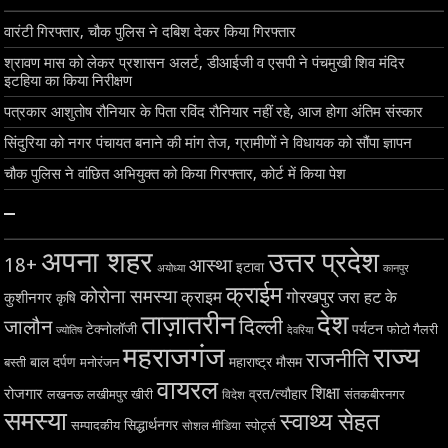
वारंटी गिरफ्तार, चौक पुलिस ने दबिश देकर किया गिरफ्तार
श्रावण मास को लेकर प्रशासन अलर्ट, डीआईजी व एसपी ने पंचमुखी शिव मंदिर
इटहिया का किया निरीक्षण
पत्रकार आशुतोष रौनियार के पिता रविंद रौनियार नहीं रहे, आज होगा अंतिम संस्कार
सिंदुरिया को नगर पंचायत बनाने की मांग तेज, ग्रामीणों ने विधायक को सौंपा ज्ञापन
चौक पुलिस ने वांछित अभियुक्त को किया गिरफ्तार, कोर्ट में किया पेश
–
अपना शहर
उत्तर प्रदेश
18+
आस्था
इटावा
अयोध्या
कानपुर
क्राईम
कोरोना समस्या
क्राइम
गोरखपुर
जरा हट के
कुशीनगर
कृषि
ताज़ातरीन
देश
दिल्ली
जालौन
टेक्नोलॉजी
पर्यटन
फोटो गैलरी
ज्योतिष
देवरिया
महराजगंज
राज्य
राजनीति
बाल दर्पण
महाराष्ट्र
मौसम
बस्ती
मनोरंजन
वायरल
शिक्षा
रोजगार
व्रत/त्यौहार
लखनऊ
लखीमपुर खीरी
विदेश
संतकबीरनगर
समस्या
स्वाथ्य सेहत
सिद्धार्थनगर
सम्पादकीय
स्पोर्ट्स
सोशल मीडिया