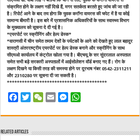
सीएमओ डॉ. वीबी सिंह ने बताया कि चीन से लौटे युवक के करॉना वायरस से
संक्रमित होने के लक्षण नहीं दिखे हैं, मगर सतर्कता बरतते हुए जांच की जा रही
है। रिपोर्ट आने के बाद तय होगा कि युवक करॉना वायरस की चपेट में है या कोई
सामान्‍य बीमारी है। इस बारे में प्रशासनिक अधिकारियों के साथ स्‍वास्‍थ्‍य विभाग
के मुख्‍यालय को सूचना दे दी गई है।
*एयरपोर्ट पर स्‍क्रीनिंग और हेल्प डेस्क*
*वाराणसी में चीन समेत तमाम देशों के पर्यटकों के आने को देखते हुए लाल बहादुर
शास्‍त्री अंतरराष्‍ट्रीय एयरपोर्ट पर हेल्‍प डेस्‍क बनाने और स्‍क्रीनिंग के साथ
सीएमओ कार्यालय में कंट्रोल खोला गया है। बीएचयू के सर सुंदरलाल अस्‍पताल
समेत सभी बड़े सरकारी अस्‍पतालों में आईसोलेशन वॉर्ड बनाए गए हैं। रोग के
लक्षण दिखने या किसी तरह की समस्‍या होने पर दूरभाष नंबर 0542-2311211
और 2310280 पर सूचना दी जा सकती है।
****************************************
F
T
W
E
M
W
a
w
e
m
e
h
c
it
C
ai
ss
at
e
te
h
l
e
s
Related Articles
b
r
at
n
A