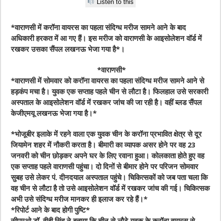
Listen to this
*वाराणसी में करॉना वायरस का पहला संदिग्‍ध मरीज सामने आने के बाद
अधिकारी हरकत में आ गए हैं। इस मरीज को वाराणसी के आइसोलेशन वॉर्ड में
रखकर उसका सैंपल लखनऊ भेजा गया है*।
*वाराणसी*
*वाराणसी में सोमवार को करॉना वायरस का पहला संदिग्‍ध मरीज सामने आने से
हड़कंप मचा है। युवक एक सप्‍ताह पहले चीन से लौटा है। फिलहाल उसे सरकारी
अस्‍पताल के आइसोलेशन वॉर्ड में रखकर जांच की जा रही है। वहीं ब्‍लड सैंपल
केजीएमयू लखनऊ भेजा गया है।*
*भोजूबीर इलाके में रहने वाला एक युवक चीन के करॉना प्रभावित क्षेत्र से दूर
जियामेन शहर में नौकरी करता है। बीमारी का व्‍यापक असर होने पर वह 23
जनवरी को चीन छोड़कर अपने घर के लिए रवाना हुआ। कोलकाता होते हुए वह
एक सप्‍ताह पहले वाराणसी पहुंचा। दो दिनों से बीमार होने पर परिजन सोमवार
सुबह उसे लेकर पं. दीनदयाल अस्‍पताल पहुंचे। चिकित्‍सकों को जब पता चला कि
वह चीन से लौटा है तो उसे आइसोलेशन वॉर्ड में रखकर जांच की गई। चिकित्‍सक
अभी उसे संदिग्‍ध मरीज मानकर ही इलाज कर रहे हैं।*
*रिपोर्ट आने के बाद होगी पुष्टि*