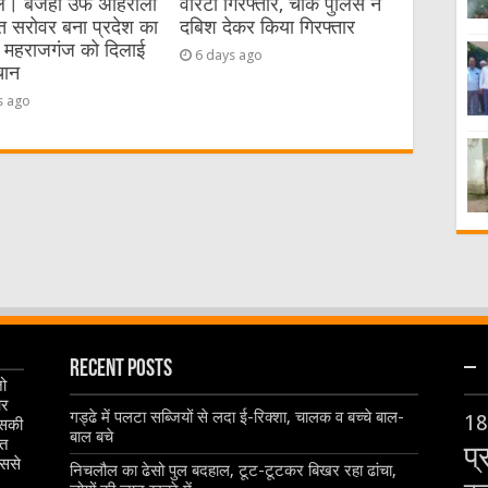
। बजहा उर्फ अहिरौली
वारंटी गिरफ्तार, चौक पुलिस ने
त सरोवर बना प्रदेश का
दबिश देकर किया गिरफ्तार
, महराजगंज को दिलाई
6 days ago
चान
s ago
Recent Posts
–
जो
और
गड्ढे में पलटा सब्जियों से लदा ई-रिक्शा, चालक व बच्चे बाल-
18
इसकी
बाल बचे
ृत
प्
िससे
निचलौल का ढेसो पुल बदहाल, टूट-टूटकर बिखर रहा ढांचा,