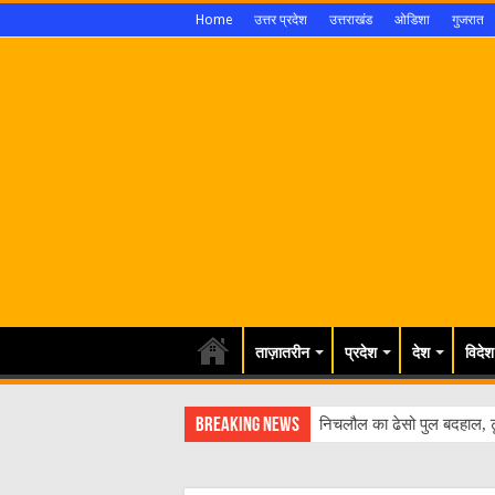
Home
उत्तर प्रदेश
उत्तराखंड
ओडिशा
गुजरात
ताज़ातरीन
प्रदेश
देश
विदेश
Breaking News
निचलौल का ढेसो पुल बदहाल, ट