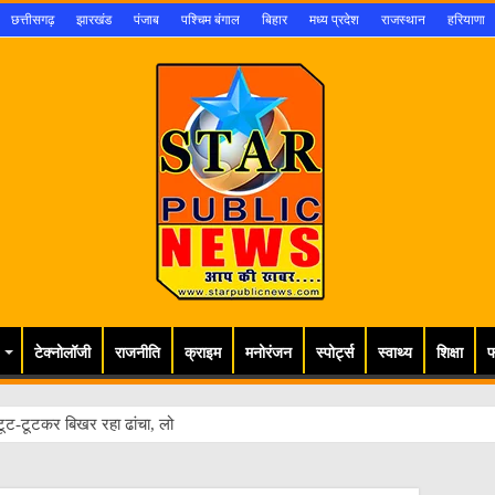
छत्तीसगढ़
झारखंड
पंजाब
पश्चिम बंगाल
बिहार
मध्य प्रदेश
राजस्थान
हरियाणा
टेक्नोलॉजी
राजनीति
क्राइम
मनोरंजन
स्पोर्ट्स
स्वाथ्य
शिक्षा
फ
ूट-टूटकर बिखर रहा ढांचा, लोगों की जान खतरे मे