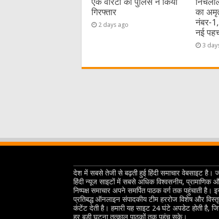
एक वारंटी को पुलिस ने किया
निचलौल
गिरफ्तार
का अमृ
नंबर-1
2 days ago
नई पह
3 day
देश में सबसे तेजी से बढ़ती हुई हिंदी समाचार वेबसाइट है। 
हिंदी न्यूज साइटों में सबसे अधिक विश्वसनीय, प्रामाणिक 
निष्पक्ष समाचार अपने समर्पित पाठक वर्ग तक पहुंचाती है। 
प्रतिबद्ध ऑनलाइन संपादकीय टीम हररोज विशेष और विस्त
कंटेंट देती है। हमारी यह साइट 24 घंटे अपडेट होती है, ज
हर बड़ी घटना तत्काल पाठकों तक पहुंच सके।