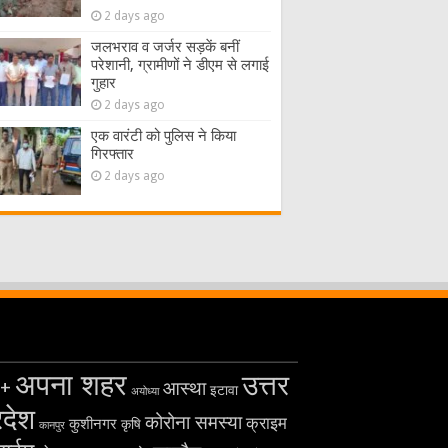
2 days ago
जलभराव व जर्जर सड़कें बनीं
परेशानी, ग्रामीणों ने डीएम से लगाई
गुहार
2 days ago
एक वारंटी को पुलिस ने किया
गिरफ्तार
2 days ago
अपना शहर
उत्तर
+
आस्था
इटावा
अयोध्या
रदेश
कोरोना समस्या
क्राइम
कुशीनगर
कृषि
कानपुर