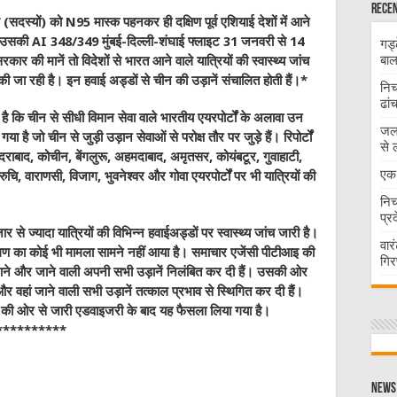
Recen
दस्‍यों) को N95 मास्‍क पहनकर ही दक्षिण पूर्व एशियाई देशों में आने
कि उसकी AI 348/349 मुंबई-दिल्‍ली-शंघाई फ्लाइट 31 जनवरी से 14
गड्
बाल
की मानें तो विदेशों से भारत आने वाले यात्रियों की स्‍वास्‍थ्‍य जांच
 की जा रही है। इन हवाई अड्डों से चीन की उड़ानें संचालित होती हैं।*
निच
ढां
है कि चीन से सीधी विमान सेवा वाले भारतीय एयरपोर्टों के अलावा उन
जलभ
गया है जो चीन से जुड़ी उड़ान सेवाओं से परोक्ष तौर पर जुड़े हैं। रिपोर्टों
से 
 हैदराबाद, कोचीन, बेंगलुरू, अहमदाबाद, अमृतसर, कोयंबटूर, गुवाहाटी,
एक 
ि, वाराणसी, विजाग, भुवनेश्वर और गोवा एयरपोर्टों पर भी यात्रियों की
निच
प्र
से ज्‍यादा यात्रियों की विभिन्न हवाईअड्डों पर स्‍वास्‍थ्‍य जांच जारी है।
वार
रमण का कोई भी मामला सामने नहीं आया है। समाचार एजेंसी पीटीआइ की
गिर
े आने और जाने वाली अपनी सभी उड़ानें निलंबित कर दी हैं। उसकी ओर
र वहां जाने वाली सभी उड़ानें तत्काल प्रभाव से स्थिगित कर दी हैं।
ालय की ओर से जारी एडवाइजरी के बाद यह फैसला लिया गया है।
**********
W
News 