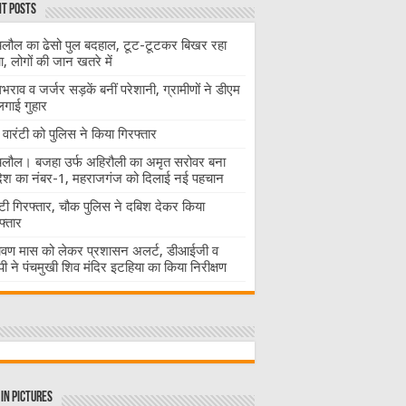
t Posts
लौल का ढेसो पुल बदहाल, टूट-टूटकर बिखर रहा
चा, लोगों की जान खतरे में
राव व जर्जर सड़कें बनीं परेशानी, ग्रामीणों ने डीएम
लगाई गुहार
वारंटी को पुलिस ने किया गिरफ्तार
लौल। बजहा उर्फ अहिरौली का अमृत सरोवर बना
देश का नंबर-1, महराजगंज को दिलाई नई पहचान
ंटी गिरफ्तार, चौक पुलिस ने दबिश देकर किया
फ्तार
ावण मास को लेकर प्रशासन अलर्ट, डीआईजी व
ी ने पंचमुखी शिव मंदिर इटहिया का किया निरीक्षण
in Pictures