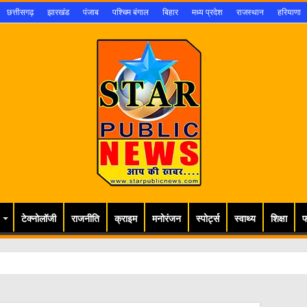
छत्तीसगढ़
झारखंड
पंजाब
पश्चिम बंगाल
बिहार
मध्य प्रदेश
राजस्थान
हरियाणा
टेक्नोलॉजी
राजनीति
क्राइम
मनोरंजन
स्पोर्ट्स
स्वाथ्य
शिक्षा
फ