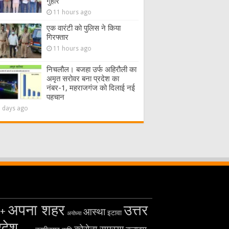
गुहार
11 hours ago
एक वारंटी को पुलिस ने किया
गिरफ्तार
11 hours ago
निचलौल। बजहा उर्फ अहिरौली का
अमृत सरोवर बना प्रदेश का
नंबर-1, महराजगंज को दिलाई नई
पहचान
2 days ago
अपना शहर
उत्तर
+
आस्था
इटावा
अयोध्या
रदेश