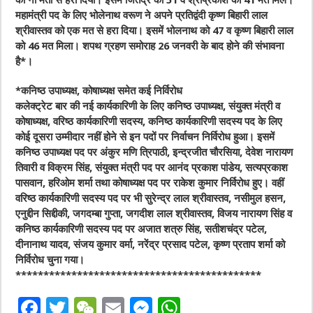
को नौ मतों से हरा दिया। इसमें जितेंद्र को 51 व श्रीप्रकाश को 41 मत मिले।
महामंत्री पद के लिए भोलेनाथ वरूण ने अपने प्रतिद्वंदी कृष्ण बिहारी लाल
श्रीवास्तव को एक मत से हरा दिया। इसमें भोलनाथ को 47 व कृष्ण बिहारी लाल
को 46 मत मिला। शपथ ग्रहण समोराह 26 जनवरी के बाद होने की संभावना
है*।
*कनिष्ठ उपाध्यक्ष, कोषाध्यक्ष समेत कई निर्विरोध
कलेक्ट्रेट बार की नई कार्यकारिणी के लिए कनिष्ठ उपाध्यक्ष, संयुक्त मंत्री व
कोषाध्यक्ष, वरिष्ठ कार्यकारिणी सदस्य, कनिष्ठ कार्यकारिणी सदस्य पद के लिए
कोई दूसरा उम्मीदार नहीं होने से इन पदों पर निर्वाचन निर्विरोध हुआ। इसमें
कनिष्ठ उपाध्यक्ष पद पर अंकुर मणि त्रिपाठी, इन्द्रजीत चौरसिया, देवेश नारायण
तिवारी व विक्रम सिंह, संयुक्त मंत्री पद पर आनंद प्रकाश पांडेय, सत्यप्रकाश
पासवान, हरिओम शर्मा तथा कोषाध्यक्ष पद पर राकेश कुमार निर्विरोध हुए। वहीं
वरिष्ठ कार्यकारिणी सदस्य पद पर भी सुरेन्द्र लाल श्रीवास्तव, नसीमुल हसन,
एनुद्दीन सिद्दीकी, जगदम्बा गुप्ता, जगदीश लाल श्रीवास्तव, विजय नारायण सिंह व
कनिष्ठ कार्यकारिणी सदस्य पद पर अजात शत्रु सिंह, सतीशचंद्र पटेल,
दीनानाथ यादव, संजय कुमार वर्मा, नरेंद्र प्रसाद पटेल, कृष्ण प्रताप शर्मा को
निर्विरोध चुना गया।
********************************************
F
T
W
E
M
W