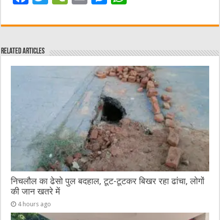
a
w
e
m
e
h
c
it
C
ai
ss
at
e
te
h
l
e
s
Related Articles
b
r
at
n
A
o
g
p
o
er
p
k
निचलौल का ढेसो पुल बदहाल, टूट-टूटकर बिखर रहा ढांचा, लोगों
की जान खतरे में
4 hours ago