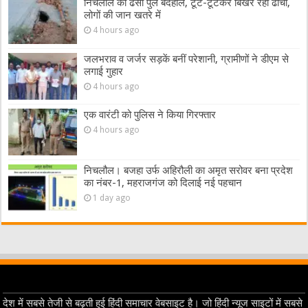
निचलौल का ढेसो पुल बदहाल, टूट-टूटकर बिखर रहा ढांचा,
लोगों की जान खतरे में
4 hours ago
जलभराव व जर्जर सड़कें बनीं परेशानी, ग्रामीणों ने डीएम से
लगाई गुहार
4 hours ago
एक वारंटी को पुलिस ने किया गिरफ्तार
4 hours ago
निचलौल। बजहा उर्फ अहिरौली का अमृत सरोवर बना प्रदेश
का नंबर-1, महराजगंज को दिलाई नई पहचान
1 day ago
देश में सबसे तेजी से बढ़ती हुई हिंदी समाचार वेबसाइट है। जो हिंदी न्यूज साइटों में सबसे