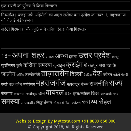
एक वारंटी को पुलिस ने किया गिरफ्तार
निचलौल। बजहा उर्फ अहिरौली का अमृत सरोवर बना प्रदेश का नंबर-1, महराजगंज
को दिलाई नई पहचान
वारंटी गिरफ्तार, चौक पुलिस ने दबिश देकर किया गिरफ्तार
–
अपना शहर
उत्तर प्रदेश
18+
आस्था
इटावा
अयोध्या
कानपुर
क्राईम
कोरोना समस्या
क्राइम
गोरखपुर
जरा हट के
कुशीनगर
कृषि
ताज़ातरीन
देश
दिल्ली
जालौन
टेक्नोलॉजी
पर्यटन
फोटो गैलरी
ज्योतिष
देवरिया
महराजगंज
राज्य
राजनीति
बाल दर्पण
महाराष्ट्र
मौसम
बस्ती
मनोरंजन
वायरल
शिक्षा
रोजगार
व्रत/त्यौहार
लखनऊ
लखीमपुर खीरी
विदेश
संतकबीरनगर
समस्या
स्वाथ्य सेहत
सिद्धार्थनगर
सम्पादकीय
स्पोर्ट्स
सोशल मीडिया
Website Design By Mytesta.com +91 8809 666 000
© Copyright 2018, All Rights Reserved