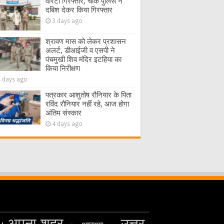
वारंटी गिरफ्तार, चौक पुलिस ने
दबिश देकर किया गिरफ्तार
3 days ago
श्रावण मास को लेकर प्रशासन
अलर्ट, डीआईजी व एसपी ने
पंचमुखी शिव मंदिर इटहिया का
किया निरीक्षण
4 days ago
पत्रकार आशुतोष रौनियार के पिता
रविंद रौनियार नहीं रहे, आज होगा
अंतिम संस्कार
4 days ago
अपना शहर
उत्तर