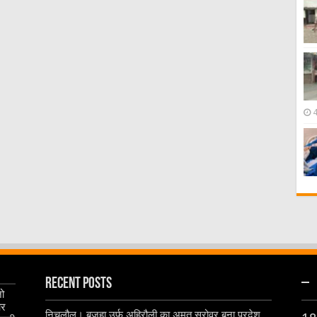
Recent Posts
–
जो
और
निचलौल। बजहा उर्फ अहिरौली का अमृत सरोवर बना प्रदेश