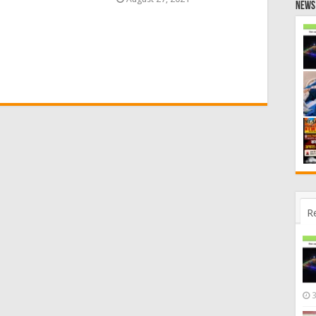
News 
R