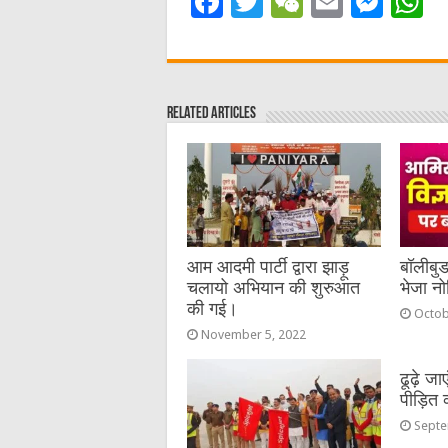
F
T
W
E
M
a
w
e
m
e
h
c
it
C
ai
ss
a
e
te
h
l
e
s
Related Articles
b
r
at
n
A
o
g
p
o
er
p
k
आम आदमी पार्टी द्वारा झाड़ू
बॉलीबु
चलायो अभियान की शुरुआत
भेजा न
की गई।
Octob
November 5, 2022
ढूढ़े जा
पीड़ित व
Septe