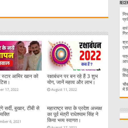
W
Recen
निच
t
प्र
वार
गिर
श्र
एसप
पत्
आज 
सिं
विध
ड स्टार आमिर खान को
रक्षाबंधन पर बन रहे हैं 3 शुभ
ोटिस।
योग, जानें महत्व और लाभ।
चौक
में
er 17, 2022
August 11, 2022
एंगे सर्दी, बुखार, टीबी से
महाराष्ट्र सपा के प्रदेश अध्यक्ष
्यक्ति
का पूर्व मंत्री राधेश्याम सिंह ने
किया भव्य स्वागत।
mber 6, 2021
August 27, 2021