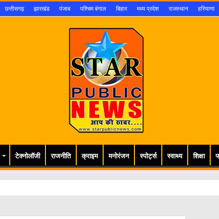
छत्तीसगढ़
झारखंड
पंजाब
पश्चिम बंगाल
बिहार
मध्य प्रदेश
राजस्थान
हरियाणा
टेक्नोलॉजी
राजनीति
क्राइम
मनोरंजन
स्पोर्ट्स
स्वाथ्य
शिक्षा
फ