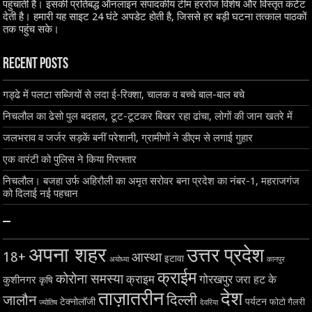
पहुंचाती है। इसकी प्रतिबद्ध ऑनलाइन संपादकीय टीम हररोज विशेष और विस्तृत कंटेंट
देती है। हमारी यह साइट 24 घंटे अपडेट होती है, जिससे हर बड़ी घटना तत्काल पाठकों
तक पहुंच सके।
Recent Posts
गड्ढे में पलटा सब्जियों से लदा ई-रिक्शा, चालक व बच्चे बाल-बाल बचे
निचलौल का ढेसो पुल बदहाल, टूट-टूटकर बिखर रहा ढांचा, लोगों की जान खतरे में
जलभराव व जर्जर सड़कें बनीं परेशानी, ग्रामीणों ने डीएम से लगाई गुहार
एक वारंटी को पुलिस ने किया गिरफ्तार
निचलौल। बजहा उर्फ अहिरौली का अमृत सरोवर बना प्रदेश का नंबर-1, महराजगंज
को दिलाई नई पहचान
–
अपना शहर
उत्तर प्रदेश
18+
आस्था
इटावा
अयोध्या
कानपुर
क्राईम
कोरोना समस्या
क्राइम
गोरखपुर
जरा हट के
कुशीनगर
कृषि
ताज़ातरीन
देश
दिल्ली
जालौन
टेक्नोलॉजी
पर्यटन
फोटो गैलरी
ज्योतिष
देवरिया