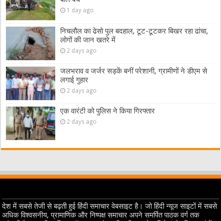
1 day ago
निचलौल का ढेसो पुल बदहाल, टूट-टूटकर बिखर रहा ढांचा,
लोगों की जान खतरे में
2 days ago
जलभराव व जर्जर सड़कें बनीं परेशानी, ग्रामीणों ने डीएम से
लगाई गुहार
2 days ago
एक वारंटी को पुलिस ने किया गिरफ्तार
2 days ago
देश में सबसे तेजी से बढ़ती हुई हिंदी समाचार वेबसाइट है। जो हिंदी न्यूज साइटों में सबसे
अधिक विश्वसनीय, प्रामाणिक और निष्पक्ष समाचार अपने समर्पित पाठक वर्ग तक