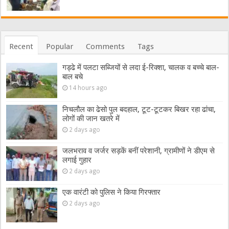
Recent
Popular
Comments
Tags
गड्ढे में पलटा सब्जियों से लदा ई-रिक्शा, चालक व बच्चे बाल-
बाल बचे
14 hours ago
निचलौल का ढेसो पुल बदहाल, टूट-टूटकर बिखर रहा ढांचा,
लोगों की जान खतरे में
2 days ago
जलभराव व जर्जर सड़कें बनीं परेशानी, ग्रामीणों ने डीएम से
लगाई गुहार
2 days ago
एक वारंटी को पुलिस ने किया गिरफ्तार
2 days ago