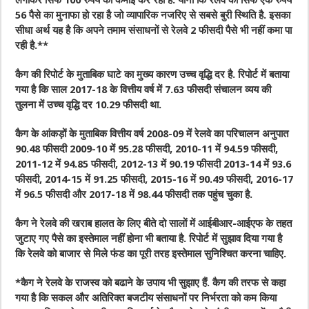
लगाकर सिर्फ 100 रुपये की कमाई कर रही है. यानी कि रेलवे को सिर्फ एक रुपये
56 पैसे का मुनाफा हो रहा है जो व्यापारिक नजरिए से सबसे बुरी स्थिति है. इसका
सीधा अर्थ यह है कि अपने तमाम संसाधनों से रेलवे 2 फीसदी पैसे भी नहीं कमा पा
रही है.**
कैग की रिपोर्ट के मुताबिक घाटे का मुख्य कारण उच्च वृद्धि दर है. रिपोर्ट में बताया
गया है कि साल 2017-18 के वित्तीय वर्ष में 7.63 फीसदी संचालन व्यय की
तुलना में उच्च वृद्धि दर 10.29 फीसदी था.
कैग के आंकड़ों के मुताबिक वित्तीय वर्ष 2008-09 में रेलवे का परिचालन अनुपात
90.48 फीसदी 2009-10 में 95.28 फीसदी, 2010-11 में 94.59 फीसदी,
2011-12 में 94.85 फीसदी, 2012-13 में 90.19 फीसदी 2013-14 में 93.6
फीसदी, 2014-15 में 91.25 फीसदी, 2015-16 में 90.49 फीसदी, 2016-17
में 96.5 फीसदी और 2017-18 में 98.44 फीसदी तक पहुंच चुका है.
कैग ने रेलवे की खराब हालत के लिए बीते दो सालों में आईबीआर-आईएफ के तहत
जुटाए गए पैसे का इस्तेमाल नहीं होना भी बताया है. रिपोर्ट में सुझाव दिया गया है
कि रेलवे को बाजार से मिले फंड का पूरी तरह इस्तेमाल सुनिश्चित करना चाहिए.
*कैग ने रेलवे के राजस्व को बढाने के उपाय भी सुझाए हैं. कैग की तरफ से कहा
गया है कि सकल और अतिरिक्त बजटीय संसाधनों पर निर्भरता को कम किया