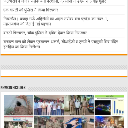
जलभराव व जर्जर सड़कें बनीं परेशानी, ग्रामीणों ने डीएम से लगाई गुहार
एक वारंटी को पुलिस ने किया गिरफ्तार
निचलौल। बजहा उर्फ अहिरौली का अमृत सरोवर बना प्रदेश का नंबर-1,
महराजगंज को दिलाई नई पहचान
वारंटी गिरफ्तार, चौक पुलिस ने दबिश देकर किया गिरफ्तार
श्रावण मास को लेकर प्रशासन अलर्ट, डीआईजी व एसपी ने पंचमुखी शिव मंदिर
इटहिया का किया निरीक्षण
News in Pictures