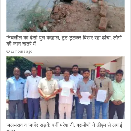
निचलौल का ढेसो पुल बदहाल, टूट-टूटकर बिखर रहा ढांचा, लोगों
की जान खतरे में
23 hours ago
जलभराव व जर्जर सड़कें बनीं परेशानी, ग्रामीणों ने डीएम से लगाई