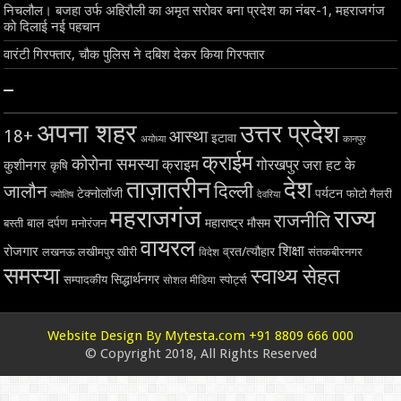
निचलौल। बजहा उर्फ अहिरौली का अमृत सरोवर बना प्रदेश का नंबर-1, महराजगंज
को दिलाई नई पहचान
वारंटी गिरफ्तार, चौक पुलिस ने दबिश देकर किया गिरफ्तार
–
अपना शहर
उत्तर प्रदेश
18+
आस्था
इटावा
अयोध्या
कानपुर
क्राईम
कोरोना समस्या
क्राइम
गोरखपुर
जरा हट के
कुशीनगर
कृषि
ताज़ातरीन
देश
दिल्ली
जालौन
टेक्नोलॉजी
पर्यटन
फोटो गैलरी
ज्योतिष
देवरिया
महराजगंज
राज्य
राजनीति
बाल दर्पण
महाराष्ट्र
मौसम
बस्ती
मनोरंजन
वायरल
शिक्षा
रोजगार
व्रत/त्यौहार
लखनऊ
लखीमपुर खीरी
विदेश
संतकबीरनगर
समस्या
स्वाथ्य सेहत
सिद्धार्थनगर
सम्पादकीय
स्पोर्ट्स
सोशल मीडिया
Website Design By Mytesta.com +91 8809 666 000
© Copyright 2018, All Rights Reserved