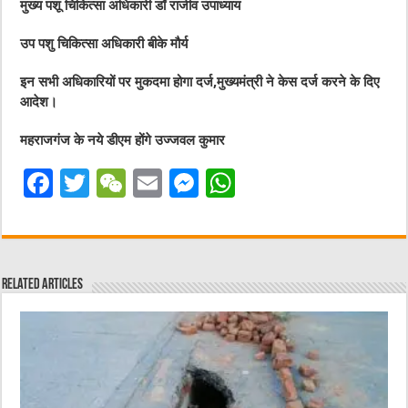
मुख्य पशू चिकित्सा अधिकारी डॉ राजीव उपाध्याय
उप पशु चिकित्सा अधिकारी बीके मौर्य
इन सभी अधिकारियों पर मुकदमा होगा दर्ज,मुख्यमंत्री ने केस दर्ज करने के दिए
आदेश।
महराजगंज के नये डीएम होंगे उज्जवल कुमार
F
T
W
E
M
W
a
w
e
m
e
h
c
it
C
ai
ss
at
e
te
h
l
e
s
Related Articles
b
r
at
n
A
o
g
p
o
er
p
k