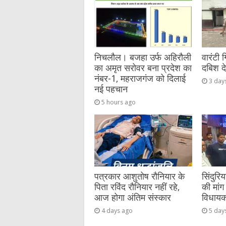
o
g
p
o
er
p
k
निचलौल। बजहा उर्फ अहिरौली
वारंटी 
का अमृत सरोवर बना प्रदेश का
दबिश द
नंबर-1, महराजगंज को दिलाई
3 day
नई पहचान
5 hours ago
पत्रकार आशुतोष रौनियार के
सिंदुरि
पिता रविंद रौनियार नहीं रहे,
की मांग 
आज होगा अंतिम संस्कार
विधायक 
4 days ago
5 day