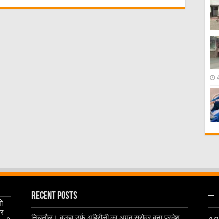
Recent Posts
–
जो
और
निचलौल। बजहा उर्फ अहिरौली का अमृत सरोवर बना प्रदेश