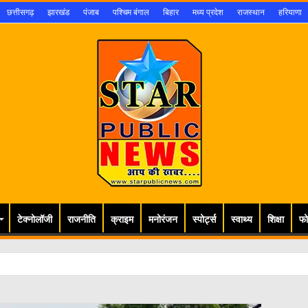
छत्तीसगढ़
झारखंड
पंजाब
पश्चिम बंगाल
बिहार
मध्य प्रदेश
राजस्थान
हरियाणा
टेक्नोलॉजी
राजनीति
क्राइम
मनोरंजन
स्पोर्ट्स
स्वाथ्य
शिक्षा
फो