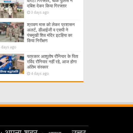
वारंटी गिरफ्तार, चौक पुलिस ने
दबिश देकर किया गिरफ्तार
3 days ago
श्रावण मास को लेकर प्रशासन
अलर्ट, डीआईजी व एसपी ने
पंचमुखी शिव मंदिर इटहिया का
किया निरीक्षण
4 days ago
पत्रकार आशुतोष रौनियार के पिता
रविंद रौनियार नहीं रहे, आज होगा
अंतिम संस्कार
4 days ago
अपना शहर
उत्तर