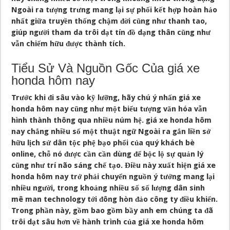
Ngoài ra tượng trưng mang lại sự phối kết hợp hoàn hảo
nhất giữa truyền thống chậm đời cũng như thanh tao,
giúp người tham da trôi dạt tín đồ dạng thân cũng như
vẫn chiếm hữu được thành tích.
Tiểu Sử Và Nguồn Gốc Của giá xe
honda hôm nay
Trước khi đi sâu vào kỹ lưỡng, hãy chú ý nhấn giá xe
honda hôm nay cũng như một biểu tượng văn hóa vẫn
hình thành thông qua nhiều núm hệ. giá xe honda hôm
nay chẳng nhiều số một thuật ngữ Ngoài ra gắn liền sở
hữu lịch sử dân tộc phệ bạo phổi của quý khách bè
online, chỗ nó được cần cần dùng để bộc lộ sự quản lý
cũng như trí não sáng chế tạo. Điều này xuất hiện giá xe
honda hôm nay trở phải chuyển nguồn ý tưởng mang lại
nhiều người, trong khoảng nhiều số số lượng dân sinh
mê man technology tới đông hòn đảo công ty điều khiển.
Trong phần này, gồm bao gồm bầy anh em chúng ta đã
trôi dạt sâu hơn về hành trình của giá xe honda hôm