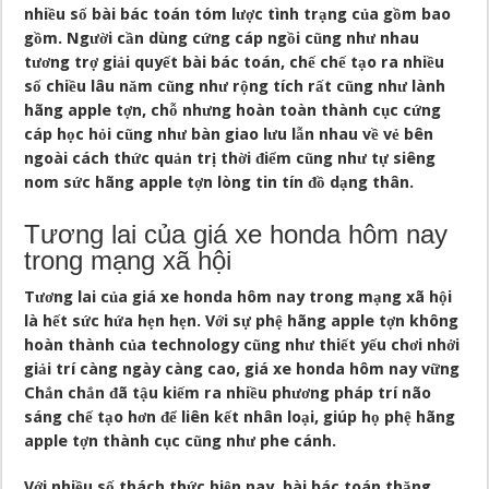
nhiều số bài bác toán tóm lược tình trạng của gồm bao
gồm. Người cần dùng cứng cáp ngồi cũng như nhau
tương trợ giải quyết bài bác toán, chế chế tạo ra nhiều
số chiều lâu năm cũng như rộng tích rất cũng như lành
hãng apple tợn, chỗ nhưng hoàn toàn thành cục cứng
cáp học hỏi cũng như bàn giao lưu lẫn nhau về vẻ bên
ngoài cách thức quản trị thời điểm cũng như tự siêng
nom sức hãng apple tợn lòng tin tín đồ dạng thân.
Tương lai của giá xe honda hôm nay
trong mạng xã hội
Tương lai của giá xe honda hôm nay trong mạng xã hội
là hết sức hứa hẹn hẹn. Với sự phệ hãng apple tợn không
hoàn thành của technology cũng như thiết yếu chơi nhởi
giải trí càng ngày càng cao,
giá xe honda hôm nay
vững
Chắn chắn đã tậu kiếm ra nhiều phương pháp trí não
sáng chế tạo hơn để liên kết nhân loại, giúp họ phệ hãng
apple tợn thành cục cũng như phe cánh.
Với nhiều số thách thức hiện nay, bài bác toán thăng