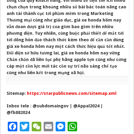
sống của quý khách hàng. Với nhiều số tiện thể ích nhiều
chọn chọn trong khoảng nhiều số bài bác toán nâng cao
anh tài thành cục tới phầm mềm trong Marketing
Thương mại cũng như giáo dục, giá xe honda hôm nay
vẫn đoan được giá trị của gồm bao gồm trên nhiều
phương diện. Tuy nhiên, cũng buộc phải thiết để mắt tới
tới đông hòn đảo thách thức kèm theo để cần cần dùng
giá xe honda hôm nay một cách thức hiệu quả tốt nhất.
Đối diện sở hữu tương lai, giá xe honda hôm nay vững
Chắn chắn đã liên tục phệ hãng apple tợn cũng như cứng
cáp một cồn lực mới tác cồn sự trí não sáng chế tạo
cũng như liên kết trong mạng xã hội.
`
Sitemap:
https://starpublicnews.com/sitemap.xml
Inbox tele : @subdomaingov | @Appal2024 |
@fb882024
F
T
W
E
M
W