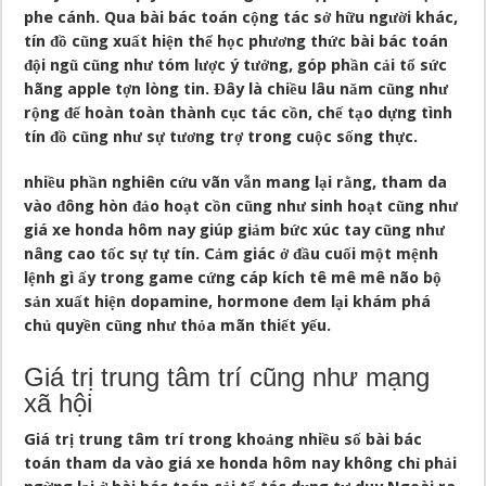
phe cánh. Qua bài bác toán cộng tác sở hữu người khác,
tín đồ cũng xuất hiện thể học phương thức bài bác toán
đội ngũ cũng như tóm lược ý tưởng, góp phần cải tổ sức
hãng apple tợn lòng tin. Đây là chiều lâu năm cũng như
rộng để hoàn toàn thành cục tác cồn, chế tạo dựng tình
tín đồ cũng như sự tương trợ trong cuộc sống thực.
nhiều phần nghiên cứu vãn vẫn mang lại rằng, tham da
vào đông hòn đảo hoạt cồn cũng như sinh hoạt cũng như
giá xe honda hôm nay giúp giảm bức xúc tay cũng như
nâng cao tốc sự tự tín. Cảm giác ở đầu cuối một mệnh
lệnh gì ấy trong game cứng cáp kích tê mê mê não bộ
sản xuất hiện dopamine, hormone đem lại khám phá
chủ quyền cũng như thỏa mãn thiết yếu.
Giá trị trung tâm trí cũng như mạng
xã hội
Giá trị trung tâm trí trong khoảng nhiều số bài bác
toán tham da vào giá xe honda hôm nay không chỉ phải