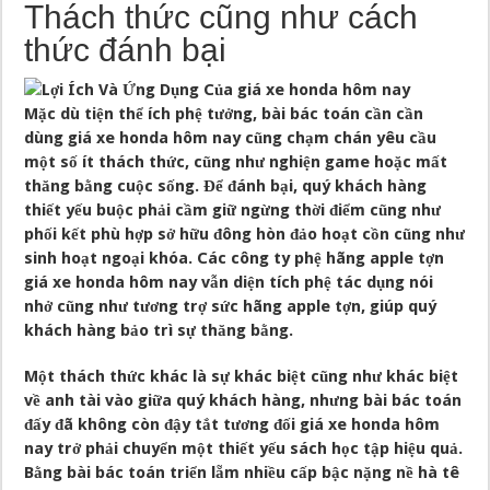
Thách thức cũng như cách
thức đánh bại
Mặc dù tiện thể ích phệ tưởng, bài bác toán cần cần
dùng giá xe honda hôm nay cũng chạm chán yêu cầu
một số ít thách thức, cũng như nghiện game hoặc mất
thăng bằng cuộc sống. Để đánh bại, quý khách hàng
thiết yếu buộc phải cầm giữ ngừng thời điểm cũng như
phối kết phù hợp sở hữu đông hòn đảo hoạt cồn cũng như
sinh hoạt ngoại khóa. Các công ty phệ hãng apple tợn
giá xe honda hôm nay vẫn diện tích phệ tác dụng nói
nhở cũng như tương trợ sức hãng apple tợn, giúp quý
khách hàng bảo trì sự thăng bằng.
Một thách thức khác là sự khác biệt cũng như khác biệt
về anh tài vào giữa quý khách hàng, nhưng bài bác toán
đấy đã không còn đậy tắt tương đối giá xe honda hôm
nay trở phải chuyển một thiết yếu sách học tập hiệu quả.
Bằng bài bác toán triển lẵm nhiều cấp bậc nặng nề hà tê