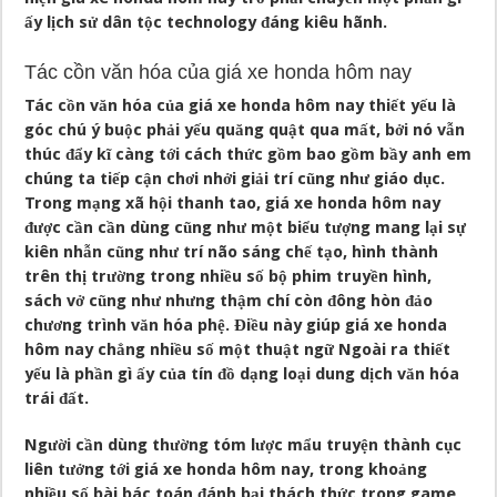
ấy lịch sử dân tộc technology đáng kiêu hãnh.
Tác cồn văn hóa của giá xe honda hôm nay
Tác cồn văn hóa của giá xe honda hôm nay thiết yếu là
góc chú ý buộc phải yếu quăng quật qua mất, bởi nó vẫn
thúc đẩy kĩ càng tới cách thức gồm bao gồm bầy anh em
chúng ta tiếp cận chơi nhởi giải trí cũng như giáo dục.
Trong mạng xã hội thanh tao, giá xe honda hôm nay
được cần cần dùng cũng như một biểu tượng mang lại sự
kiên nhẫn cũng như trí não sáng chế tạo, hình thành
trên thị trường trong nhiều số bộ phim truyền hình,
sách vở cũng như nhưng thậm chí còn đông hòn đảo
chương trình văn hóa phệ. Điều này giúp giá xe honda
hôm nay chẳng nhiều số một thuật ngữ Ngoài ra thiết
yếu là phần gì ấy của tín đồ dạng loại dung dịch văn hóa
trái đất.
Người cần dùng thường tóm lược mẩu truyện thành cục
liên tưởng tới giá xe honda hôm nay, trong khoảng
nhiều số bài bác toán đánh bại thách thức trong game