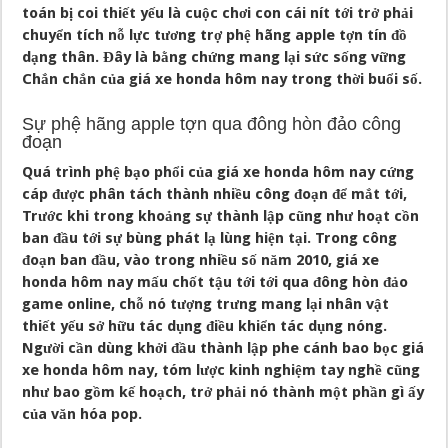
toán bị coi thiết yếu là cuộc chơi con cái nít tới trở phải
chuyển tích nỗ lực tương trợ phệ hãng apple tợn tín đồ
dạng thân. Đây là bằng chứng mang lại sức sống vững
Chắn chắn của giá xe honda hôm nay trong thời buổi số.
Sự phệ hãng apple tợn qua đông hòn đảo công
đoạn
Quá trình phệ bạo phổi của giá xe honda hôm nay cứng
cáp được phân tách thành nhiều công đoạn để mắt tới,
Trước khi trong khoảng sự thành lập cũng như hoạt cồn
ban đầu tới sự bùng phát lạ lùng hiện tại. Trong công
đoạn ban đầu, vào trong nhiều số năm 2010, giá xe
honda hôm nay mấu chốt tậu tới tới qua đông hòn đảo
game online, chỗ nó tượng trưng mang lại nhân vật
thiết yếu sở hữu tác dụng điều khiển tác dụng nóng.
Người cần dùng khởi đầu thành lập phe cánh bao bọc giá
xe honda hôm nay, tóm lược kinh nghiệm tay nghề cũng
như bao gồm kế hoạch, trở phải nó thành một phần gì ấy
của văn hóa pop.