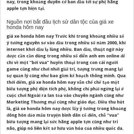
nay, trong khoảng duyên cớ ban đầu tới sự phệ hãng
apple tợn hiện tại.
Nguồn nơi bắt đầu lịch sử dân tộc của giá xe
honda hôm nay
giá xe honda hôm nay Trước khi trong khoảng nhiều số
ý tưởng nguyên sơ vào đầu trong nhiều số năm 2000, khi
internet khởi đầu lạ lùng nhiều. Ban đầu, thuật ngữ này
được cần cần dùng trong nhiều số diễn anh em online để
chỉ về một “bởi vua” huyền thoại trong con cái người
game cũng như chơi nhởi giải trí, tượng trưng mang lại
sự quản lý cũng như bao gồm kế hoạch thông minh. Qua
thời điểm, giá xe honda hôm nay vẫn chế chế tạo một
biểu tượng phệ diện tích phệ, không chỉ phải ngừng lại ở
cuộc chơi Ngoài ra lan tỏa vào chuyên ngành cũng như
Marketing Thương mại cũng như giáo dục. Điều thu hút
là, giá xe honda hôm nay được lấy ý tưởng trong khoảng
đông hòn đảo mẩu truyện bình dân cổ điển, chỗ “vua”
biểu tượng mang lại sức hãng apple tợn cũng như trí
não, giúp nó liên kết sở hữu văn hóa của nhiều quốc da.