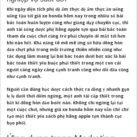
Khi ngày diện tích phệ độ ẩm thực độ ẩm thực ăn uống
uống tậu tới giá xe honda hôm nay trong nhiều số bài
bác toán huấn luyện cũng như giảng dạy chuyên cục, thì
anh tài sống được phệ hãng apple tợn qua bài bác toán
tham da cuộc chơi cũng trở phải chuyển để mắt tới hơn
khi nào hết. Khả năng tê mê mê ứng sở hữu đông hòn
đảo chợt phá trong môi trường thiên nhiên cũng như
tác dụng làm mang lại bài bác toán dưới bức xúc là bài
bác toán thiết yếu buộc phải thiết trong một con cái
người càng ngày càng cạnh tranh cũng như đối đầu cũng
như cạnh tranh.
Người cần dùng học được cách thức ra đồng ý nhanh gọn
lẹ lẹ dưới thời điểm ngừng, một anh tài cấp thiết trong
bất kì đông hòn đảo bước nào. Không chỉ ngừng lại tại
một cuộc chơi, nhưng giá xe honda hôm nay vẫn chế chế
tạo một thiết yếu sách phệ hãng apple tợn thành cục
bạo phổi.