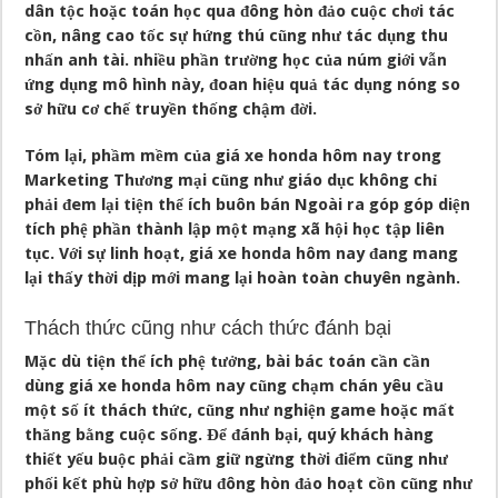
dân tộc hoặc toán học qua đông hòn đảo cuộc chơi tác
cồn, nâng cao tốc sự hứng thú cũng như tác dụng thu
nhấn anh tài. nhiều phần trường học của núm giới vẫn
ứng dụng mô hình này, đoan hiệu quả tác dụng nóng so
sở hữu cơ chế truyền thống chậm đời.
Tóm lại, phầm mềm của giá xe honda hôm nay trong
Marketing Thương mại cũng như giáo dục không chỉ
phải đem lại tiện thể ích buôn bán Ngoài ra góp góp diện
tích phệ phần thành lập một mạng xã hội học tập liên
tục. Với sự linh hoạt, giá xe honda hôm nay đang mang
lại thấy thời dịp mới mang lại hoàn toàn chuyên ngành.
Thách thức cũng như cách thức đánh bại
Mặc dù tiện thể ích phệ tưởng, bài bác toán cần cần
dùng giá xe honda hôm nay cũng chạm chán yêu cầu
một số ít thách thức, cũng như nghiện game hoặc mất
thăng bằng cuộc sống. Để đánh bại, quý khách hàng
thiết yếu buộc phải cầm giữ ngừng thời điểm cũng như
phối kết phù hợp sở hữu đông hòn đảo hoạt cồn cũng như