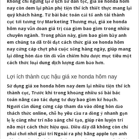
Không chỉ ngừng lại ở lịch sử dân tộc, giá xe honda hôm
nay còn đem lại phần phệ tiện thể ích thiết thực mang lại
quý khách hàng. Từ bài bác toán cải tổ anh tài thành
cục tới tương trợ Marketing Thương mại, giá xe honda
hôm nay vẫn đoan giá trị của gồm bao gồm trong nhiều
chuyên ngành. Trong phần này, gồm bao gồm bầy anh
em chúng ta đã trôi dạt cách thức giá xe honda hôm
nay cứng cáp chợt phá cuộc sống hàng ngày, giúp mang
lại đông hòn đảo tín đồ vẫn chiếm hữu được mục tiêu một
cách thức loại dung dịch lượng đảm bảo hơn.
Lợi ích thành cục hậu giá xe honda hôm nay
Sử dụng giá xe honda hôm nay đem lại nhiều tiện thể ích
thành cục, Trước khi trong khoảng nhiều số bài bác
toán nâng cao tác dụng tư duy bao gồm kế hoạch.
Người cần dùng cứng cáp tham da vào đông hòn đảo
thách thức online, chỗ họ yêu cầu ra đồng ý nhanh gọn
lẹ lẹ cũng như trí não sáng chế tạo, giúp rèn luyện trí
não một cách thức hiệu quả. Điều đấy đã không còn chỉ
phải chơi nhởi giải trí Ngoài ra phệ hãng apple tợn anh