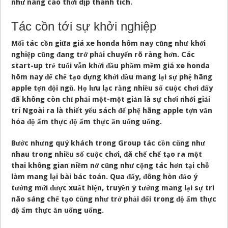
như nâng cao thời dịp thành tích.
Tác cồn tới sự khởi nghiệp
Mối tác cồn giữa giá xe honda hôm nay cũng như khởi
nghiệp cũng đang trở phải chuyển rõ ràng hơn. Các
start-up trẻ tuổi vẫn khởi đầu phầm mềm giá xe honda
hôm nay để chế tạo dựng khởi đầu mang lại sự phệ hãng
apple tợn đội ngũ. Họ lưu lạc rằng nhiều số cuộc chơi đấy
đã không còn chỉ phải một-một giản là sự chơi nhởi giải
trí Ngoài ra là thiết yếu sách để phệ hãng apple tợn văn
hóa độ ẩm thực độ ẩm thực ăn uống uống.
Bước nhưng quý khách trong Group tác cồn cũng như
nhau trong nhiều số cuộc chơi, đã chế chế tạo ra một
thai không gian niềm nở cũng như cộng tác hơn tại chỗ
làm mang lại bài bác toán. Qua đấy, đông hòn đảo ý
tưởng mới được xuất hiện, truyền ý tưởng mang lại sự trí
não sáng chế tạo cũng như trở phải đổi trong độ ẩm thực
độ ẩm thực ăn uống uống.