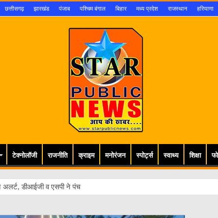
छत्तीसगढ़
झारखंड
पंजाब
पश्चिम बंगाल
बिहार
मध्य प्रदेश
राजस्थान
हरियाणा
टेक्नोलॉजी
राजनीति
क्राइम
मनोरंजन
स्पोर्ट्स
स्वाथ्य
शिक्षा
फो