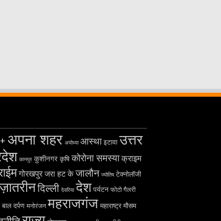
अपना शहर
उत्तर
+
आस्था
इटावा
अयोध्या
रदेश
कोरोना समस्या
क्राइम
कुशीनगर
कृषि
कानपुर
राईम
जालौन
गोरखपुर
जरा हट के
टेक्नोलॉजी
ज्योतिष
ज़ातरीन
देश
दिल्ली
पर्यटन
फोटो गैलरी
देवरिया
महराजगंज
बाल दर्पण
महाराष्ट्र
मौसम
मनोरंजन
राज्य