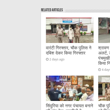
e
te
h
l
e
s
Related Articles
b
r
at
n
A
o
g
p
o
er
p
k
वारंटी गिरफ्तार, चौक पुलिस ने
श्रावण
दबिश देकर किया गिरफ्तार
अलर्ट,
पंचमुखी
2 days ago
किया नि
4 day
सिंदुरिया को नगर पंचायत बनाने
चौक पुल