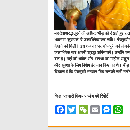
महादेव!श्रद्धालुओं की अधिक भीड़ को देखते हुए र
भक्तगण सुबह से ही जलाभिषेक कर सकें। पंचमुखी मह
देखने को मिली। इस अवसर पर भोजपुरी की लोकप्रि
जलाभिषेक कर अपनी श्रद्धा अर्पित की। उन्होंने क
बात है। यहाँ की भक्ति और आस्था का माहौल अद्भुत ह
और सुरक्षा के लिए विशेष इंतजाम किए गए थे। भीड़ 
विश्वास है कि पंचमुखी भगवान शिव उनकी सभी मनोरथों
जिला प्रभारी विजय पाण्डेय की रिपोर्ट
F
T
W
E
M
a
w
e
m
e
h
c
it
C
ai
ss
a