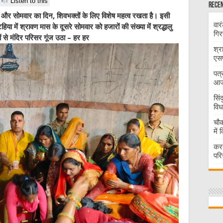
Listen to this
Recen
 सोमवार का दिन, शिवभक्तों के लिए विशेष महत्व रखता है। इसी
वार
िया में श्रावण मास के दूसरे सोमवार को हजारों की संख्या में श्रद्धालु
गिर
 से मंदिर परिसर गूंज उठा – हर हर
श्र
एसप
पत्
आज 
सिं
विध
चौक
में
करद
परि