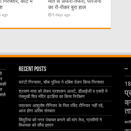
गिरफ्तार, कोर्ट में
मौत से अफरा-तफरी, परिजनों
ेश
का रो-रोकर बुरा हाल
s ago
5 days ago
Recent Posts
–
जो
और
वारंटी गिरफ्तार, चौक पुलिस ने दबिश देकर किया गिरफ्तार
18
इसकी
ृत
प्
श्रावण मास को लेकर प्रशासन अलर्ट, डीआईजी व एसपी ने
िससे
पंचमुखी शिव मंदिर इटहिया का किया निरीक्षण
क्
पत्रकार आशुतोष रौनियार के पिता रविंद रौनियार नहीं रहे,
ता
आज होगा अंतिम संस्कार
सिंदुरिया को नगर पंचायत बनाने की मांग तेज, ग्रामीणों ने
बस्ती
विधायक को सौंपा ज्ञापन