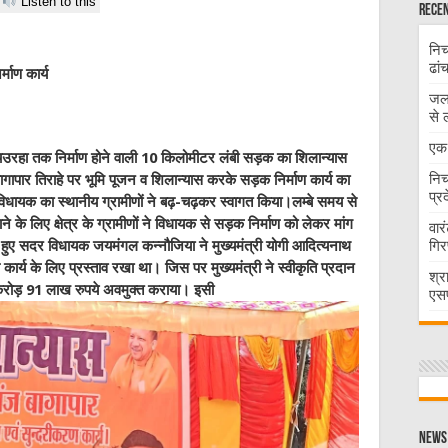
Listen to this
Recen
निच
ढां
माण कार्य
जलभ
से 
एक 
िउरहा तक निर्माण होने वाली 10 किलोमीटर लंबी सड़क का शिलान्यास
निच
पार तिराहे पर भूमि पूजन व शिलान्यास करके सड़क निर्माण कार्य का
प्र
िधायक का स्थानीय ग्रामीणों ने बढ़-चढ़कर स्वागत किया।लम्बे समय से
ाने के लिए क्षेत्र के ग्रामीणों ने विधायक से सड़क निर्माण को लेकर मांग
वार
गिर
हुए सदर विधायक जयमंगल कन्नौजिया ने मुख्यमंत्री योगी आदित्यनाथ
्य के लिए प्रस्ताव रखा था। जिस पर मुख्यमंत्री ने स्वीकृति प्रदान
श्र
करोड़ 91 लाख रुपये अवमुक्त कराया। इसी
एसप
News 