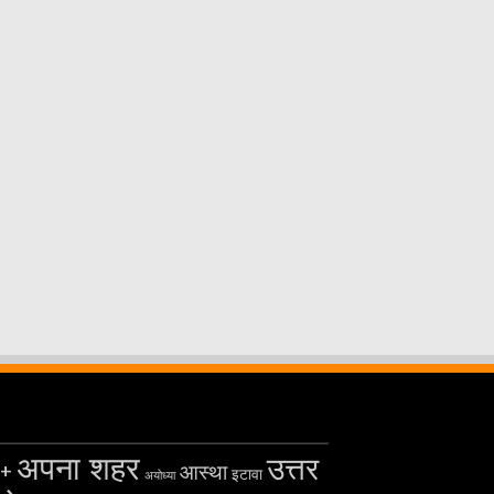
अपना शहर
उत्तर
+
आस्था
इटावा
अयोध्या