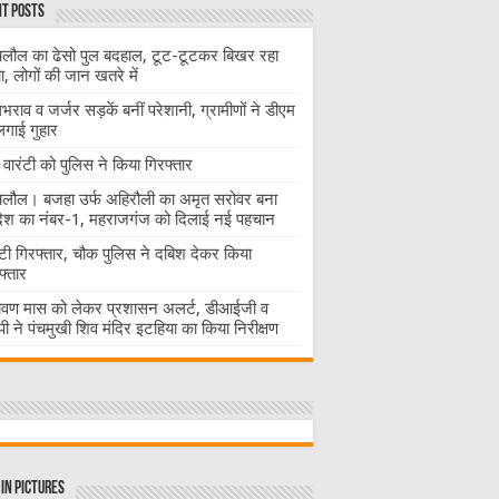
t Posts
लौल का ढेसो पुल बदहाल, टूट-टूटकर बिखर रहा
चा, लोगों की जान खतरे में
राव व जर्जर सड़कें बनीं परेशानी, ग्रामीणों ने डीएम
लगाई गुहार
वारंटी को पुलिस ने किया गिरफ्तार
लौल। बजहा उर्फ अहिरौली का अमृत सरोवर बना
देश का नंबर-1, महराजगंज को दिलाई नई पहचान
ंटी गिरफ्तार, चौक पुलिस ने दबिश देकर किया
फ्तार
ावण मास को लेकर प्रशासन अलर्ट, डीआईजी व
ी ने पंचमुखी शिव मंदिर इटहिया का किया निरीक्षण
in Pictures