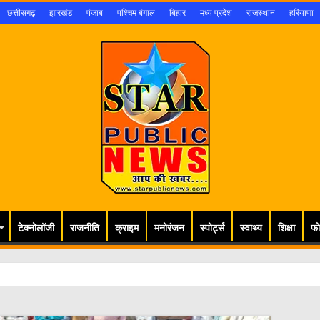
छत्तीसगढ़
झारखंड
पंजाब
पश्चिम बंगाल
बिहार
मध्य प्रदेश
राजस्थान
हरियाणा
टेक्नोलॉजी
राजनीति
क्राइम
मनोरंजन
स्पोर्ट्स
स्वाथ्य
शिक्षा
फो