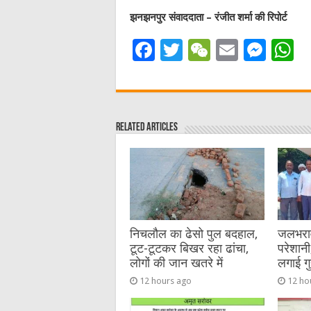
झनझनपुर संवाददाता – रंजीत शर्मा की रिपोर्ट
F
T
W
E
M
a
w
e
m
e
h
c
it
C
ai
ss
a
e
te
h
l
e
s
Related Articles
b
r
at
n
A
o
g
p
o
er
p
k
निचलौल का ढेसो पुल बदहाल,
जलभराव 
टूट-टूटकर बिखर रहा ढांचा,
परेशानी,
लोगों की जान खतरे में
लगाई गु
12 hours ago
12 ho