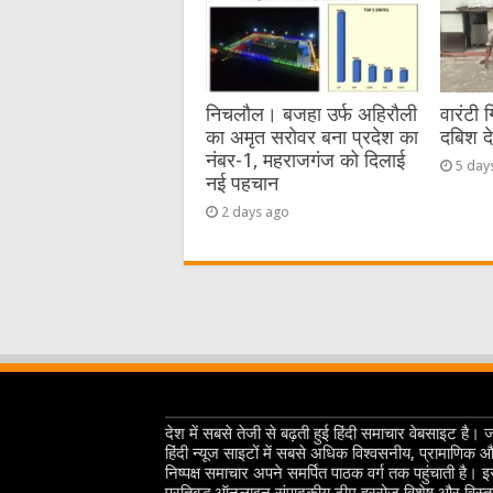
निचलौल। बजहा उर्फ अहिरौली
वारंटी 
का अमृत सरोवर बना प्रदेश का
दबिश द
नंबर-1, महराजगंज को दिलाई
5 day
नई पहचान
2 days ago
देश में सबसे तेजी से बढ़ती हुई हिंदी समाचार वेबसाइट है। 
हिंदी न्यूज साइटों में सबसे अधिक विश्वसनीय, प्रामाणिक 
निष्पक्ष समाचार अपने समर्पित पाठक वर्ग तक पहुंचाती है। 
प्रतिबद्ध ऑनलाइन संपादकीय टीम हररोज विशेष और विस्त