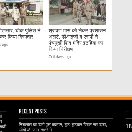
गिरफ्तार, चौक पुलिस ने
श्रावण मास को लेकर प्रशासन
ेकर किया गिरफ्तार
अलर्ट, डीआईजी व एसपी ने
पंचमुखी शिव मंदिर इटहिया का
s ago
किया निरीक्षण
6 days ago
Recent Posts
–
जो
और
निचलौल का ढेसो पुल बदहाल, टूट-टूटकर बिखर रहा ढांचा,
18
इसकी
लोगों की जान खतरे में
ृत