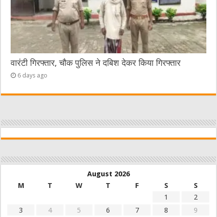
वारंटी गिरफ्तार, चौक पुलिस ने दबिश देकर किया गिरफ्तार
6 days ago
August 2026
M
T
W
T
F
S
S
1
2
3
4
5
6
7
8
9