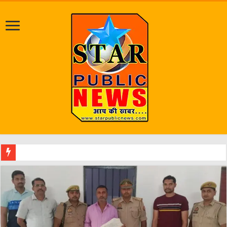
जलभराव व जर्