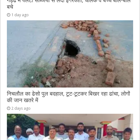
गड्ढे में पलटा सब्जियों से लदा ई-रिक्शा, चालक व बच्चे बाल-बाल
बचे
1 day ago
निचलौल का ढेसो पुल बदहाल, टूट-टूटकर बिखर रहा ढांचा, लोगों
की जान खतरे में
2 days ago