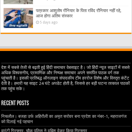
पत्रकार आशुतोष रौनियार के पिता रविंद रौनियार नहीं रहे,
आज होगा अंतिम संस्कार
5 days ago
देश में सबसे तेजी से बढ़ती हुई हिंदी समाचार वेबसाइट है। जो हिंदी न्यूज साइटों में सबसे
अधिक विश्वसनीय, प्रामाणिक और निष्पक्ष समाचार अपने समर्पित पाठक वर्ग तक
पहुंचाती है। इसकी प्रतिबद्ध ऑनलाइन संपादकीय टीम हररोज विशेष और विस्तृत कंटेंट
देती है। हमारी यह साइट 24 घंटे अपडेट होती है, जिससे हर बड़ी घटना तत्काल पाठकों
तक पहुंच सके।
Recent Posts
निचलौल। बजहा उर्फ अहिरौली का अमृत सरोवर बना प्रदेश का नंबर-1, महराजगंज
को दिलाई नई पहचान
वारंटी गिरफ्तार, चौक पुलिस ने दबिश देकर किया गिरफ्तार