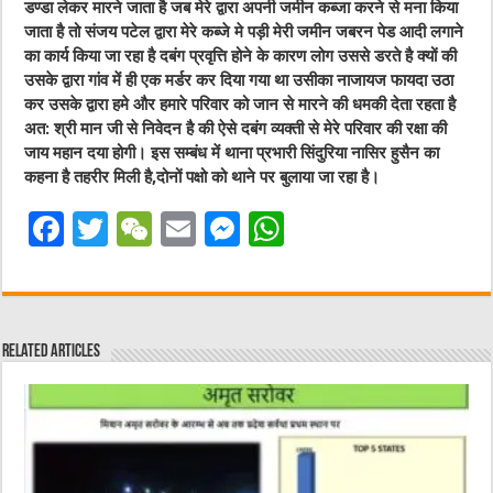
डण्डा लेकर मारने जाता है जब मेरे द्वारा अपनी जमीन कब्जा करने से मना किया
जाता है तो संजय पटेल द्वारा मेरे कब्जे मे पड़ी मेरी जमीन जबरन पेड आदी लगाने
का कार्य किया जा रहा है दबंग प्रवृत्ति होने के कारण लोग उससे डरते है क्यों की
उसके द्वारा गांव में ही एक मर्डर कर दिया गया था उसीका नाजायज फायदा उठा
कर उसके द्वारा हमे और हमारे परिवार को जान से मारने की धमकी देता रहता है
अत: श्री मान जी से निवेदन है की ऐसे दबंग व्यक्ती से मेरे परिवार की रक्षा की
जाय महान दया होगी। इस सम्बंध में थाना प्रभारी सिंदुरिया नासिर हुसैन का
कहना है तहरीर मिली है,दोनों पक्षो को थाने पर बुलाया जा रहा है।
F
T
W
E
M
W
a
w
e
m
e
h
c
it
C
ai
ss
at
e
te
h
l
e
s
Related Articles
b
r
at
n
A
o
g
p
o
er
p
k