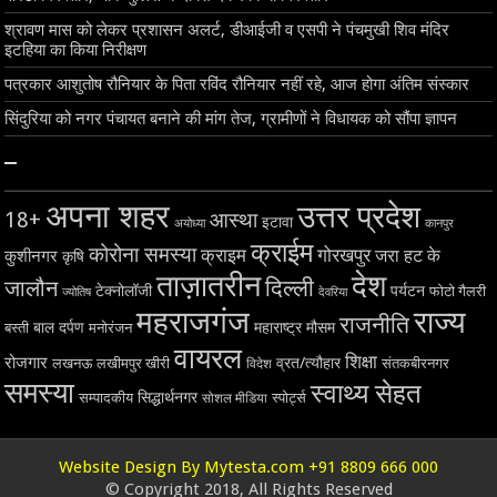
श्रावण मास को लेकर प्रशासन अलर्ट, डीआईजी व एसपी ने पंचमुखी शिव मंदिर
इटहिया का किया निरीक्षण
पत्रकार आशुतोष रौनियार के पिता रविंद रौनियार नहीं रहे, आज होगा अंतिम संस्कार
सिंदुरिया को नगर पंचायत बनाने की मांग तेज, ग्रामीणों ने विधायक को सौंपा ज्ञापन
–
अपना शहर
उत्तर प्रदेश
18+
आस्था
इटावा
अयोध्या
कानपुर
क्राईम
कोरोना समस्या
क्राइम
गोरखपुर
जरा हट के
कुशीनगर
कृषि
ताज़ातरीन
देश
दिल्ली
जालौन
टेक्नोलॉजी
पर्यटन
फोटो गैलरी
ज्योतिष
देवरिया
महराजगंज
राज्य
राजनीति
बाल दर्पण
महाराष्ट्र
मौसम
बस्ती
मनोरंजन
वायरल
शिक्षा
रोजगार
व्रत/त्यौहार
लखनऊ
लखीमपुर खीरी
विदेश
संतकबीरनगर
समस्या
स्वाथ्य सेहत
सिद्धार्थनगर
सम्पादकीय
स्पोर्ट्स
सोशल मीडिया
Website Design By Mytesta.com +91 8809 666 000
© Copyright 2018, All Rights Reserved