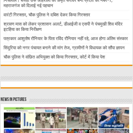
निचलौल। बजहा उर्फ अहिरौली का अमृत सरोवर बना प्रदेश का नंबर-1,
महराजगंज को दिलाई नई पहचान
वारंटी गिरफ्तार, चौक पुलिस ने दबिश देकर किया गिरफ्तार
श्रावण मास को लेकर प्रशासन अलर्ट, डीआईजी व एसपी ने पंचमुखी शिव मंदिर
इटहिया का किया निरीक्षण
पत्रकार आशुतोष रौनियार के पिता रविंद रौनियार नहीं रहे, आज होगा अंतिम संस्कार
सिंदुरिया को नगर पंचायत बनाने की मांग तेज, ग्रामीणों ने विधायक को सौंपा ज्ञापन
चौक पुलिस ने वांछित अभियुक्त को किया गिरफ्तार, कोर्ट में किया पेश
News in Pictures