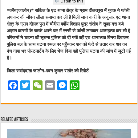
Listen to this
*
कोंच(जालौन)
* सर्किल के एट थाना क्षेत्र के ग्राम दौलतपुरा में युवक ने फांसी
लगाकर की जीवन लीला समाप्त कर ली है मिली जान कारी के अनुसार एट थाना
क्षेत्र के ग्राम दौलत पुरा में चौबीस बर्षीय विशाल पुत्र संतोष ने सुबह दस बजे
अज्ञात कारणों के चलते अपने घर में रस्सी से फांसी लगाकर आत्महत्या कर ली है
परिजनों ने घटना की सूचना पुलिस को दी गयी वही एट थानाध्यक्ष विनय दिवाकर
पुलिस बल के साथ घटना स्थल पर पहुँचकर शव को फंदे से उतार कर शव का
पंच नामा भर पोस्टमार्टम के लिए भेज दिया वही पुलिस घटना की जांच में जुटी गई
है।
जिला सवांददाता जालौन-पवन कुमार राठौर की रिपोर्ट
F
T
W
E
M
W
a
w
e
m
e
h
c
it
C
ai
ss
at
e
te
h
l
e
s
Related Articles
b
r
at
n
A
o
g
p