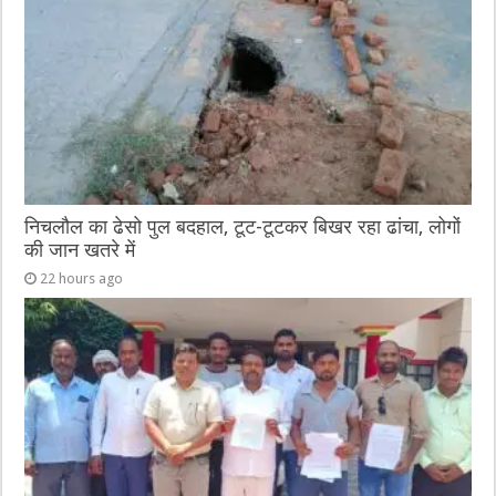
o
er
p
k
निचलौल का ढेसो पुल बदहाल, टूट-टूटकर बिखर रहा ढांचा, लोगों
की जान खतरे में
22 hours ago