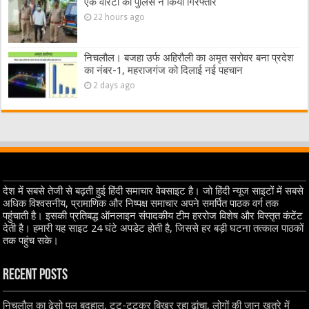
एक वारंटी को पुलिस ने किया गिरफ्तार
22 hours ago
निचलौल। बजहा उर्फ अहिरौली का अमृत सरोवर बना प्रदेश
का नंबर-1, महराजगंज को दिलाई नई पहचान
2 days ago
देश में सबसे तेजी से बढ़ती हुई हिंदी समाचार वेबसाइट है। जो हिंदी न्यूज साइटों में सबसे
अधिक विश्वसनीय, प्रामाणिक और निष्पक्ष समाचार अपने समर्पित पाठक वर्ग तक
पहुंचाती है। इसकी प्रतिबद्ध ऑनलाइन संपादकीय टीम हररोज विशेष और विस्तृत कंटेंट
देती है। हमारी यह साइट 24 घंटे अपडेट होती है, जिससे हर बड़ी घटना तत्काल पाठकों
तक पहुंच सके।
Recent Posts
निचलौल का ढेसो पुल बदहाल, टूट-टूटकर बिखर रहा ढांचा, लोगों की जान खतरे में