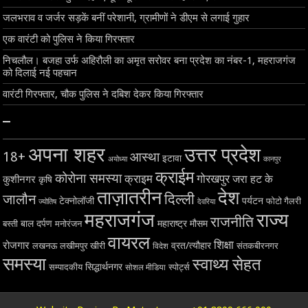
जलभराव व जर्जर सड़कें बनीं परेशानी, ग्रामीणों ने डीएम से लगाई गुहार
एक वारंटी को पुलिस ने किया गिरफ्तार
निचलौल। बजहा उर्फ अहिरौली का अमृत सरोवर बना प्रदेश का नंबर-1, महराजगंज
को दिलाई नई पहचान
वारंटी गिरफ्तार, चौक पुलिस ने दबिश देकर किया गिरफ्तार
–
अपना शहर
उत्तर प्रदेश
18+
आस्था
इटावा
अयोध्या
कानपुर
क्राईम
कोरोना समस्या
क्राइम
गोरखपुर
जरा हट के
कुशीनगर
कृषि
ताज़ातरीन
देश
दिल्ली
जालौन
टेक्नोलॉजी
पर्यटन
फोटो गैलरी
ज्योतिष
देवरिया
महराजगंज
राज्य
राजनीति
बाल दर्पण
महाराष्ट्र
मौसम
बस्ती
मनोरंजन
वायरल
शिक्षा
रोजगार
व्रत/त्यौहार
लखनऊ
लखीमपुर खीरी
विदेश
संतकबीरनगर
समस्या
स्वाथ्य सेहत
सिद्धार्थनगर
सम्पादकीय
स्पोर्ट्स
सोशल मीडिया