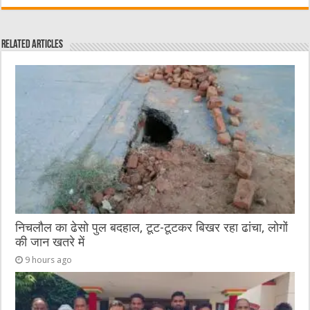
c
it
C
ai
ss
at
e
te
h
l
e
s
Related Articles
b
r
at
n
A
o
g
p
o
er
p
k
निचलौल का ढेसो पुल बदहाल, टूट-टूटकर बिखर रहा ढांचा, लोगों
की जान खतरे में
9 hours ago