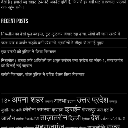
देती है। हमारी यह साइट 24 घंटे अपडेट होती है, जिससे हर बड़ी घटना तत्काल पाठकों
तक पहुंच सके।
Recent Posts
निचलौल का ढेसो पुल बदहाल, टूट-टूटकर बिखर रहा ढांचा, लोगों की जान खतरे में
जलभराव व जर्जर सड़कें बनीं परेशानी, ग्रामीणों ने डीएम से लगाई गुहार
एक वारंटी को पुलिस ने किया गिरफ्तार
निचलौल। बजहा उर्फ अहिरौली का अमृत सरोवर बना प्रदेश का नंबर-1, महराजगंज
को दिलाई नई पहचान
वारंटी गिरफ्तार, चौक पुलिस ने दबिश देकर किया गिरफ्तार
–
अपना शहर
उत्तर प्रदेश
18+
आस्था
इटावा
अयोध्या
कानपुर
क्राईम
कोरोना समस्या
क्राइम
गोरखपुर
जरा हट के
कुशीनगर
कृषि
ताज़ातरीन
देश
दिल्ली
जालौन
टेक्नोलॉजी
पर्यटन
फोटो गैलरी
ज्योतिष
देवरिया
महराजगंज
राज्य
राजनीति