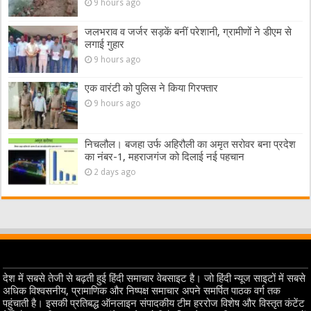
9 hours ago
जलभराव व जर्जर सड़कें बनीं परेशानी, ग्रामीणों ने डीएम से
लगाई गुहार
9 hours ago
एक वारंटी को पुलिस ने किया गिरफ्तार
9 hours ago
निचलौल। बजहा उर्फ अहिरौली का अमृत सरोवर बना प्रदेश
का नंबर-1, महराजगंज को दिलाई नई पहचान
2 days ago
देश में सबसे तेजी से बढ़ती हुई हिंदी समाचार वेबसाइट है। जो हिंदी न्यूज साइटों में सबसे
अधिक विश्वसनीय, प्रामाणिक और निष्पक्ष समाचार अपने समर्पित पाठक वर्ग तक
पहुंचाती है। इसकी प्रतिबद्ध ऑनलाइन संपादकीय टीम हररोज विशेष और विस्तृत कंटेंट