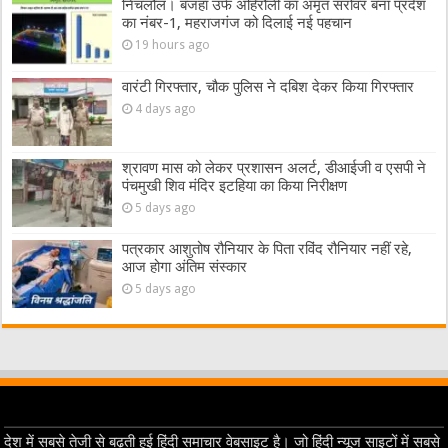
निचलौल। बजहा उर्फ अहिरौली का अमृत सरोवर बना प्रदेश
का नंबर-1, महराजगंज को दिलाई नई पहचान
19 hours ago
वारंटी गिरफ्तार, चौक पुलिस ने दबिश देकर किया गिरफ्तार
4 days ago
श्रावण मास को लेकर प्रशासन अलर्ट, डीआईजी व एसपी ने
पंचमुखी शिव मंदिर इटहिया का किया निरीक्षण
5 days ago
पत्रकार आशुतोष रौनियार के पिता रविंद रौनियार नहीं रहे,
आज होगा अंतिम संस्कार
5 days ago
देश में सबसे तेजी से बढ़ती हुई हिंदी समाचार वेबसाइट है। जो हिंदी न्यूज साइटों में सबसे