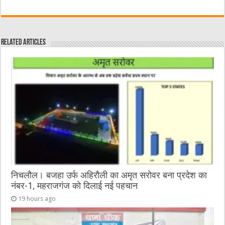
a
w
e
m
e
h
c
it
C
ai
ss
at
e
te
h
l
e
s
Related Articles
b
r
at
n
A
o
g
p
o
er
p
k
निचलौल। बजहा उर्फ अहिरौली का अमृत सरोवर बना प्रदेश का
नंबर-1, महराजगंज को दिलाई नई पहचान
19 hours ago