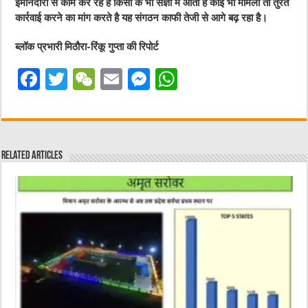
ईमानदारी से काम कर रहे हैं किसी के भी संज्ञा में आता है कोई भी मामला तो तुरंत
कार्रवाई करने का मांग करते है यह संगठन काफी तेजी से आगे बढ़ रहा है।
ब्लॉक प्रभारी मिठौरा-रिंकू गुप्ता की रिपोर्ट
F
T
W
E
M
W
a
w
e
m
e
h
c
it
C
ai
ss
at
e
te
h
l
e
s
Related Articles
b
r
at
n
A
o
g
p
o
er
p
k