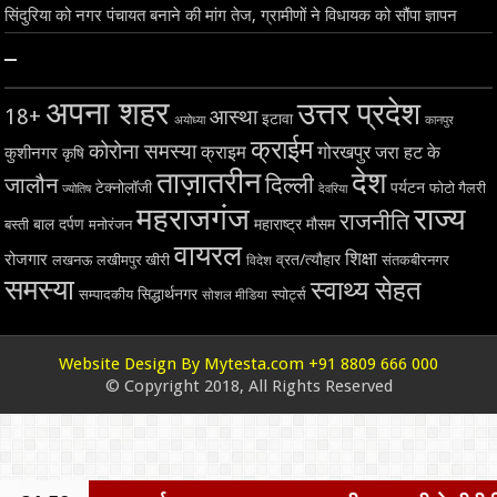
सिंदुरिया को नगर पंचायत बनाने की मांग तेज, ग्रामीणों ने विधायक को सौंपा ज्ञापन
–
अपना शहर
उत्तर प्रदेश
18+
आस्था
इटावा
अयोध्या
कानपुर
क्राईम
कोरोना समस्या
क्राइम
गोरखपुर
जरा हट के
कुशीनगर
कृषि
ताज़ातरीन
देश
दिल्ली
जालौन
टेक्नोलॉजी
पर्यटन
फोटो गैलरी
ज्योतिष
देवरिया
महराजगंज
राज्य
राजनीति
बाल दर्पण
महाराष्ट्र
मौसम
बस्ती
मनोरंजन
वायरल
शिक्षा
रोजगार
व्रत/त्यौहार
लखनऊ
लखीमपुर खीरी
विदेश
संतकबीरनगर
समस्या
स्वाथ्य सेहत
सिद्धार्थनगर
सम्पादकीय
स्पोर्ट्स
सोशल मीडिया
Website Design By Mytesta.com +91 8809 666 000
© Copyright 2018, All Rights Reserved