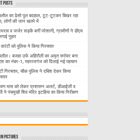
t Posts
लौल का ढेसो पुल बदहाल, टूट-टूटकर बिखर रहा
चा, लोगों की जान खतरे में
राव व जर्जर सड़कें बनीं परेशानी, ग्रामीणों ने डीएम
लगाई गुहार
वारंटी को पुलिस ने किया गिरफ्तार
लौल। बजहा उर्फ अहिरौली का अमृत सरोवर बना
देश का नंबर-1, महराजगंज को दिलाई नई पहचान
ंटी गिरफ्तार, चौक पुलिस ने दबिश देकर किया
फ्तार
ावण मास को लेकर प्रशासन अलर्ट, डीआईजी व
ी ने पंचमुखी शिव मंदिर इटहिया का किया निरीक्षण
in Pictures