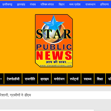
छत्तीसगढ़
झारखंड
पंजाब
पश्चिम बंगाल
बिहार
मध्य प्रदेश
राजस्थान
हरियाणा
टेक्नोलॉजी
राजनीति
क्राइम
मनोरंजन
स्पोर्ट्स
स्वाथ्य
शिक्षा
फ
ेशानी, ग्रामीणों ने डीएम से लगाई गुहार