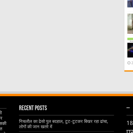
Recent Posts
–
जो
और
निचलौल का ढेसो पुल बदहाल, टूट-टूटकर बिखर रहा ढांचा,
18
इसकी
लोगों की जान खतरे में
ृत
प्