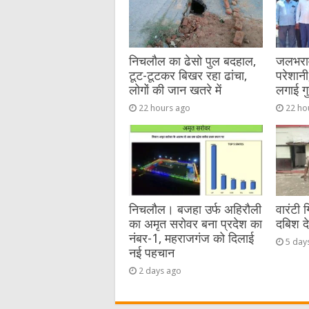
o
er
p
k
निचलौल का ढेसो पुल बदहाल,
जलभराव 
टूट-टूटकर बिखर रहा ढांचा,
परेशानी,
लोगों की जान खतरे में
लगाई गु
22 hours ago
22 ho
निचलौल। बजहा उर्फ अहिरौली
वारंटी 
का अमृत सरोवर बना प्रदेश का
दबिश द
नंबर-1, महराजगंज को दिलाई
5 day
नई पहचान
2 days ago