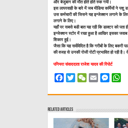
और बेजुबान की मौत होते होते रुक गयी।
इस लापरवाही के बारे में जब मीडिया कर्मियों ने पशु 
उस कर्मचारी की जिसने यह इन्जेक्शन लगाने के लिए
लगाने के लिए।
यहाँ पर सबसे बडी बात यह रही कि डाक्टर को पता 
इन्जेक्शन स्टोर में रखा हुआ है आखिर इसका जवाब
शिकार हुई।
जैसा कि यह सर्वविदित है कि गरीबों के लिए बकरी 
की वजह से उनकी रोजी रोटी प्रभावित हो रही है। द
पनियरा संवाददाता राजेश यादव की रिपोर्ट
F
T
W
E
M
a
w
e
m
e
h
c
it
C
ai
ss
a
e
te
h
l
e
s
Related Articles
b
r
at
n
A
o
g
p