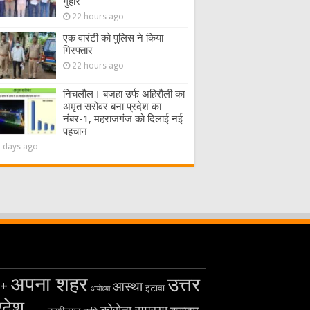
गुहार
22 hours ago
एक वारंटी को पुलिस ने किया
गिरफ्तार
22 hours ago
निचलौल। बजहा उर्फ अहिरौली का
अमृत सरोवर बना प्रदेश का
नंबर-1, महराजगंज को दिलाई नई
पहचान
2 days ago
अपना शहर
उत्तर
+
आस्था
इटावा
अयोध्या
रदेश