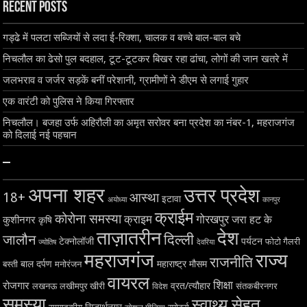
Recent Posts
गड्ढे में पलटा सब्जियों से लदा ई-रिक्शा, चालक व बच्चे बाल-बाल बचे
निचलौल का ढेसो पुल बदहाल, टूट-टूटकर बिखर रहा ढांचा, लोगों की जान खतरे में
जलभराव व जर्जर सड़कें बनीं परेशानी, ग्रामीणों ने डीएम से लगाई गुहार
एक वारंटी को पुलिस ने किया गिरफ्तार
निचलौल। बजहा उर्फ अहिरौली का अमृत सरोवर बना प्रदेश का नंबर-1, महराजगंज
को दिलाई नई पहचान
–
अपना शहर
उत्तर प्रदेश
18+
आस्था
इटावा
अयोध्या
कानपुर
क्राईम
कोरोना समस्या
क्राइम
गोरखपुर
जरा हट के
कुशीनगर
कृषि
ताज़ातरीन
देश
दिल्ली
जालौन
टेक्नोलॉजी
पर्यटन
फोटो गैलरी
ज्योतिष
देवरिया
महराजगंज
राज्य
राजनीति
बाल दर्पण
महाराष्ट्र
मौसम
बस्ती
मनोरंजन
वायरल
शिक्षा
रोजगार
व्रत/त्यौहार
लखनऊ
लखीमपुर खीरी
विदेश
संतकबीरनगर
समस्या
स्वाथ्य सेहत