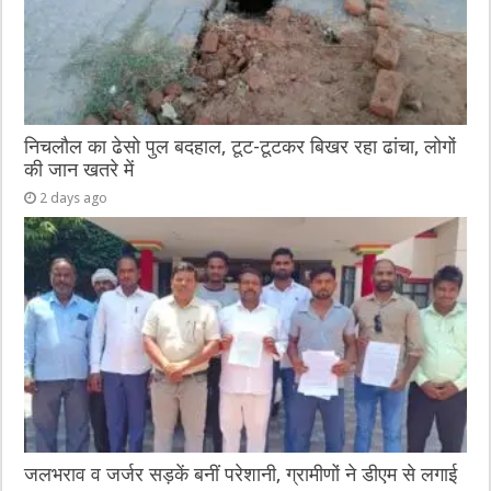
निचलौल का ढेसो पुल बदहाल, टूट-टूटकर बिखर रहा ढांचा, लोगों
की जान खतरे में
2 days ago
जलभराव व जर्जर सड़कें बनीं परेशानी, ग्रामीणों ने डीएम से लगाई