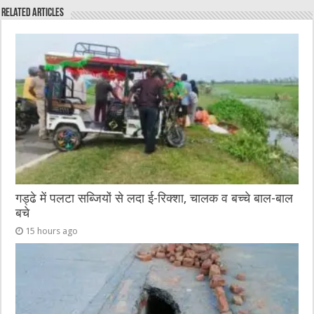
e
te
h
l
e
s
Related Articles
b
r
at
n
A
o
g
p
o
er
p
k
गड्ढे में पलटा सब्जियों से लदा ई-रिक्शा, चालक व बच्चे बाल-बाल
बचे
15 hours ago