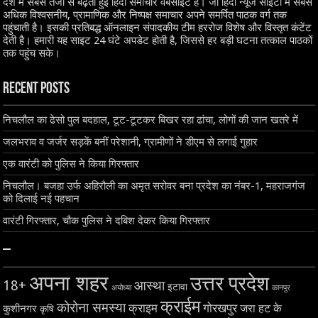
देश में सबसे तेजी से बढ़ती हुई हिंदी समाचार वेबसाइट है। जो हिंदी न्यूज साइटों में सबसे
अधिक विश्वसनीय, प्रामाणिक और निष्पक्ष समाचार अपने समर्पित पाठक वर्ग तक
पहुंचाती है। इसकी प्रतिबद्ध ऑनलाइन संपादकीय टीम हररोज विशेष और विस्तृत कंटेंट
देती है। हमारी यह साइट 24 घंटे अपडेट होती है, जिससे हर बड़ी घटना तत्काल पाठकों
तक पहुंच सके।
Recent Posts
निचलौल का ढेसो पुल बदहाल, टूट-टूटकर बिखर रहा ढांचा, लोगों की जान खतरे में
जलभराव व जर्जर सड़कें बनीं परेशानी, ग्रामीणों ने डीएम से लगाई गुहार
एक वारंटी को पुलिस ने किया गिरफ्तार
निचलौल। बजहा उर्फ अहिरौली का अमृत सरोवर बना प्रदेश का नंबर-1, महराजगंज
को दिलाई नई पहचान
वारंटी गिरफ्तार, चौक पुलिस ने दबिश देकर किया गिरफ्तार
–
अपना शहर
उत्तर प्रदेश
18+
आस्था
इटावा
अयोध्या
कानपुर
क्राईम
कोरोना समस्या
क्राइम
गोरखपुर
जरा हट के
कुशीनगर
कृषि