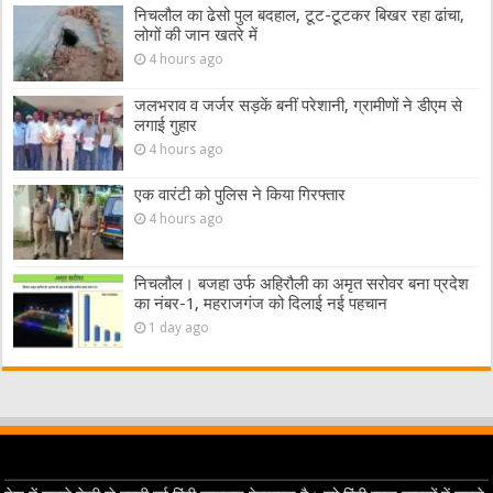
निचलौल का ढेसो पुल बदहाल, टूट-टूटकर बिखर रहा ढांचा,
लोगों की जान खतरे में
4 hours ago
जलभराव व जर्जर सड़कें बनीं परेशानी, ग्रामीणों ने डीएम से
लगाई गुहार
4 hours ago
एक वारंटी को पुलिस ने किया गिरफ्तार
4 hours ago
निचलौल। बजहा उर्फ अहिरौली का अमृत सरोवर बना प्रदेश
का नंबर-1, महराजगंज को दिलाई नई पहचान
1 day ago