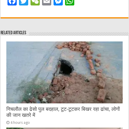
F
T
W
E
M
W
a
w
e
m
e
h
c
it
C
ai
ss
at
e
te
h
l
e
s
Related Articles
b
r
at
n
A
o
g
p
o
er
p
k
निचलौल का ढेसो पुल बदहाल, टूट-टूटकर बिखर रहा ढांचा, लोगों
की जान खतरे में
4 hours ago