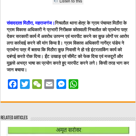
Listen to this
संवाददाता मिठौरा, महराजगंज।
निचलौल थाना क्षेत्र के ग्राम पंचायत मिठौरा के
ग्राम विकास अधिकारी ने प्रभारी निरीक्षक कोतवाली निचलौल को प्रार्थना पत्र
देकर सरकारी कार्य में अवरोध उत्पन्न एवं मारपीट करने का कुछ लोगों पर आरोप
लगा कार्रवाई करने की मांग किया है। ग्राम विकास अधिकारी नागेंद्र पांडेय ने
प्रार्थना पत्र में बताया कि मिठौरा कुछ निवासी ने हो रहे इंटरलाकिंग कार्य को
दबंगई करते रोक दिया। ईंट उखाड़ एवं सीमेंट को फेक दिया एवं मजदूरों और
मुझसे अभद्र भाषा का प्रयोग करते हुए मारपीट करने लगे। किसी तरह भाग कर
जान बचाया।
F
T
W
E
M
W
a
w
e
m
e
h
c
it
C
ai
ss
at
e
te
h
l
e
s
Related Articles
b
r
at
n
A
o
g
p