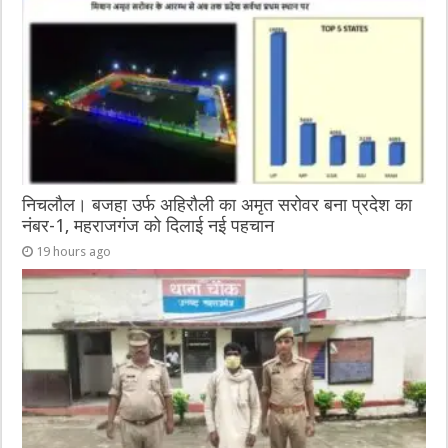
o
er
p
k
निचलौल। बजहा उर्फ अहिरौली का अमृत सरोवर बना प्रदेश का
नंबर-1, महराजगंज को दिलाई नई पहचान
19 hours ago