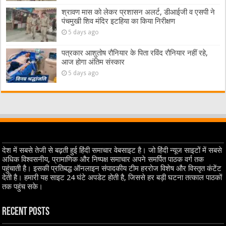
श्रावण मास को लेकर प्रशासन अलर्ट, डीआईजी व एसपी ने
पंचमुखी शिव मंदिर इटहिया का किया निरीक्षण
5 days ago
पत्रकार आशुतोष रौनियार के पिता रविंद रौनियार नहीं रहे,
आज होगा अंतिम संस्कार
5 days ago
देश में सबसे तेजी से बढ़ती हुई हिंदी समाचार वेबसाइट है। जो हिंदी न्यूज साइटों में सबसे
अधिक विश्वसनीय, प्रामाणिक और निष्पक्ष समाचार अपने समर्पित पाठक वर्ग तक
पहुंचाती है। इसकी प्रतिबद्ध ऑनलाइन संपादकीय टीम हररोज विशेष और विस्तृत कंटेंट
देती है। हमारी यह साइट 24 घंटे अपडेट होती है, जिससे हर बड़ी घटना तत्काल पाठकों
तक पहुंच सके।
Recent Posts