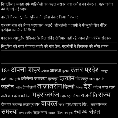
निचलौल। बजहा उर्फ अहिरौली का अमृत सरोवर बना प्रदेश का नंबर-1, महराजगंज
को दिलाई नई पहचान
वारंटी गिरफ्तार, चौक पुलिस ने दबिश देकर किया गिरफ्तार
श्रावण मास को लेकर प्रशासन अलर्ट, डीआईजी व एसपी ने पंचमुखी शिव मंदिर
इटहिया का किया निरीक्षण
पत्रकार आशुतोष रौनियार के पिता रविंद रौनियार नहीं रहे, आज होगा अंतिम संस्कार
सिंदुरिया को नगर पंचायत बनाने की मांग तेज, ग्रामीणों ने विधायक को सौंपा ज्ञापन
–
अपना शहर
उत्तर प्रदेश
18+
आस्था
इटावा
अयोध्या
कानपुर
क्राईम
कोरोना समस्या
क्राइम
गोरखपुर
जरा हट के
कुशीनगर
कृषि
ताज़ातरीन
देश
दिल्ली
जालौन
टेक्नोलॉजी
पर्यटन
फोटो गैलरी
ज्योतिष
देवरिया
महराजगंज
राज्य
राजनीति
बाल दर्पण
महाराष्ट्र
मौसम
बस्ती
मनोरंजन
वायरल
शिक्षा
रोजगार
व्रत/त्यौहार
लखनऊ
लखीमपुर खीरी
विदेश
संतकबीरनगर
समस्या
स्वाथ्य सेहत
सिद्धार्थनगर
सम्पादकीय
स्पोर्ट्स
सोशल मीडिया