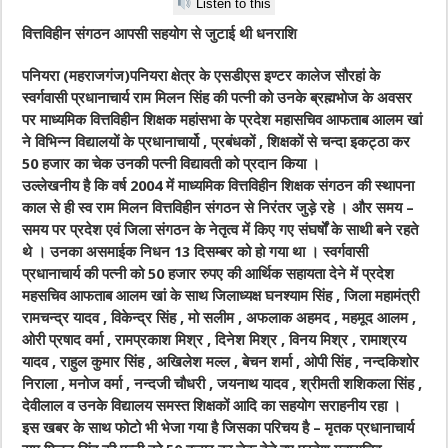
Listen to this
वित्तविहीन संगठन आपसी सहयोग से जुटाई थी धनराशि
पनियरा (महराजगंज)पनियरा क्षेत्र के एसडीएस इण्टर कालेज सौरहां के
स्वर्गवासी प्रधानाचार्य राम मिलन सिंह की पत्नी को उनके ब्रह्मभोज के अवसर
पर माध्यमिक वित्तविहीन शिक्षक महांसभा के प्रदेश महासचिव आफताब आलम खां
ने विभिन्न विद्यालयों के प्रधानाचार्यो , प्रबंधकों , शिक्षकों से चन्दा इकट्ठा कर
50 हजार का चेक उनकी पत्नी विद्यावती को प्रदान किया ।
उल्लेखनीय है कि वर्ष 2004 में माध्यमिक वित्तविहीन शिक्षक संगठन की स्थापना
काल से ही स्व राम मिलन वित्तविहीन संगठन से निरंतर जुड़े रहे । और समय –
समय पर प्रदेश एवं जिला संगठन के नेतृत्व में किए गए संघर्षों के साथी बने रहते
थे । उनका असमाईक निधन 13 दिसम्बर को हो गया था । स्वर्गवासी
प्रधानाचार्य की पत्नी को 50 हजार रुपए की आर्थिक सहायता देने में प्रदेश
महसचिव आफताब आलम खां के साथ जिलाध्यक्ष घनश्याम सिंह , जिला महामंत्री
रामचन्द्र यादव , विकेन्द्र सिंह , मो सलीम , अफलाक अहमद , महमूद आलम ,
ओरी प्रषाद वर्मा , रामप्रकाश मिश्र , दिनेश मिश्र , विनय मिश्र , रामाश्रय
यादव , राहुल कुमार सिंह , अखिलेश मल्ल , बेचन शर्मा , ओपी सिंह , नन्दकिशोर
निराला , मनोज वर्मा , नन्दजी चौधरी , जयनाथ यादव , श्रीमती शशिकला सिंह ,
देवीलाल व उनके विद्यालय समस्त शिक्षकों आदि का सहयोग सराहनीय रहा ।
इस खबर के साथ फोटो भी भेजा गया है जिसका परिचय है – मृतक प्रधानाचार्य