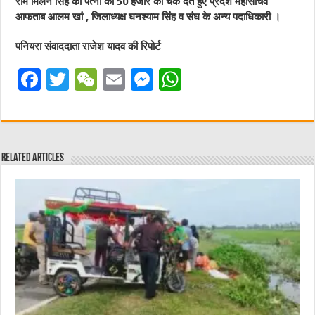
राम मिलन सिंह की पत्नी को 50 हजार का चेक देते हुए प्रदेश महासचिव
आफताब आलम खां , जिलाध्यक्ष घनश्याम सिंह व संघ के अन्य पदाधिकारी ।
पनियरा संवाददाता राजेश यादव की रिपोर्ट
F
T
W
E
M
W
a
w
e
m
e
h
c
it
C
ai
ss
at
e
te
h
l
e
s
Related Articles
b
r
at
n
A
o
g
p
o
er
p
k