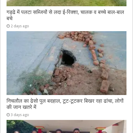
गड्ढे में पलटा सब्जियों से लदा ई-रिक्शा, चालक व बच्चे बाल-बाल
बचे
2 days ago
निचलौल का ढेसो पुल बदहाल, टूट-टूटकर बिखर रहा ढांचा, लोगों
की जान खतरे में
3 days ago