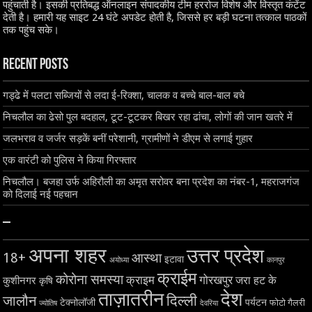
पहुंचाती है। इसकी प्रतिबद्ध ऑनलाइन संपादकीय टीम हररोज विशेष और विस्तृत कंटेंट
देती है। हमारी यह साइट 24 घंटे अपडेट होती है, जिससे हर बड़ी घटना तत्काल पाठकों
तक पहुंच सके।
Recent Posts
गड्ढे में पलटा सब्जियों से लदा ई-रिक्शा, चालक व बच्चे बाल-बाल बचे
निचलौल का ढेसो पुल बदहाल, टूट-टूटकर बिखर रहा ढांचा, लोगों की जान खतरे में
जलभराव व जर्जर सड़कें बनीं परेशानी, ग्रामीणों ने डीएम से लगाई गुहार
एक वारंटी को पुलिस ने किया गिरफ्तार
निचलौल। बजहा उर्फ अहिरौली का अमृत सरोवर बना प्रदेश का नंबर-1, महराजगंज
को दिलाई नई पहचान
–
अपना शहर
उत्तर प्रदेश
18+
आस्था
इटावा
अयोध्या
कानपुर
क्राईम
कोरोना समस्या
क्राइम
गोरखपुर
जरा हट के
कुशीनगर
कृषि
ताज़ातरीन
देश
दिल्ली
जालौन
टेक्नोलॉजी
पर्यटन
फोटो गैलरी
ज्योतिष
देवरिया