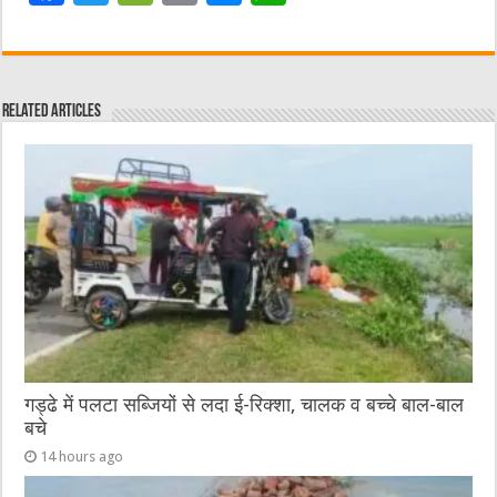
a
w
e
m
e
h
c
it
C
ai
ss
at
e
te
h
l
e
s
Related Articles
b
r
at
n
A
o
g
p
o
er
p
k
गड्ढे में पलटा सब्जियों से लदा ई-रिक्शा, चालक व बच्चे बाल-बाल
बचे
14 hours ago