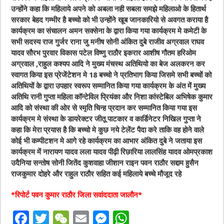
उन्होंने कहा कि महिलाये अपने को अबला नही सबला समझे महिलाओ के हितार्थ
सरकार बेहद गम्भीर है बच्चो को भी उन्होंने खूब जानकारियो से अवगत कराया है
कार्यक्रम का संचालन अमन सक्सेना के द्वारा किया गया कार्यक्रम मे कमेटी के
सभी सदस्य राज गुर्जर राना जु मनीष सोनी अंकित दुबे राजीव अग्रवाल राघव
यादव सौरभ पुरवार विकास पटेल विष्णु राठौर इकरार आशीष गौतम हरिओम
अग्रवाल ,राहुल कश्यप आदि ने मुख्य मंचस्थ अतिथियो का बेज अलकरन कर
स्वागत किया इस प्रेजेंटेशन मे 18 बच्चो ने प्रतिभाग किया जिसमे सभी बच्चों को
अतिथियों के द्वारा उपहार स्वरूप सम्मानित किया गया कार्यक्रम के अंत में मुख्य
अतिथि रानी गुप्ता महिला कॉन्टेविल प्रियंका और निशा कांस्टेबिल अभिषेक कुमार
आदि को संस्था की ओर से स्मृति चिन्ह प्रदान कर सम्मानित किया गया इस
कार्यक्रम मे संस्था के डायरेक्टर जीतू पाटकार व कार्डिनेटर निखिल गुप्ता ने
कहा कि मेरा प्रयास है कि बच्चो मे कुछ नये टेलेंट पैदा करे ताकि वह होने वाले
कोई भी कम्पीटशन मे आगे रहे कार्यक्रम का आभार अंकित दुबे ने जताया इस
कार्यक्रम में नारायण यादव लला यादव पीढ़ी रिछारिया लालसिंह यादव ओमप्रकाश
उदैनिया सन्तोष सोनी जितेंद कुशवाहा जीशान राइन पवन राठौर सद्दाम हुसैन
राजकुमार दोहरे और राहुल राठौर सहित कई महिलाये बच्चे मौजूद रहे
*रिपोर्ट पवन कुमार राठौर जिला सवांददाता जालौन*
F
T
W
E
M
W