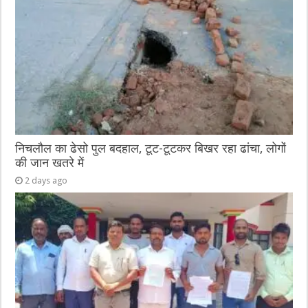
निचलौल का ढेसो पुल बदहाल, टूट-टूटकर बिखर रहा ढांचा, लोगों
की जान खतरे में
2 days ago