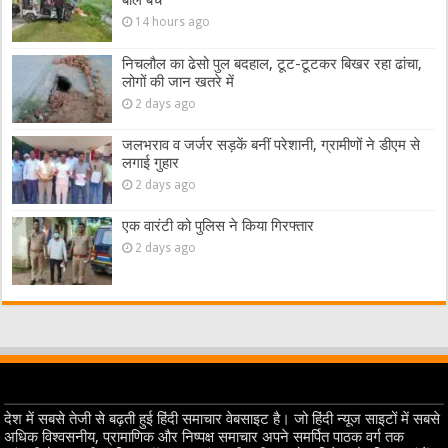
बाल बचे
14 hours ago
निचलौल का ढेसो पुल बदहाल, टूट-टूटकर बिखर रहा ढांचा,
लोगों की जान खतरे में
2 days ago
जलभराव व जर्जर सड़कें बनीं परेशानी, ग्रामीणों ने डीएम से
लगाई गुहार
2 days ago
एक वारंटी को पुलिस ने किया गिरफ्तार
2 days ago
देश में सबसे तेजी से बढ़ती हुई हिंदी समाचार वेबसाइट है। जो हिंदी न्यूज साइटों में सबसे
अधिक विश्वसनीय, प्रामाणिक और निष्पक्ष समाचार अपने समर्पित पाठक वर्ग तक