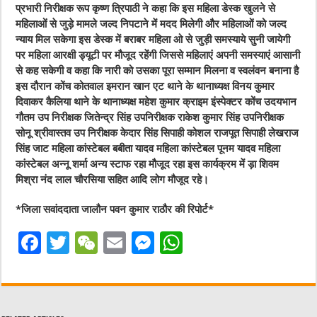
प्रभारी निरीक्षक रूप कृष्ण त्रिपाठी ने कहा कि इस महिला डेस्क खुलने से
महिलाओं से जुड़े मामले जल्द निपटाने में मदद मिलेगी और महिलाओं को जल्द
न्याय मिल सकेगा इस डेस्क में बराबर महिला ओ से जुड़ी समस्याये सुनी जायेगी
पर महिला आरक्षी ड्यूटी पर मौजूद रहेंगी जिससे महिलाएं अपनी समस्याएं आसानी
से कह सकेगी व कहा कि नारी को उसका पूरा सम्मान मिलना व स्वलंवन बनाना है
इस दौरान कोंच कोतवाल इमरान खान एट थाने के थानाध्यक्ष विनय कुमार
दिवाकर कैलिया थाने के थानाध्यक्ष महेश कुमार क्राइम इंस्पेक्टर कोंच उदयभान
गौतम उप निरीक्षक जितेन्द्र सिंह उपनिरीक्षक राकेश कुमार सिंह उपनिरीक्षक
सोनू श्रीवास्तव उप निरीक्षक केदार सिंह सिपाही कोशल राजपूत सिपाही लेखराज
सिंह जाट महिला कांस्टेबल बबीता यादव महिला कांस्टेबल पूनम यादव महिला
कांस्टेबल अन्नू शर्मा अन्य स्टाफ रहा मौजूद रहा इस कार्यक्रम में ड़ा शिवम
मिश्रा नंद लाल चौरसिया सहित आदि लोग मौजूद रहे।
*जिला सवांददाता जालौन पवन कुमार राठौर की रिपोर्ट*
F
T
W
E
M
W
a
w
e
m
e
h
c
it
C
ai
ss
at
e
te
h
l
e
s