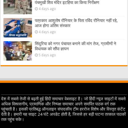
पंचमुखी शिव मंदिर इटहिया का किया निरीक्षण
4 days ago
पत्रकार आशुतोष रौनियार के पिता रविंद रौनियार नहीं रहे,
आज होगा अंतिम संस्कार
4 days ago
सिंदुरिया को नगर पंचायत बनाने की मांग तेज, ग्रामीणों ने
विधायक को सौंपा ज्ञापन
5 days ago
देश में सबसे तेजी से बढ़ती हुई हिंदी समाचार वेबसाइट है। जो हिंदी न्यूज साइटों में सबसे
अधिक विश्वसनीय, प्रामाणिक और निष्पक्ष समाचार अपने समर्पित पाठक वर्ग तक
पहुंचाती है। इसकी प्रतिबद्ध ऑनलाइन संपादकीय टीम हररोज विशेष और विस्तृत कंटेंट
देती है। हमारी यह साइट 24 घंटे अपडेट होती है, जिससे हर बड़ी घटना तत्काल पाठकों
तक पहुंच सके।