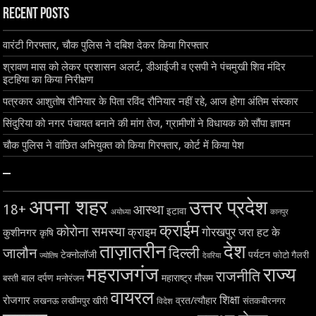
Recent Posts
वारंटी गिरफ्तार, चौक पुलिस ने दबिश देकर किया गिरफ्तार
श्रावण मास को लेकर प्रशासन अलर्ट, डीआईजी व एसपी ने पंचमुखी शिव मंदिर
इटहिया का किया निरीक्षण
पत्रकार आशुतोष रौनियार के पिता रविंद रौनियार नहीं रहे, आज होगा अंतिम संस्कार
सिंदुरिया को नगर पंचायत बनाने की मांग तेज, ग्रामीणों ने विधायक को सौंपा ज्ञापन
चौक पुलिस ने वांछित अभियुक्त को किया गिरफ्तार, कोर्ट में किया पेश
–
अपना शहर
उत्तर प्रदेश
18+
आस्था
इटावा
अयोध्या
कानपुर
क्राईम
कोरोना समस्या
क्राइम
गोरखपुर
जरा हट के
कुशीनगर
कृषि
ताज़ातरीन
देश
दिल्ली
जालौन
टेक्नोलॉजी
पर्यटन
फोटो गैलरी
ज्योतिष
देवरिया
महराजगंज
राज्य
राजनीति
बाल दर्पण
महाराष्ट्र
मौसम
बस्ती
मनोरंजन
वायरल
शिक्षा
रोजगार
व्रत/त्यौहार
लखनऊ
लखीमपुर खीरी
विदेश
संतकबीरनगर