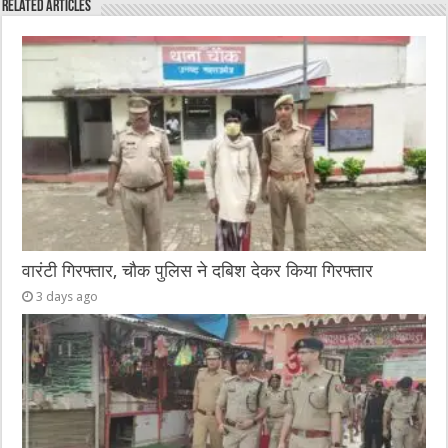
Related Articles
b
r
at
n
A
o
g
p
o
er
p
k
वारंटी गिरफ्तार, चौक पुलिस ने दबिश देकर किया गिरफ्तार
3 days ago