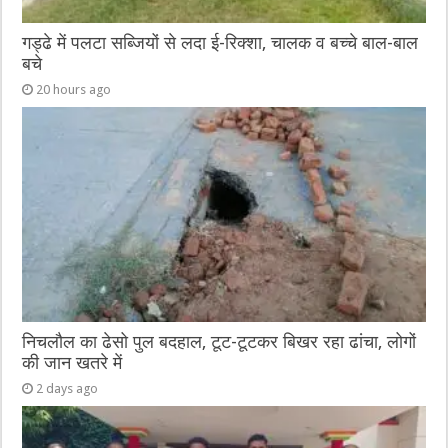
गड्ढे में पलटा सब्जियों से लदा ई-रिक्शा, चालक व बच्चे बाल-बाल
बचे
20 hours ago
निचलौल का ढेसो पुल बदहाल, टूट-टूटकर बिखर रहा ढांचा, लोगों
की जान खतरे में
2 days ago