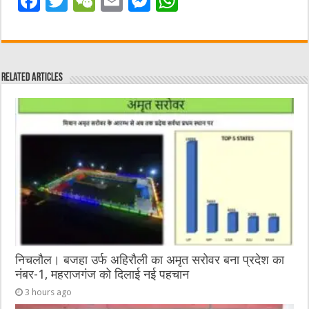
F
T
W
E
M
W
a
w
e
m
e
h
c
it
C
ai
ss
at
e
te
h
l
e
s
Related Articles
b
r
at
n
A
o
g
p
o
er
p
k
निचलौल। बजहा उर्फ अहिरौली का अमृत सरोवर बना प्रदेश का
नंबर-1, महराजगंज को दिलाई नई पहचान
3 hours ago