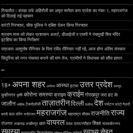
निचलौल। बजहा उर्फ अहिरौली का अमृत सरोवर बना प्रदेश का नंबर-1, महराजगंज
को दिलाई नई पहचान
वारंटी गिरफ्तार, चौक पुलिस ने दबिश देकर किया गिरफ्तार
श्रावण मास को लेकर प्रशासन अलर्ट, डीआईजी व एसपी ने पंचमुखी शिव मंदिर
इटहिया का किया निरीक्षण
पत्रकार आशुतोष रौनियार के पिता रविंद रौनियार नहीं रहे, आज होगा अंतिम संस्कार
सिंदुरिया को नगर पंचायत बनाने की मांग तेज, ग्रामीणों ने विधायक को सौंपा ज्ञापन
–
अपना शहर
उत्तर प्रदेश
18+
आस्था
इटावा
अयोध्या
कानपुर
क्राईम
कोरोना समस्या
क्राइम
गोरखपुर
जरा हट के
कुशीनगर
कृषि
ताज़ातरीन
देश
दिल्ली
जालौन
टेक्नोलॉजी
पर्यटन
फोटो गैलरी
ज्योतिष
देवरिया
महराजगंज
राज्य
राजनीति
बाल दर्पण
महाराष्ट्र
मौसम
बस्ती
मनोरंजन
वायरल
शिक्षा
रोजगार
व्रत/त्यौहार
लखनऊ
लखीमपुर खीरी
विदेश
संतकबीरनगर
समस्या
स्वाथ्य सेहत
सिद्धार्थनगर
सम्पादकीय
स्पोर्ट्स