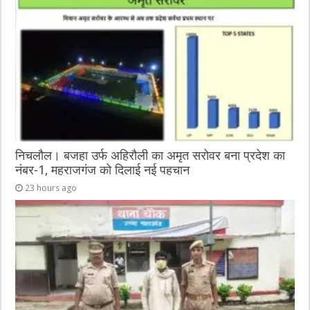
o
g
p
o
er
p
k
निचलौल। बजहा उर्फ अहिरौली का अमृत सरोवर बना प्रदेश का
नंबर-1, महराजगंज को दिलाई नई पहचान
23 hours ago