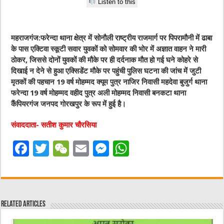
Listen to this
महराजगंज:
फरेन्दा थाना क्षेत्र में सोनौली राष्ट्रीय राजमार्ग पर पिपरामौनी में ढाबा
के पास एक्टिवा स्कूटी सवार युवकों को सोमवार की भोर में अज्ञात वाहन ने मारी
ठोकर, जिससे दोनों युवकों की मौके पर ही दर्दनाक मौत हो गई घने कोहरे से
दिखाई न देने से हुआ एक्सिडेंट मौके पर पहुंची पुलिस घटना की जांच में जुटी
मृतकों की पहचान 19 वर्ष मोहम्मद क्यूम पुत्र नाजिर निवासी महदेवा बुजुर्ग थाना
फरेन्दा 19 वर्ष मोहम्मद वहीद पुत्र अली मोहम्मद निवासी बनकटा थाना
कैंपियरगंज जनपद गोरखपुर के रूप में हुई है।
संवाददाता- सतीश कुमार चौरसिया
F
T
W
E
M
W
a
w
e
m
e
h
c
it
C
ai
ss
at
e
te
h
l
e
s
Related Articles
b
r
at
n
A