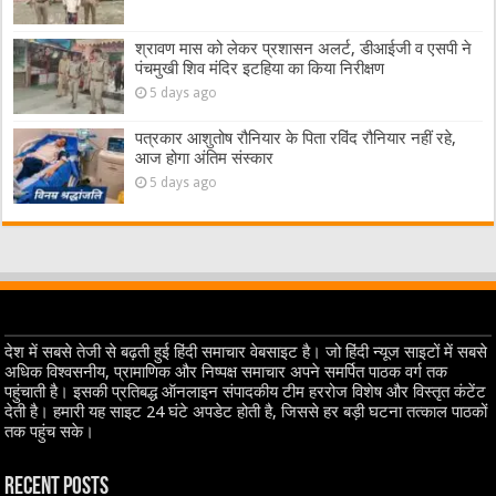
श्रावण मास को लेकर प्रशासन अलर्ट, डीआईजी व एसपी ने
पंचमुखी शिव मंदिर इटहिया का किया निरीक्षण
5 days ago
पत्रकार आशुतोष रौनियार के पिता रविंद रौनियार नहीं रहे,
आज होगा अंतिम संस्कार
5 days ago
देश में सबसे तेजी से बढ़ती हुई हिंदी समाचार वेबसाइट है। जो हिंदी न्यूज साइटों में सबसे
अधिक विश्वसनीय, प्रामाणिक और निष्पक्ष समाचार अपने समर्पित पाठक वर्ग तक
पहुंचाती है। इसकी प्रतिबद्ध ऑनलाइन संपादकीय टीम हररोज विशेष और विस्तृत कंटेंट
देती है। हमारी यह साइट 24 घंटे अपडेट होती है, जिससे हर बड़ी घटना तत्काल पाठकों
तक पहुंच सके।
Recent Posts