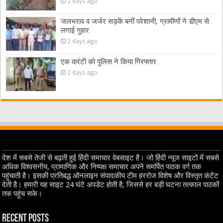
2 days ago
जलभराव व जर्जर सड़कें बनीं परेशानी, ग्रामीणों ने डीएम से
लगाई गुहार
2 days ago
एक वारंटी को पुलिस ने किया गिरफ्तार
2 days ago
देश में सबसे तेजी से बढ़ती हुई हिंदी समाचार वेबसाइट है। जो हिंदी न्यूज साइटों में सबसे
अधिक विश्वसनीय, प्रामाणिक और निष्पक्ष समाचार अपने समर्पित पाठक वर्ग तक
पहुंचाती है। इसकी प्रतिबद्ध ऑनलाइन संपादकीय टीम हररोज विशेष और विस्तृत कंटेंट
देती है। हमारी यह साइट 24 घंटे अपडेट होती है, जिससे हर बड़ी घटना तत्काल पाठकों
तक पहुंच सके।
Recent Posts