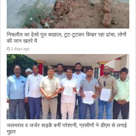
निचलौल का ढेसो पुल बदहाल, टूट-टूटकर बिखर रहा ढांचा, लोगों
की जान खतरे में
2 days ago
जलभराव व जर्जर सड़कें बनीं परेशानी, ग्रामीणों ने डीएम से लगाई
गुहार