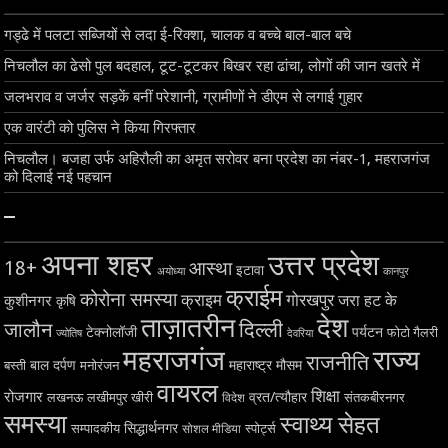
गड्ढे में पलटा सब्जियों से लदा ई-रिक्शा, चालक व बच्चे बाल-बाल बचे
निचलौल का ढेसो पुल बदहाल, टूट-टूटकर बिखर रहा ढांचा, लोगों की जान खतरे में
जलभराव व जर्जर सड़कें बनीं परेशानी, ग्रामीणों ने डीएम से लगाई गुहार
एक वारंटी को पुलिस ने किया गिरफ्तार
निचलौल। बजहा उर्फ अहिरौली का अमृत सरोवर बना प्रदेश का नंबर-1, महराजगंज
को दिलाई नई पहचान
–
अपना शहर
उत्तर प्रदेश
18+
आस्था
इटावा
अयोध्या
कानपुर
क्राईम
कोरोना समस्या
क्राइम
गोरखपुर
जरा हट के
कुशीनगर
कृषि
ताज़ातरीन
देश
दिल्ली
जालौन
टेक्नोलॉजी
पर्यटन
फोटो गैलरी
ज्योतिष
देवरिया
महराजगंज
राज्य
राजनीति
बाल दर्पण
महाराष्ट्र
मौसम
बस्ती
मनोरंजन
वायरल
शिक्षा
रोजगार
व्रत/त्यौहार
लखनऊ
लखीमपुर खीरी
विदेश
संतकबीरनगर
समस्या
स्वाथ्य सेहत
सिद्धार्थनगर
सम्पादकीय
स्पोर्ट्स
सोशल मीडिया