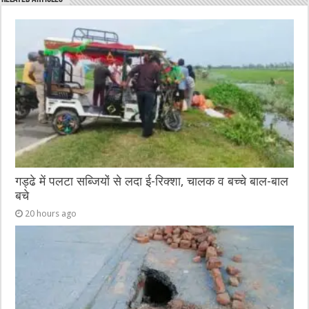
b
r
at
n
A
o
g
p
o
er
p
k
गड्ढे में पलटा सब्जियों से लदा ई-रिक्शा, चालक व बच्चे बाल-बाल
बचे
20 hours ago