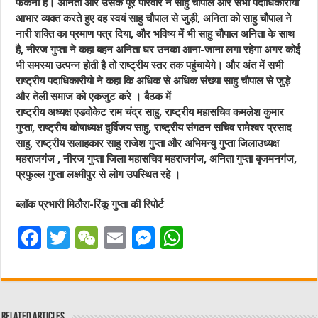
फेंकना है। अनिता और उसके पूरे परिवार ने साहु चौपाल और सभी पदाधिकारीयो
आभार व्यक्त करते हुए वह स्वयं साहु चौपाल से जुड़ी, अनिता को साहु चौपाल ने
नारी शक्ति का प्रमाण पत्र दिया, और भविष्य में भी साहु चौपाल अनिता के साथ
है, नीरज गुप्ता ने कहा बहन अनिता घर उनका आना-जाना लगा रहेगा अगर कोई
भी समस्या उत्पन्न होती है तो राष्ट्रीय स्तर तक पहुंचायेगे। और अंत में सभी
राष्ट्रीय पदाधिकारीयो ने कहा कि अधिक से अधिक संख्या साहु चौपाल से जुड़े
और तेली समाज को एकजुट करे । बैठक में
राष्ट्रीय अध्यक्ष एडवोकेट राम चंद्र साहु, राष्ट्रीय महासचिव कमलेश कुमार
गुप्ता, राष्ट्रीय कोषाध्यक्ष दुर्विजय साहु, राष्ट्रीय संगठन सचिव रामेश्वर प्रसाद
साहु, राष्ट्रीय सलाहकार साहु राजेश गुप्ता और अभिमन्यु गुप्ता जिलाउध्यक्ष
महराजगंज , नीरज गुप्ता जिला महासचिव महराजगंज, अनिता गुप्ता बृजमनगंज,
प्रफुल्ल गुप्ता लक्ष्मीपुर से लोग उपस्थित रहे ।
ब्लॉक प्रभारी मिठौरा-रिंकू गुप्ता की रिपोर्ट
F
T
W
E
M
W
a
w
e
m
e
h
c
it
C
ai
ss
at
e
te
h
l
e
s
Related Articles