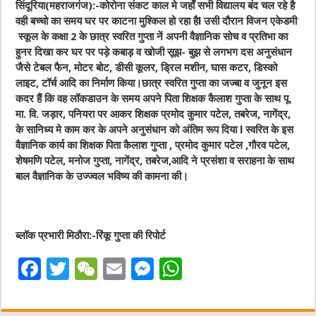
सिंदूरिया(महराजगंज):-कोरोना संकट काल मे जहाँ सभी विद्यालय बंद चल रहे है
वही बच्चो का समय घर पर काटना मुश्किल हो रहा हैl उसी दौरान विजन एकेडमी
स्कूल के कक्षा 2 के छात्र स्वरित गुप्ता नें अपनी वैज्ञानिक सोच व प्रतिभा का
हुनर दिखा कर घर पर पड़े कबाड़
व खोजी सूझ- बुझ से लगभग दस अनुसंधान
जैसे टेबल फैन, मोटर बोट, डीसी कूलर, ड्रिल मशीन, घास कटर, डिस्को
लाइट, टॉर्च आदि का निर्माण किया।छात्र स्वरित गुप्ता का जज्बा व जुनून इस
कदर हैं कि वह लॉकडाउन के समय अपने पिता शिक्षक कैलाश गुप्ता के साथ पू.
मा. वि. जड़ार, पनियरा पर आकर शिक्षक प्रमोद कुमार पटेल, तबरेज, नागेंद्र,
के सानिध्य मे काम कर के अपने
अनुसंधान को अंतिम रूप दिया l स्वरित के इस
वैज्ञानिक कार्य का शिक्षक पिता कैलाश गुप्ता , प्रमोद कुमार पटेल ,गौरव पटेल,
शेषमणि पटेल, मनोज गुप्ता, नागेंद्र, तबरेज,आदि ने प्रसंशा व सराहना के साथ
बाल वैज्ञानिक के उज्ज्वल भविष्य की कामना की।
ब्लॉक प्रभारी मिठौरा:-रिंकू गुप्ता की रिपोर्ट
F
T
W
E
M
W
a
w
e
m
e
h
c
it
C
ai
ss
at