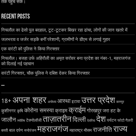
तक पहुंच सके।
Recent Posts
निचलौल का ढेसो पुल बदहाल, टूट-टूटकर बिखर रहा ढांचा, लोगों की जान खतरे में
जलभराव व जर्जर सड़कें बनीं परेशानी, ग्रामीणों ने डीएम से लगाई गुहार
एक वारंटी को पुलिस ने किया गिरफ्तार
निचलौल। बजहा उर्फ अहिरौली का अमृत सरोवर बना प्रदेश का नंबर-1, महराजगंज
को दिलाई नई पहचान
वारंटी गिरफ्तार, चौक पुलिस ने दबिश देकर किया गिरफ्तार
–
अपना शहर
उत्तर प्रदेश
18+
आस्था
इटावा
अयोध्या
कानपुर
क्राईम
कोरोना समस्या
क्राइम
गोरखपुर
जरा हट के
कुशीनगर
कृषि
ताज़ातरीन
देश
दिल्ली
जालौन
टेक्नोलॉजी
पर्यटन
फोटो गैलरी
ज्योतिष
देवरिया
महराजगंज
राज्य
राजनीति
बाल दर्पण
महाराष्ट्र
मौसम
बस्ती
मनोरंजन