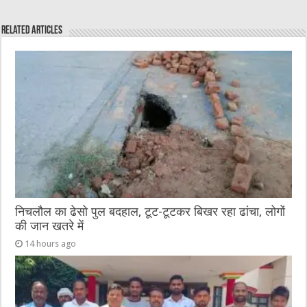
e
te
h
l
e
s
Related Articles
b
r
at
n
A
o
g
p
o
er
p
k
निचलौल का ढेसो पुल बदहाल, टूट-टूटकर बिखर रहा ढांचा, लोगों
की जान खतरे में
14 hours ago