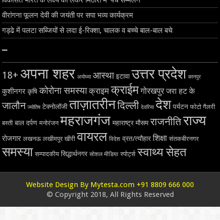
विकसित भारत के लक्ष्य को लेकर मिठौरा में ‘पंच सम्मेलन’
वीरांगना फूलन देवी की जयंती पर सपा भव्य कार्यक्रम
गड्ढे में पलटा सब्जियों से लदा ई-रिक्शा, चालक व बच्चे बाल-बाल बचे
–
अपना शहर
उत्तर प्रदेश
18+
आस्था
इटावा
अयोध्या
कानपुर
क्राईम
कोरोना समस्या
क्राइम
गोरखपुर
जरा हट के
कुशीनगर
कृषि
ताज़ातरीन
देश
दिल्ली
जालौन
टेक्नोलॉजी
पर्यटन
फोटो गैलरी
ज्योतिष
देवरिया
महराजगंज
राज्य
राजनीति
बाल दर्पण
महाराष्ट्र
मौसम
बस्ती
मनोरंजन
वायरल
शिक्षा
रोजगार
व्रत/त्यौहार
लखनऊ
लखीमपुर खीरी
विदेश
संतकबीरनगर
समस्या
स्वाथ्य सेहत
सिद्धार्थनगर
सम्पादकीय
स्पोर्ट्स
सोशल मीडिया
Website Design By Mytesta.com +91 8809 666 000
© Copyright 2018, All Rights Reserved