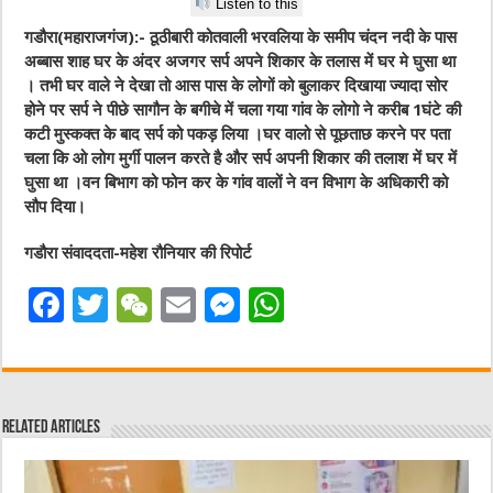
Listen to this
गडौरा(महाराजगंज):- ठूठीबारी कोतवाली भरवलिया के समीप चंदन नदी के पास
अब्बास शाह घर के अंदर अजगर सर्प अपने शिकार के तलास में घर मे घुसा था
। तभी घर वाले ने देखा तो आस पास के लोगों को बुलाकर दिखाया ज्यादा सोर
होने पर सर्प ने पीछे सागौन के बगीचे में चला गया गांव के लोगो ने करीब 1घंटे की
कटी मुस्कक्त के बाद सर्प को पकड़ लिया ।घर वालो से पूछताछ करने पर पता
चला कि ओ लोग मुर्गी पालन करते है और सर्प अपनी शिकार की तलाश में घर में
घुसा था ।वन बिभाग को फोन कर के गांव वालों ने वन विभाग के अधिकारी को
सौप दिया।
गडौरा संवाददता-महेश रौनियार की रिपोर्ट
F
T
W
E
M
W
a
w
e
m
e
h
c
it
C
ai
ss
at
e
te
h
l
e
s
Related Articles
b
r
at
n
A
o
g
p